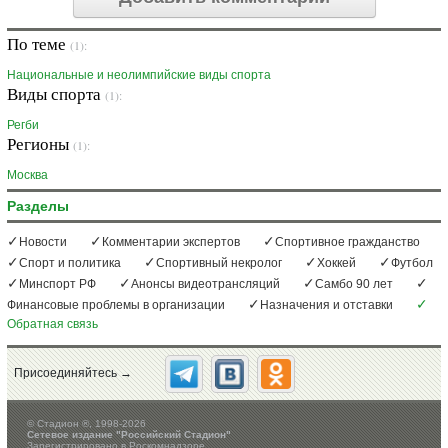
По теме
(1):
Национальные и неолимпийские виды спорта
Виды спорта
(1):
Регби
Регионы
(1):
Москва
Разделы
Новости
Комментарии экспертов
Спортивное гражданство
Спорт и политика
Спортивный некролог
Хоккей
Футбол
Минспорт РФ
Анонсы видеотрансляций
Самбо 90 лет
Финансовые проблемы в организации
Назначения и отставки
Обратная связь
Присоединяйтесь →
©
Стадион ®, 1998-2026
Сетевое издание "Российский Стадион"
Зарегистрировано в Роскомнадзоре