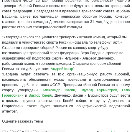
Президиум ФССР 25 мая принял решение, что обязанности главного
тренера сборной России в новом сезоне будут возложены на тренерский
совет федерации. Председателем правления тренерского совета избрана
Бардина, ранее возглавлявшая юниорскую сборную России. Контракт
главного тренера команды Демченко завершается 31 мая, Чудинов ранее
работал старшим тренером основной команды.
"Утвержден список специалистов тренерских штабов команд, который мы
подавали в министерство спорта России, - сказала по телефону Гарт. -
Старшими тренерами сборной России по санному спорту будут
возглавляющая тренерский совет федерации Вера Бардина, тренер по
общефизической подготовке Сергей Чудинов и Альберт Демченко,
работавший главным тренером команды. Старшим тренером сборной
России по натурбану станет
Андрей Кныр
".
"Бардина будет отвечать за всю организационную работу сборной,
распределять обязанности между тренерами и контролировать все
процессы, - добавила глава ФССР. - Тренерами сборной России по санному
спорту утверждены
Александр Васин
,
Эдуард Бурмистров
,
Гела
Георгобиани
и
Виктор Кнейб
. Демченко, Васин и Бурмистров будут вести
отдельные группы спортсменов, Кнейб войдет в группу Демченко, а
Георгобиани также будет заниматься общефизической подготовкой
атлетов".
Оцените важность темы