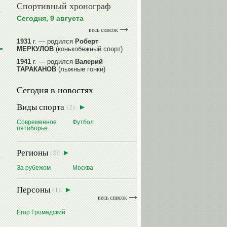
Спортивный хронограф
Сегодня, 9 августа
весь список
1931
г. — родился
Роберт
МЕРКУЛОВ
(конькобежный спорт)
1941
г. — родился
Валерий
ТАРАКАНОВ
(лыжные гонки)
1945
г. — родился
Александр
Сегодня в новостях
ГОРЕЛИК
(фигурное катание на
коньках)
Виды спорта
(2):
1945
г. — родился
Зураб
САКАНДЕЛИДЗЕ
(баскетбол)
Современное
Футбол
пятиборье
1954
г. — родилась
Ольга
КНЯЗЕВА
(фехтование)
Регионы
(2):
читать далее
За рубежом
Москва
Персоны
(1):
весь список
Егор Громадский