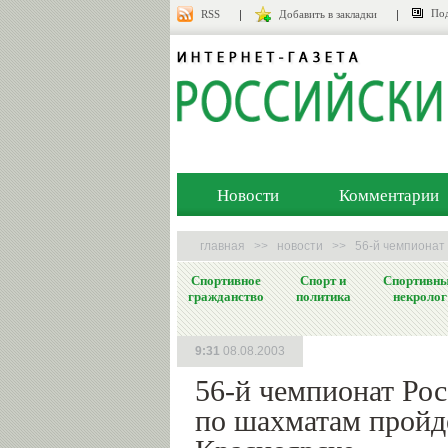
Под
RSS
Добавить в закладки
Новости
Комментарии
главная
>>
новости
>>
56-й чемпионат
Спортивное
Спорт и
Спортивн
гражданство
политика
некролог
9:31
08.08.2003
56-й чемпионат Ро
по шахматам пройд