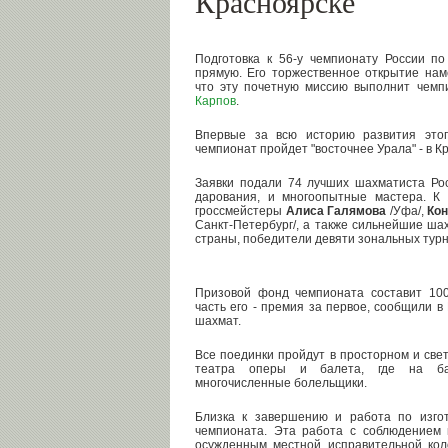
Красноярске
Подготовка к 56-у чемпионату России 
прямую. Его торжественное открытие на
что эту почетную миссию выполнит чем
Карпов
.
Впервые за всю историю развития это
чемпионат пройдет "восточнее Урала" - в К
Заявки подали 74 лучших шахматиста Ро
дарования, и многоопытные мастера. К 
гроссмейстеры
Алиса Галямова
/Уфа/,
Кон
Санкт-Петербург/, а также сильнейшие ша
страны, победители девяти зональных турн
Призовой фонд чемпионата составит 10
часть его - премия за первое, сообщили 
шахмат.
Все поединки пройдут в просторном и све
театра оперы и балета, где на ба
многочисленные болельщики.
Близка к завершению и работа по изго
чемпионата. Эта работа с соблюдением
осужденным местной исправительной кол