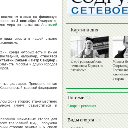
по шахматам вышла на финишную
мечено на
3 сентября
. Ожидается,
пион мира по шахматам
Анатолий
Картина дня:
го вида спорта в нашей стране
расноярске.
ссии, среди которых есть и юные
последним, например, относятся
стантин Сакаев
и
Петр Свидлер
/
Егор Громадский стал
Михаил Де
хматисты Москвы и других городов
чемпионом Европы по
Спартакиа
иров.
пятиборью
России яв
ключевым
в стране
0 тыс долларов. Примерно пятая
в Красноярской краевой федерации
По теме
(1):
тлом фойэ второго этажа местного
лконе смогут разместиться и
Спорт в регионах
Виды спорта
(1):
товлению шахматных столов для
 всех требований ФИДЕ поручена
онии строгого режима ь 6, среди