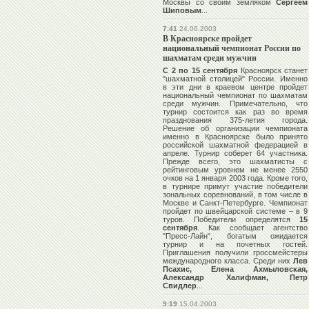
Москвы со своим земляком
Сергеем
Шиповым
...
7:41
24.06.2003
В Красноярске пройдет
национальный чемпионат России по
шахматам среди мужчин
С 2 по 15 сентября
Красноярск станет
"шахматной столицей" России. Именно
в эти дни в краевом центре пройдет
национальный чемпионат по шахматам
среди мужчин. Примечательно, что
турнир состоится как раз во время
празднования 375-летия города.
Решение об организации чемпионата
именно в Красноярске было принято
российской шахматной федерацией в
апреле. Турнир соберет 64 участника.
Прежде всего, это шахматисты с
рейтинговым уровнем не менее 2550
очков на 1 января 2003 года. Кроме того,
в турнире примут участие победители
зональных соревнований, в том числе в
Москве и Санкт-Петербурге. Чемпионат
пройдет по швейцарской системе – в 9
туров. Победители определятся
15
сентября
. Как сообщает агентство
"Пресс-Лайн", богатым ожидается
турнир и на почетных гостей.
Приглашения получили гроссмейстеры
международного класса. Среди них
Лев
Псахис, Елена Ахмыловская,
Александр Халифман, Петр
Свидлер
...
9:19
15.04.2003