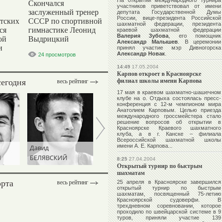
На открытии международного турнира
Скончался
участников приветствовал от имени
заслуженный тренер
депутата Государственной Думы
России, вице-президента Российской
тских
СССР по спортивной
шахматной федерации, президента
ся
гимнастике Леонид
краевой шахматной федерации
Валерия Зубова
, его помощник
ой
Выдрицкий
Александр Малышев
. В церемонии
и
принял участие мэр Дивногорска
Александр Новак
.
24 просмотров
14:49
17.05.2004
Карпов откроет в Красноярске
сегодня
филиал школы имени Карпова
весь рейтинг
17 мая в краевом шахматно-шашечном
клубе на о. Отдыха состоялась пресс-
конференция с 12-м чемпионом мира
Анатолием Карповым
. Целью приезда
международного гроссмейстера стало
решение вопросов об открытии в
Красноярске Краевого шахматного
клуба, а в г. Канске – филиала
Всероссийской шахматной школы
имени А. Е. Карпова...
Наталья
Егор
Ирина
ИЩЕНКО
МЕХОНЦЕВ
ПРИВАЛОВА
8:25
27.04.2004
Открытый турнир по быстрым
шахматам
орта
весь рейтинг
25 апреля в Красноярске завершился
открытый турнир по быстрым
шахматам, посвященный 75-летию
Красноярской судоверфи. В
трехдневном соревновании, которое
проходило по швейцарской системе в 9
туров, приняли участие 139