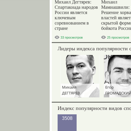
Михаил Дегтярев:
Михаил
Спартакиада народов
Мамиашвили:
России является
Решение хорва
ключевым
властей являет
соревнованием в
скрытой форм
стране
бойкота Росси
33 просмотров
25 просмотров
Лидеры индекса популярности 
Михаил
Егор
Давид
ДЕГТЯРЕВ
ГРОМАДСКИЙ
БЕЛЯВСКИЙ
Индекс популярности видов сп
3508