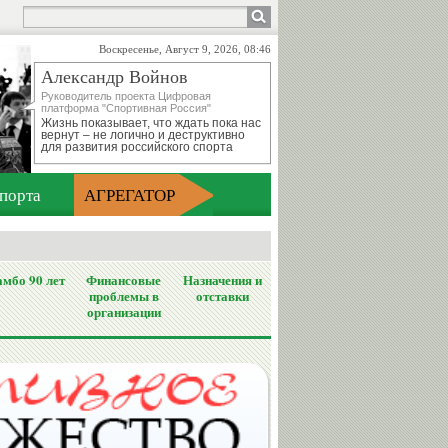
Воскресенье, Август 9, 2026, 08:46
Александр Войнов
Руководитель проекта Цифровая
платформа "Спортивная Россия"
Жизнь показывает, что ждать пока нас
вернут – не логично и деструктивно
для развития российского спорта
порта
АГРЕГАТОР
мбо 90 лет
Финансовые
Назначения и
проблемы в
отставки
организации