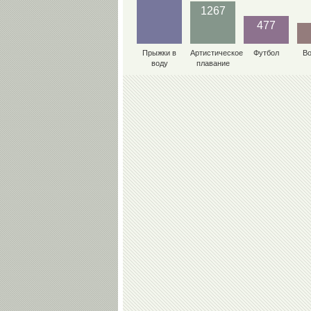
1267
477
Прыжки в
Артистическое
Футбол
В
воду
плавание