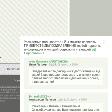
Уважаемые пользователи Вы можете написать
ПРИВЕТСТВИЕ/ПОЗДРАВЛЕНИЕ любой персоне,
информация о которой содержится в нашей
БД
Персоналий
!
Анна Игоревна ХАРИТОНОВА
Иван Петров
|
01:25
, 08 августа 2026 |
Обратная связь
Поздравляю с выдающимися достижениями в д
зюдо! Ваша преданность спорту и успехи вдохн
овляют многих. Желаю вам дальнейших побед
Разработка и поддержка
ООО "Стадион"
и процветания!
остранения публикаций
а в формате RSS
itter
,
ВКонтакте
,
Google+
be (два раза в день)
Виталий ЛОГВИН
m.ru (два раза в день)
Александр Петухов
|
11:41
, 02 августа 2026 |
екса
Уважаемый Виталий Николаевич!
От всей души желаю Вам неизменного благопо