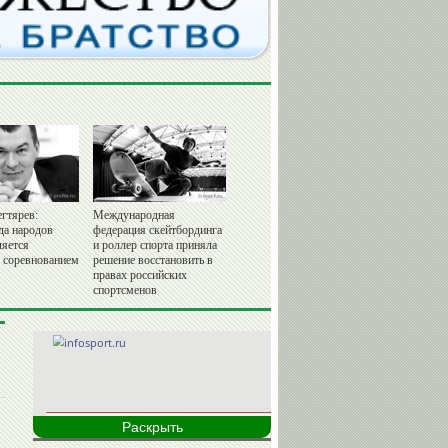
гтярев:
Международная
да народов
федерация скейтбординга
ляется
и роллер спорта приняла
 соревнованием
решение восстановить в
правах российских
спортсменов
Раскрыть