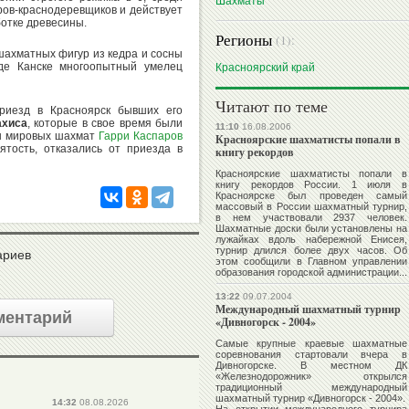
Шахматы
еров-краснодеревщиков и действует
ботке древесины.
Регионы
(1):
шахматных фигур из кедра и сосны
де Канске многоопытный умелец
Красноярский край
Читают по теме
приезд в Красноярск бывших его
ахиса
, которые в свое время были
11:10
16.08.2006
ы мировых шахмат
Гарри Каспаров
Красноярские шахматисты попали в
ятость, отказались от приезда в
книгу рекордов
Красноярские шахматисты попали в
книгу рекордов России. 1 июля в
Красноярске был проведен самый
массовый в России шахматный турнир,
в нем участвовали 2937 человек.
Шахматные доски были установлены на
лужайках вдоль набережной Енисея,
турнир длился более двух часов. Об
ариев
этом сообщили в Главном управлении
образования городской администрации...
13:22
09.07.2004
Международный шахматный турнир
ментарий
«Дивногорск - 2004»
Самые крупные краевые шахматные
соревнования стартовали вчера в
Дивногорске. В местном ДК
«Железнодорожник» открылся
традиционный международный
шахматный турнир «Дивногорск - 2004».
14:32
08.08.2026