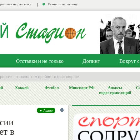
пишись на рассылку
Разместить рекламу
Отставки и не только
Допинг
Вокруг с
 россии по шахматам пройдет в красноярске
ый
Хоккей
Футбол
Минспорт РФ
Анонсы
Са
видеотрансляций
► Аудио
ссии
ет в