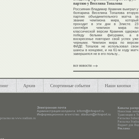
партию у Веселина Топалова
Россиянин
Владимир Крамник
выиграл у
болгарина
Веселина Топалова
вторую
партию объединительного матча за
звание чемпиона мира, который
проходит в эти дни в Элисте. 23
сентября чемпион мира по
классической версии Крамник одержал
победу белыми фигурами, а в
воскресенье повторил свой успех уже
черными. Чемпион мира по версии
ФИДЕ Топалов не использовал свои
шансы в концовке, и на 61-м ходу матч
завершился не в его пользу...
все новости
пинг
Архив
Спортивные события
Наши кнопки
Каналы распр
Новостная лент
Трансляции в
Tw
ерссылка на
www.stadium.ru
Рассылка Subscri
Рассылка Stadiu
Виджет для Янд
Реклама