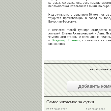
которых, как оказалось, есть немало маст
первоклассная итальянская линия по обра
Над ручным изготовлением 40 комплектов 
трудится проживающий в соседнем горо
Вячеслав Фастович.
В качестве гостей турнира ожидается 
жителей
Елены Ахмыловской
и
Льва Пс
чемпионами страны. А признанные лидер
и
Владимир Крамник
, сославшись на зан
Красноярск.
нет коммент
Добавить ком
Самое читаемое за сутки
20:17
08.08.2026
8:42
08.08.2026