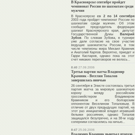
В Красноярске сентябре пройдет
чемпионат России по шахматам среди
мужчин
В Красноярске
со 2 по 14 сентября
2003 года пройдет чемпионат России по
шахматам среди мужчин. Об этом
сообщил председатель федерации
шахмат Красноярского края, депутат
Государственной Думы
Валерий
Зубов
. По словам Зубова, в турнире
уже дали согласие на свое участие
ведущие шахматисты России, в том
числе чемпионы мира
Михаил Крамник
и
Анатолий Карпов
. Вероятно, приедет и
Гарри Каспаров
, однако пока на этот
счет никаких переговоров не велось...
8:40
27.09.2006
Третья партия матча Владимир
Крамник - Веселин Топалов
завершилась вничью
26 сентября в Элисте состоялась третья
партия матча за мировую шахматную
корону между российским
гроссмейстером
Владимиром
Крамником
и его болгарским
оппонентом
Веселином Топаловым
. В
отличие от двух предыдущих партий, на
этот раз инициативой владел игравший
белыми россиянин, однако Топалов
защищался безупречно, и на 38-м ходу
соперники согласились на ничью...
8:47
25.09.2006
Владимир Крамник выиграл вторую