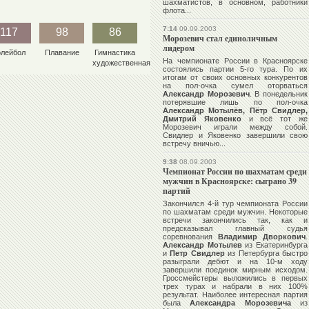
шахматистов, в основном, работники
флота...
7:14
09.09.2003
117
98
86
Морозевич стал единоличным
лидером
олейбол
Плавание
Гимнастика
На чемпионате России в Красноярске
художественная
состоялись партии 5-го тура. По их
итогам от своих основных конкурентов
на пол-очка сумел оторваться
Александр Морозевич
. В понедельник
потерявшие лишь по пол-очка
Александр Мотылёв, Пётр Свидлер,
Дмитрий Яковенко
и всё тот же
Морозевич играли между собой.
Свидлер и Яковенко завершили свою
встречу вничью...
9:38
08.09.2003
Чемпионат России по шахматам среди
мужчин в Красноярске: сыграно 39
партий
Закончился 4-й тур чемпионата России
по шахматам среди мужчин. Некоторые
встречи закончились так, как и
предсказывал главный судья
соревнования
Владимир Дворкович
.
Александр Мотылев
из Екатеринбурга
и
Петр Свидлер
из Петербурга быстро
разыграли дебют и на 10-м ходу
завершили поединок мирным исходом.
Гроссмейстеры выложились в первых
трех турах и набрали в них 100%
результат. Наиболее интересная партия
была
Александра Морозевича
из