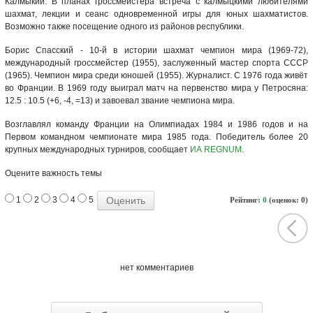
Калмыкии. В планах гроссмейстера встреча с калмыцкими любителями
шахмат, лекции и сеанс одновременной игры для юных шахматистов.
Возможно также посещение одного из районов республики.
Борис Спасский - 10-й в истории шахмат чемпион мира (1969-72),
международный гроссмейстер (1955), заслуженный мастер спорта СССР
(1965). Чемпион мира среди юношей (1955). Журналист. С 1976 года живёт
во Франции. В 1969 году выиграл матч на первенство мира у Петросяна:
12.5 : 10.5 (+6, -4, =13) и завоевал звание чемпиона мира.
Возглавлял команду Франции на Олимпиадах 1984 и 1986 годов и на
Первом командном чемпионате мира 1985 года. Победитель более 20
крупных международных турниров, сообщает
ИА REGNUM
.
Оцените важность темы
1
2
3
4
5
Рейтинг:
0
(оценок: 0)
нет комментариев