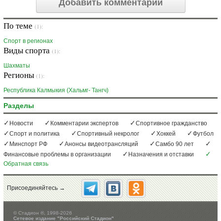
Добавить комментарий
По теме
(1):
Спорт в регионах
Виды спорта
(1):
Шахматы
Регионы
(1):
Республика Калмыкия (Хальмг- Тангч)
Разделы
Новости
Комментарии экспертов
Спортивное гражданство
Спорт и политика
Спортивный некролог
Хоккей
Футбол
Минспорт РФ
Анонсы видеотрансляций
Самбо 90 лет
Финансовые проблемы в организации
Назначения и отставки
Обратная связь
Присоединяйтесь →
©
Стадион ®, 1998-2026
Сетевое издание "Российский Стадион"