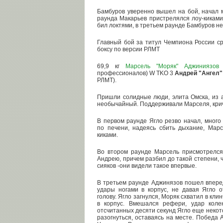
Бамбуров уверенно вышел на бой, начал мн
раунда Макарьев пристрелялся лоу-киками,
бил локтями, в третьем раунде Бамбуров не
Главный бой за титул Чемпиона России с
боксу по версии РЛМТ
69,9 кг
Марсель "Моряк" Аджиниязов
(
профессионалов) W TKO 3
Андрей "Ангел"
РЛМТ).
Пришли солидные люди, элита Омска, из 
необычайный. Поддерживали Марселя, крич
В первом раунде Ягло резво начал, много 
по печени, надеясь сбить дыхание, Марс
киками.
Во втором раунде Марсель присмотрелся,
Андрею, причем разбил до такой степени, 
сияков -они видели такое впервые.
В третьем раунде Аджинязов пошел вперед,
удары ногами в корпус, не давая Ягло 
голову. Ягло загнулся, Моряк схватил в кл
в корпус. Вмешался рефери, удар коле
отсчитанных десяти секунд Ягло еще некот
разогнуться, оставаясь на месте. Победа 