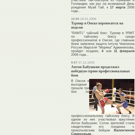
участием тай-боксеров из Германии и
Голландии, как раз на всемирный День
рождения Муай Тай, к
17 марта
2006
года...
10:00
18.01.2006
Турнир в Омске переносится на
неделю
"RAMTL" тайский бокс: Турнир в РЛМТ
по тайскому боксу среди
профессионалов в Омске, где главным
боем заявлена защита титула Чемпиона
России
Марселя "Моряка" Аджиниязова
,
пройдет позднее,
4
или
11 февраля
2006 года...
9:57
07.12.2005
Антон Бабушкин продолжил
победную серию профессиональных
боев
В Омске в
выходные
прошли три
боя по
профессиональному тайскому боксу. В
одном из них участвовал иркутянин
Антон Бабушкин
. Сотни зрителей стали
свидетелями его поединка с
прокопьевским бойцом
Валентином
Семеновым
...