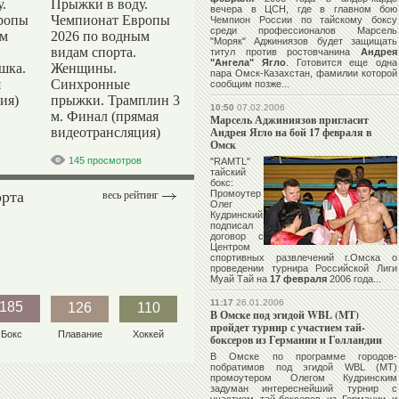
.
Прыжки в воду.
вечера в ЦСН, где в главном бою
ропы
Чемпионат Европы
Чемпион России по тайскому боксу
среди профессионалов
Марсель
ым
2026 по водным
"Моряк" Аджиниязов
будет защищать
видам спорта.
титул против ростовчанина
Андрея
"Ангела" Ягло
. Готовится еще одна
шка.
Женщины.
пара Омск-Казахстан, фамилии которой
я
Синхронные
сообщим позже...
ия)
прыжки. Трамплин 3
10:50
07.02.2006
м. Финал (прямая
Марсель Аджиниязов пригласит
видеотрансляция)
Андрея Ягло на бой 17 февраля в
Омск
145 просмотров
"RAMTL"
тайский
бокс:
орта
Промоутер
весь рейтинг
Олег
Кудринский
подписал
договор с
Центром
спортивных развлечений г.Омска о
проведении турнира Российской Лиги
Муай Тай на
17 февраля
2006 года...
11:17
26.01.2006
185
126
110
В Омске под эгидой WBL (MT)
пройдет турнир с участием тай-
Бокс
Плавание
Хоккей
боксеров из Германии и Голландии
В Омске по программе городов-
побратимов под эгидой WBL (MT)
промоутером
Олегом Кудринским
задуман интереснейший турнир с