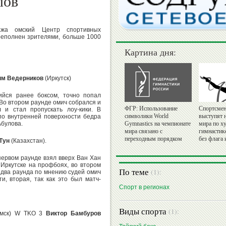
лов
ажа омский Центр спортивных
реполнен зрителями, больше 1000
Картина дня:
им Ведерников
(Иркутск)
ийся ранее боксом, точно попал
! Во втором раунде омич собрался и
ФГР: Использование
Спортсмен
л и стал пропускать лоу-кики. В
символики World
выступят 
по внутренней поверхности бедра
Абулова.
Gymnastics на чемпионате
мира по х
мира связано с
гимнастик
переходным порядком
без флага 
Тун
(Казахстан).
 первом раунде взял вверх Ван Хан
 Иркутске на профбоях, во втором
По теме
(1):
два раунда по мнению судей омич
и, вторая, так как это был матч-
Спорт в регионах
Виды спорта
(1):
мск) W TKO 3
Виктор Бамбуров