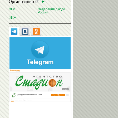
Организации
(3):
ФГР
Федерация дзюдо
России
ФИЖ