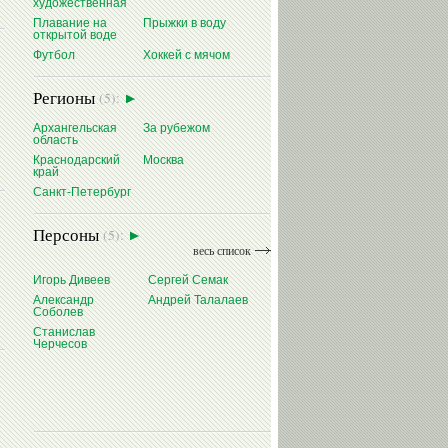
художественная
Плавание на
Прыжки в воду
открытой воде
Футбол
Хоккей с мячом
Регионы
(5):
Архангельская
За рубежом
область
Краснодарский
Москва
край
Санкт-Петербург
Персоны
(5):
весь список
Игорь Дивеев
Сергей Семак
Александр
Андрей Талалаев
Соболев
Станислав
Черчесов