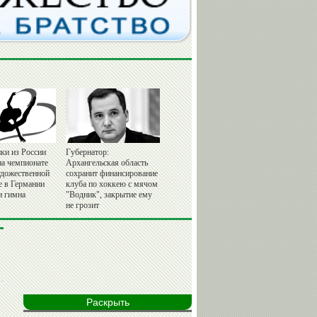
ки из России
Губернатор:
на чемпионате
Архангельская область
удожественной
сохранит финансирование
е в Германии
клуба по хоккею с мячом
и гимна
"Водник", закрытие ему
не грозит
Раскрыть