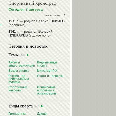
Спортивный хронограф
Сегодня, 7 августа
весь список
1931
г. — родился
Харис ЮНИЧЕВ
(плавание)
1941
г. — родился
Валерий
ПУШКАРЕВ
(водное поло)
1947
г. — родился
Валерий
Сегодня в новостях
ИЛЬИНЫХ
(гимнастика спортивная)
1954
г. — родился
Валерий
Темы
(8):
ГАЗЗАЕВ
(футбол)
1956
Анонсы
г. — родился
Водные виды
Владимир
видеотрансляций
спорта
РЫБАКОВ
(легкая атлетика)
Вокруг спорта
Минспорт РФ
читать далее
Россия под
Спорт и политика
нейтральным
флагом
Спортивный
Финансовые
некролог
проблемы в
организации
Виды спорта
(6):
Гимнастика
Дзюдо