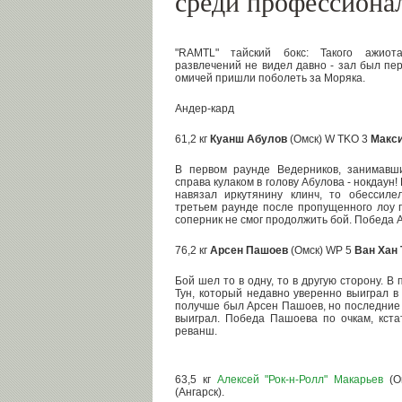
среди профессиона
"RAMTL" тайский бокс: Такого ажиот
развлечений не видел давно - зал был пе
омичей пришли поболеть за Моряка.
Андер-кард
61,2 кг
Куанш Абулов
(Омск) W TKO 3
Макс
В первом раунде Ведерников, занимавш
справа кулаком в голову Абулова - нокдаун
навязал иркутянину клинч, то обессиле
третьем раунде после пропущенного лоу 
соперник не смог продолжить бой. Победа 
76,2 кг
Арсен Пашоев
(Омск) WP 5
Ван Хан 
Бой шел то в одну, то в другую сторону. В
Тун, который недавно уверенно выиграл в
получше был Арсен Пашоев, но последние 
выиграл. Победа Пашоева по очкам, кстат
реванш.
63,5 кг
Алексей "Рок-н-Ролл" Макарьев
(О
(Ангарск).