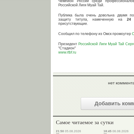
Чемпион России среди профессионало
Российской Лиги Муай Тай.
Публика была очень довольна двумя п
защиту титула, намеченную на
24 
присутствующие.
Сообщил по телефону из Омск промоутер
О
Президент
Российской Лиги Муай Тай
Серг
"Стадион"
www.rtbf.ru
нет коммент
Добавить ком
Самое читаемое за сутки
21:50
05.08.2026
18:45
06.08.2026