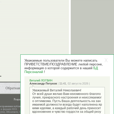
Уважаемые пользователи Вы можете написать
ПРИВЕТСТВИЕ/ПОЗДРАВЛЕНИЕ любой персоне,
информация о которой содержится в нашей
БД
Персоналий
!
Виталий ЛОГВИН
Александр Петухов
|
11:41
, 02 августа 2026 |
Обратная связь
Уважаемый Виталий Николаевич!
От всей души желаю Вам неизменного благопо
лучия, прекрасного настроения и неиссякаемог
Разработка и поддержка
ООО "Стадион"
о оптимизма. Пусть Ваша деятельность на зан
имаемой должности всегда будет наполнена яр
остранения публикаций
кими идеями, а каждый рабочий день приносит
а в формате RSS
вдохновение и чувство гордости за общий резу
itter
,
ВКонтакте
,
Google+