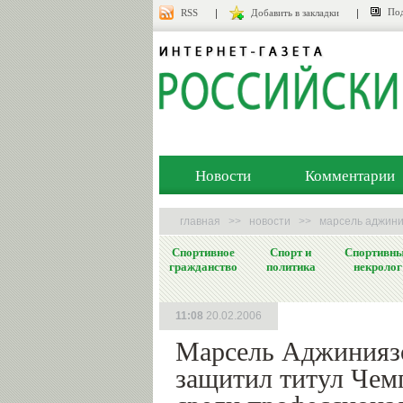
Под
RSS
Добавить в закладки
Новости
Комментарии
главная
>>
новости
>>
марсель аджини
Спортивное
Спорт и
Спортивн
гражданство
политика
некролог
11:08
20.02.2006
Марсель Аджинияз
защитил титул Чем