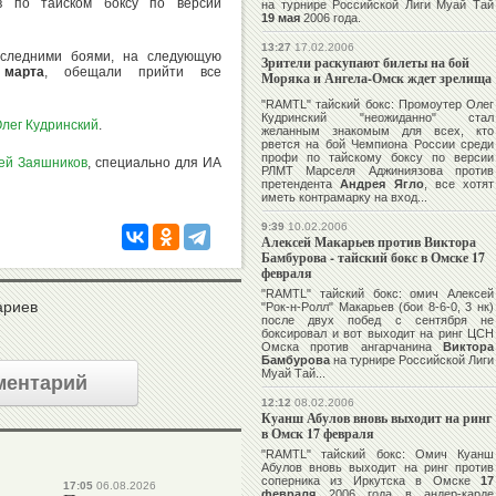
в по тайском боксу по версии
на турнире Российской Лиги Муай Тай
19 мая
2006 года.
13:27
17.02.2006
оследними боями, на следующую
Зрители раскупают билеты на бой
марта
, обещали прийти все
Моряка и Ангела-Омск ждет зрелища
"RAMTL" тайский бокс: Промоутер
Олег
Кудринский
"неожиданно" стал
лег Кудринский
.
желанным знакомым для всех, кто
рвется на бой Чемпиона России среди
профи по тайскому боксу по версии
ей Заяшников
, специально для ИА
РЛМТ
Марселя Аджиниязова
против
претендента
Андрея Ягло
, все хотят
иметь контрамарку на вход...
9:39
10.02.2006
Алексей Макарьев против Виктора
Бамбурова - тайский бокс в Омске 17
февраля
"RAMTL" тайский бокс: омич
Алексей
ариев
"Рок-н-Ролл" Макарьев
(бои 8-6-0, 3 нк)
после двух побед с сентября не
боксировал и вот выходит на ринг ЦСН
Омска против ангарчанина
Виктора
Бамбурова
на турнире Российской Лиги
Муай Тай...
ментарий
12:12
08.02.2006
Куанш Абулов вновь выходит на ринг
в Омск 17 февраля
"RAMTL" тайский бокс: Омич
Куанш
Абулов
вновь выходит на ринг против
соперника из Иркутска в Омске
17
17:05
06.08.2026
февраля
2006 года в андер-карде