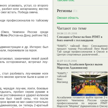
Тайский бокс
ого атаковать, устал, со второго
 разбил ноги ангарчанину, жестко
Регионы
(1):
 смог встать. Победа омича.
Омская область
реди профессионалов по тайскому
Читают по теме
Омск, Чемпион России среди
10:34
22.05.2006
 Ягло
(Ростов-на-Дону, рейтинг №1
Сенсация в Омске на боях РЛМТ в
боях омичей с голландцами
"RAMTL" тайский бокс: Сенсационно
администрации и др. Интерес был
прошел турнир Российской Лиги Муай
али, переживали за героя.
Тай среди профессионалов в Омске в
Центре спортивных развлечений...
атаковал, заканчивая левой рукой
11:27
03.05.2006
ель осторожничал, встречал лоу-
Магомед Асхабалиев бросил вызов
Марселю Аджиниязову
 стал разбивать лоу-киками ноги
"RAMTL"
тайский
что многие зрители были в шоке от
бокс:
Магомед
 чередуя лоу-кик, локти, боковые
отдыхать, пробил серию руками в
инче ростовчанина и ударил коленом
Асхабалиев
готовится выйти против 2-х
нои был такой силы, что после
кратного Чемпиона России среди
орое время не мог самостоятельно
профессионалов по версии РЛМТ
Аджиниязова, он теперь 2-кратный
Марселя "Моряка" Аджиниязова
в Омске