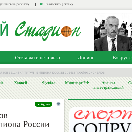
пишись на рассылку
Разместить рекламу
Отставки и не только
Допинг
Вокруг с
язов защитил титул чемпиона россии среди профессионалов
ый
Хоккей
Футбол
Минспорт РФ
Анонсы
Са
видеотрансляций
► Аудио
ов
пиона России