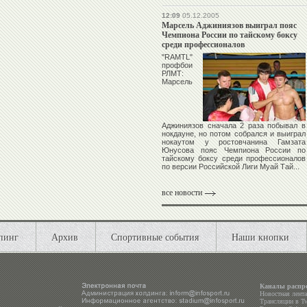
12:09
05.12.2005
Марсель Аджиниязов выиграл пояс
Чемпиона России по тайскому боксу
среди профессионалов
"RAMTL"
профбои
РЛМТ:
Марсель
Аджиниязов
сначала 2 раза побывал в
нокдауне, но потом собрался и выиграл
нокаутом у ростовчанина
Гамзата
Юнусова
пояс Чемпиона России по
тайскому боксу среди профессионалов
по версии Российской Лиги Муай Тай...
все новости
пинг
Архив
Спортивные события
Наши кнопки
Каналы распр
Новостная лент
Трансляции в
Tw