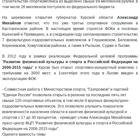
строительство спорткомплекса из выделено свыше 69 миллионов рублей, в
том числе 26 миллионов поступило из федерального бюджета.
На церемонии открытия губернатор Курской области
Александр
Михайлов
отметил, что это уже третье спортивное сооружение в
Касторенском районе. В настоящее время строятся ФОКи в посёлках
Кшенский и Прямицино, а в следующем году запланировано строительство
7 физкультурно-оздоровительных комплексов в Глушковском, Беловском,
Кореневском, Хомутовском районах, а также в Рыльске, Судже и Льгове.
В 2012 году в рамках реализации Федеральной целевой программы
"
Развитие физической культуры и спорта в Российской Федерации на
2006-2015 годы
" в Курске был открыт спортивно-концертный комплекс с
трибунами на 3000 мест, а 1сентября этого года в Льгове введен в
эксплуатацию ФОК.
- Совместная работа с Министерством спорта, "Газпромом" и партией
"Единая Россия" позволила открыть в регионе за последние пять лет
свыше 120 спортивных объектов, в том числе 9 крупных физкультурно-
оздоровительных комплексов. Это позволило улучшить показатели
вовлеченности населения области в занятия физической культурой и
спортом с 17 до 30 процентов, - приводит слова Александра Михайлова
пресс-центр ФЦП "Развитие физической культуры и спорта в Российской
Федерации на 2006-2015 годы".
Оцените важность темы