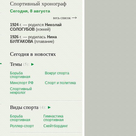
Спортивный хронограф
Сегодня, 8 августа
весь список
1924
г. — родился
Николай
СОЛОГУБОВ
(хоккей)
1926
г. — родилась
Нина
БУЛГАКОВА
(плавание)
1941
г. — родилась
Равиля
Сегодня в новостях
ПРОКОПЕНКО (САЛИМОВА)
(баскетбол)
Темы
(5):
1964
г. — родился
Николай
ЖУРАВСКИЙ
(гребля на байдарках
Борьба
Вокруг спорта
и каноэ)
спортивная
1964
г. — родился
Юрий ХМЫЛЕВ
Минспорт РФ
Спорт и политика
(хоккей)
Спортивный
некролог
читать далее
Виды спорта
(4):
Борьба
Гимнастика
спортивная
спортивная
Роллер-спорт
Скейтбординг