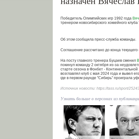
назначен Вячеслав 
Победитель Олимпийских игр 1992 года
Вяч
тренером новосибирского хоккейного клуба 
Об этом сообщила пресс-служба команды.
Соглашение рассчитано до конца текущего 
На посту главного тренера Буцаев сменил
В
покинул команду 2 октября из-за неудовле
старте сезона в Фонбет - Континентальной 
возглавлял клуб с мая 2024 года и вывел е
где в первом раунде "Сибирь" проиграла уф
Источник новости:
https://tass.ru/sport/252
Узнать больше о персонах из публикац