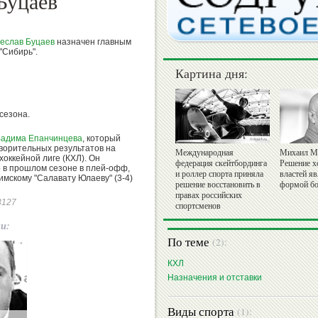
Буцаев
еслав Буцаев
назначен главным
"Сибирь".
Картина дня:
сезона.
адима Епанчинцева
, который
творительных результатов на
Международная
Михаил М
хоккейной лиге (КХЛ). Он
федерация скейтбординга
Решение х
го в прошлом сезоне в плей-офф,
и роллер спорта приняла
властей я
имскому "Салавату Юлаеву" (3-4)
решение восстановить в
формой бо
правах российских
43127
спортсменов
ии:
По теме
(2):
КХЛ
Назначения и отставки
Виды спорта
(1):