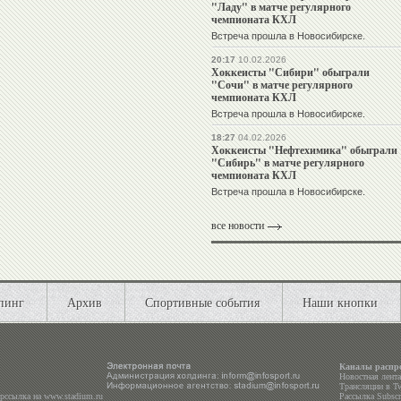
"Ладу" в матче регулярного
чемпионата КХЛ
Встреча прошла в Новосибирске.
20:17
10.02.2026
Хоккеисты "Сибири" обыграли
"Сочи" в матче регулярного
чемпионата КХЛ
Встреча прошла в Новосибирске.
18:27
04.02.2026
Хоккеисты "Нефтехимика" обыграли
"Сибирь" в матче регулярного
чемпионата КХЛ
Встреча прошла в Новосибирске.
все новости
пинг
Архив
Спортивные события
Наши кнопки
Каналы распр
Новостная лент
Трансляции в
Tw
ерссылка на
www.stadium.ru
Рассылка Subscri