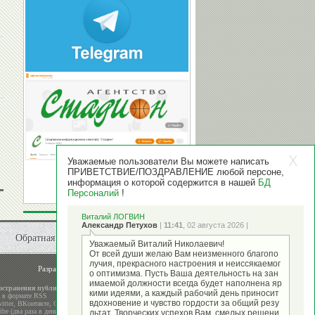
Уважаемые пользователи Вы можете написать
ПРИВЕТСТВИЕ/ПОЗДРАВЛЕНИЕ любой персоне,
информация о которой содержится в нашей
БД
Персоналий
!
Виталий ЛОГВИН
Александр Петухов
|
11:41
, 02 августа 2026 |
Обратная связь
Уважаемый Виталий Николаевич!
От всей души желаю Вам неизменного благопо
лучия, прекрасного настроения и неиссякаемог
Разработка и поддержка
ООО "Стадион"
о оптимизма. Пусть Ваша деятельность на зан
имаемой должности всегда будет наполнена яр
остранения публикаций
кими идеями, а каждый рабочий день приносит
а в формате RSS
вдохновение и чувство гордости за общий резу
itter
,
ВКонтакте
,
Google+
be (два раза в день)
льтат. Творческих успехов Вам, смелых решени