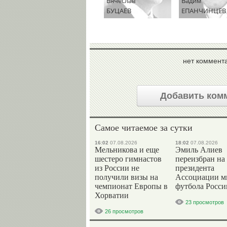
Вячеслав
Вадим
БУЦАЕВ
ЕПАНЧИНЦЕВ
нет коммент
Добавить ком
Самое читаемое за сутки
16:02
07.08.2026
18:02
07.08.2026
Мельникова и еще
Эмиль Алиев
шестеро гимнастов
переизбран на
из России не
президента
получили визы на
Ассоциации м
чемпионат Европы в
футбола Росси
Хорватии
23 просмотров
26 просмотров