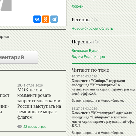
Хоккей
Регионы
(1):
Новосибирская область
ариев
Персоны
(2):
Вячеслав Буцаев
ментарий
Вадим Епанчинцев
Читают по теме
20:37
30.03.2026
Хоккеисты "Сибирь" одержали
победу над "Металлургом" в
15:47
07.08.2026
четвертом матче серии первого раунда
МОК не стал
плей-офф КХЛ
 пост
комментировать
запрет гимнасткам из
Встреча прошла в Новосибирске.
ини-
России выступать на
19:27
28.03.2026
и
чемпионате мира с
Хоккеисты "Металлурга" одержали
флагом
победу над "Сибирью" в третьем
матче серии первого раунда плей-офф
КХЛ
22 просмотров
Встреча прошла в Новосибирске.