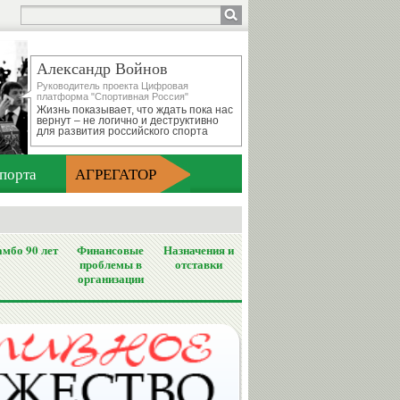
Александр Войнов
Руководитель проекта Цифровая
платформа "Спортивная Россия"
Жизнь показывает, что ждать пока нас
вернут – не логично и деструктивно
для развития российского спорта
порта
АГРЕГАТОР
мбо 90 лет
Финансовые
Назначения и
проблемы в
отставки
организации