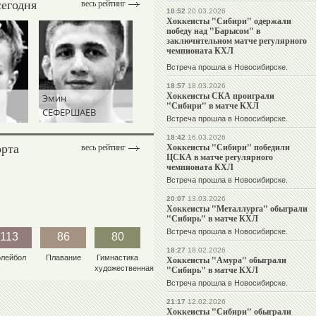
сегодня
весь рейтинг
18:52
20.03.2026
Хоккеисты "Сибири" одержали
победу над "Барысом" в
заключительном матче регулярного
чемпионата КХЛ
Встреча прошла в Новосибирске.
18:57
18.03.2026
Хоккеисты СКА проиграли
Эмин
Виталий
Михаил
"Сибири" в матче КХЛ
СЕФЕРШАЕВ
ЩЕРБО
МАМИАШВИЛ
Встреча прошла в Новосибирске.
18:42
16.03.2026
орта
Хоккеисты "Сибири" победили
весь рейтинг
ЦСКА в матче регулярного
чемпионата КХЛ
Встреча прошла в Новосибирске.
20:07
13.03.2026
Хоккеисты "Металлурга" обыграли
"Сибирь" в матче КХЛ
Встреча прошла в Новосибирске.
113
86
80
18:27
18.02.2026
олейбол
Плавание
Гимнастика
Хоккеисты "Амура" обыграли
художественная
"Сибирь" в матче КХЛ
Встреча прошла в Новосибирске.
21:17
12.02.2026
Хоккеисты "Сибири" обыграли