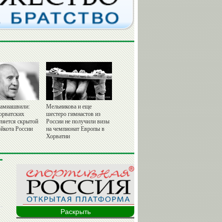
амиашвили:
Мельникова и еще
орватских
шестеро гимнастов из
вляется скрытой
России не получили визы
йкота России
на чемпионат Европы в
Хорватии
Раскрыть