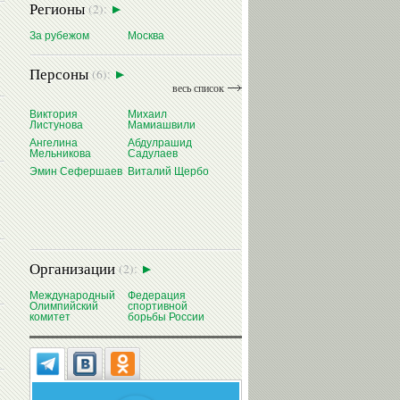
Регионы
(2):
За рубежом
Москва
Персоны
(6):
весь список
Виктория
Михаил
Ангелина
Листунова
Мамиашвили
И
МЕЛЬНИКОВА
Ангелина
Абдулрашид
Мельникова
Садулаев
Эмин Сефершаев
Виталий Щербо
Организации
(2):
Международный
Федерация
Олимпийский
спортивной
комитет
борьбы России