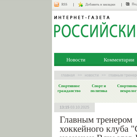
Под
RSS
Добавить в закладки
Новости
Комментарии
главная
>>
новости
>>
главным тренеро
Спортивное
Спорт и
Спортивн
гражданство
политика
некролог
13:15
03.10.2025
Главным тренером
хоккейного клуба 