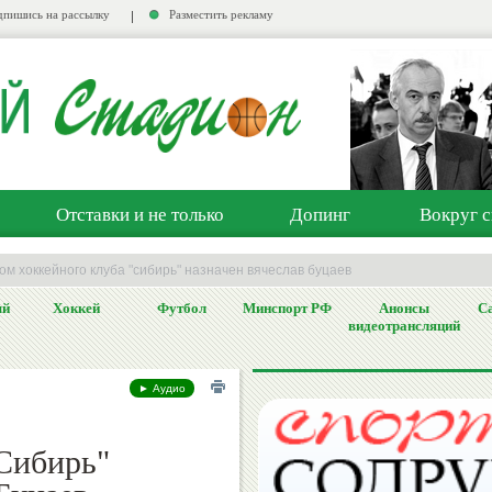
пишись на рассылку
Разместить рекламу
Отставки и не только
Допинг
Вокруг с
м хоккейного клуба "сибирь" назначен вячеслав буцаев
ый
Хоккей
Футбол
Минспорт РФ
Анонсы
Са
видеотрансляций
► Аудио
"Сибирь"