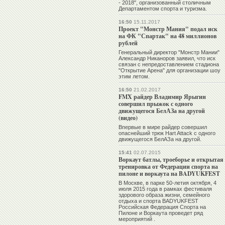
- 2018", организованный столичным
Департаментом спорта и туризма.
16:50
15.11.2017
Проект "Монстр Мания" подал иск
на ФК "Спартак" на 48 миллионов
рублей
Генеральный директор "Монстр Мании"
Александр Никаноров заявил, что иск
связан с непредоставлением стадиона
"Открытие Арена" для организации шоу
этим летом.
16:50
21.02.2017
FMX райдер Владимир Ярыгин
совершил прыжок с одного
движущегося БелАЗа на другой
(видео)
Впервые в мире райдер совершил
опаснейший трюк Hart Attack с одного
движущегося БелАЗа на другой.
15:41
02.07.2015
Воркаут батлы, троеборье и открытая
тренировка от Федерации спорта на
пилоне и воркаута на BADYUKFEST
В Москве, в парке 50-летия октября, 4
июля 2015 года в рамках фестиваля
здорового образа жизни, семейного
отдыха и спорта BADYUKFEST
Российская Федерация Спорта на
Пилоне и Воркаута проведет ряд
мероприятий .