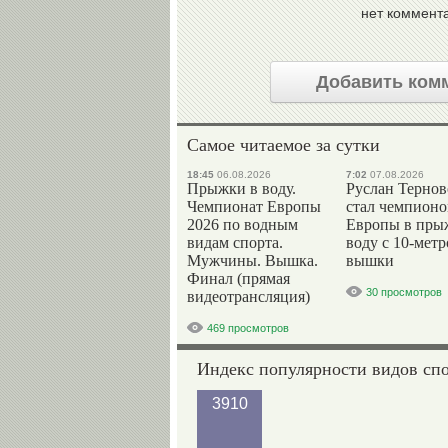
нет коммент
Добавить ком
Самое читаемое за сутки
18:45
06.08.2026
7:02
07.08.2026
Прыжки в воду.
Руслан Терно
Чемпионат Европы
стал чемпион
2026 по водным
Европы в пры
видам спорта.
воду с 10-мет
Мужчины. Вышка.
вышки
Финал (прямая
30 просмотров
видеотрансляция)
469 просмотров
Индекс популярности видов сп
3910