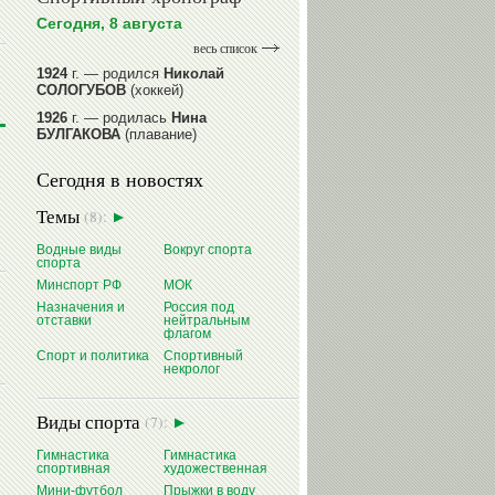
Сегодня, 8 августа
весь список
1924
г. — родился
Николай
СОЛОГУБОВ
(хоккей)
1926
г. — родилась
Нина
БУЛГАКОВА
(плавание)
1941
г. — родилась
Равиля
Сегодня в новостях
ПРОКОПЕНКО (САЛИМОВА)
(баскетбол)
Темы
(8):
1964
г. — родился
Николай
ЖУРАВСКИЙ
(гребля на байдарках
Водные виды
Вокруг спорта
и каноэ)
спорта
1964
г. — родился
Юрий ХМЫЛЕВ
Минспорт РФ
МОК
(хоккей)
Назначения и
Россия под
отставки
нейтральным
читать далее
флагом
Спорт и политика
Спортивный
некролог
Виды спорта
(7):
Гимнастика
Гимнастика
спортивная
художественная
Мини-футбол
Прыжки в воду