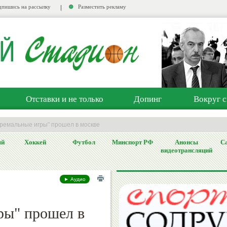
пишись на рассылку
Разместить рекламу
Отставки и не только
Допинг
Вокруг с
тремальные игры" прошел в москве
ый
Хоккей
Футбол
Минспорт РФ
Анонсы
Са
видеотрансляций
► Аудио
ры" прошел в