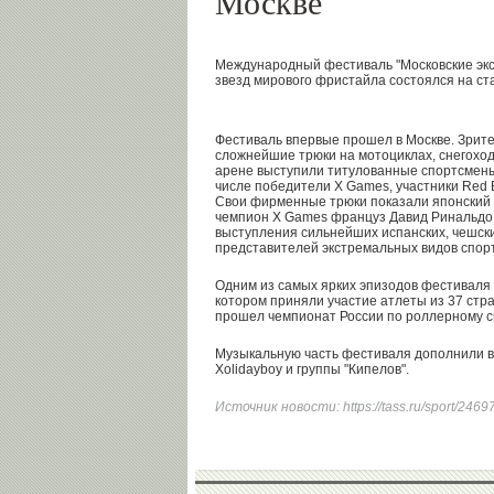
Москве
Международный фестиваль "Московские экс
звезд мирового фристайла состоялся на ст
Фестиваль впервые прошел в Москве. Зрит
сложнейшие трюки на мотоциклах, снегоход
арене выступили титулованные спортсмены 
числе победители X Games, участники Red Bu
Свои фирменные трюки показали японский 
чемпион X Games француз Давид Ринальдо.
выступления сильнейших испанских, чешски
представителей экстремальных видов спор
Одним из самых ярких эпизодов фестиваля с
котором приняли участие атлеты из 37 стр
прошел чемпионат России по роллерному с
Музыкальную часть фестиваля дополнили в
Xolidayboy и группы "Кипелов".
Источник новости:
https://tass.ru/sport/246