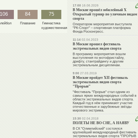
17:00
16.06.2026
В Москве прошёл юбилейный X
106
84
75
Открытый турнир по уличным видам
спорта
олейбол
Плавание
Гимнастика
Оператором мероприятия выступила
художественная
"РК-Спорт" – спортивная платформа
Фонда Росконгресс.
11:14
02.04.2023
В Москве прошел фестиваль
экстремальных видов спорта
В программу мероприятия вошли
выступления по мотофристайлу,
дрифту, стантрайдингу и другим
экстремальным дисциплинам.
9:00
27.03.2019
В Москве пройдет XII фестиваль
экстремальных видов спорта
"Прорыв"
"Фестиваль "Прорыв" стал одним из
самых ярких международных событий в
области экстремальных видов спорта.
Каждый год в нём принимают участие
отечественные и зарубежные звёзды
мирового экстрима.
15:30
02.04.2018
ПОЛЕТЫ НЕ ВО СНЕ, А НАЯВУ
В СК "Олимпийский" состоялся
крупнейший международный фестиваль
экстремальных видов спорта "ПРОРЫВ