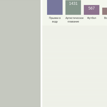
1431
567
Прыжки в
Артистическое
Футбол
В
воду
плавание