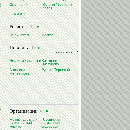
Фехтование
Футзал (футбол в
зале)
Шахматы
Регионы
(2):
За рубежом
Москва
Персоны
(4):
весь список
Николай Куксенков
Виктория
Листунова
Ангелина
Руслан Терновой
Мельникова
Организации
(6):
Международный
Российская
Олимпийский
шахматная
комитет
федерация