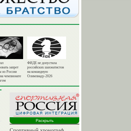
ал
ФИДЕ не допустила
овать запрет
российских шахматистов
м из России
на командную
 на чемпионате
Олимпиаду-2026
агом
Раскрыть
Спортивный хронограф