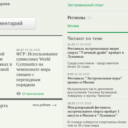
ариев
Экстремальный спорт
Регионы
(1):
ментарий
Москва
Читают по теме
11:25
27.09.2025
Фестиваль экстремальных видов
20:47
06.08.2026
спорта "Уличный драйв" пройдет в
вой
ФГР: Использование
Лужниках
ом
символики World
Среди участников - представители
жках в
Gymnastics на
более 15 стран.
ровой
чемпионате мира
связано с
8:55
04.08.2025
Фестиваль "Экстремальные игры"
переходным
прошел в Москве
порядком
Музыкальную часть дополнили
выступления Татьяны Булановой,
24 просмотров
Xolidayboy и группы "Кипелов".
орта
18:22
23.07.2026
весь рейтинг
Международный фестиваль
экстремального спорта пройдет 1
августа в Москве в "Лужниках"
В столице соберутся спортсмены более
чем из 35 стран мира.