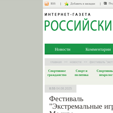
Под
RSS
Добавить в закладки
Новости
Комментарии
главная
>>
новости
>>
фестиваль "экс
Спортивное
Спорт и
Спортивн
гражданство
политика
некролог
8:55
04.08.2025
Фестиваль
"Экстремальные иг