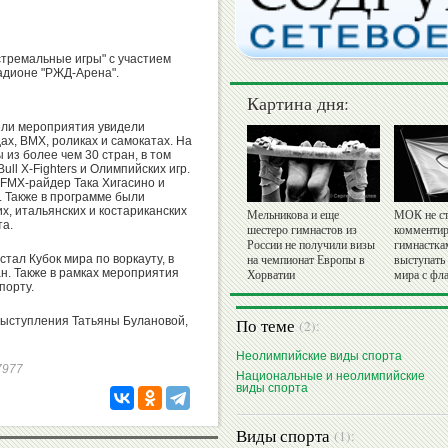
тремальные игры" с участием
адионе "РЖД-Арена".
Картина дня:
ели мероприятия увидели
ах, BMX, роликах и самокатах. На
из более чем 30 стран, в том
ll X-Fighters и Олимпийских игр.
FMX-райдер Така Хигасино и
 Также в программе были
х, итальянских и костариканских
Мельникова и еще
МОК не ст
та.
шестеро гимнастов из
комментир
России не получили визы
гимнастка
тал Кубок мира по воркауту, в
на чемпионат Европы в
выступать
ан. Также в рамках мероприятия
Хорватии
мира с фл
порту.
ыступления Татьяны Булановой,
По теме
(2):
Неолимпийские виды спорта
97977
Национальные и неолимпийские
виды спорта
Виды спорта
(1):