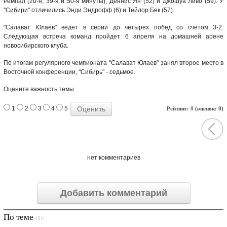
Ремпал (20-я, 39-я и 50-я минуты), Деннис Ян (52) и Джошуа Ливо (59). У
"Сибири" отличились Энди Эндрофф (6) и Тейлор Бек (57).
"Салават Юлаев" ведет в серии до четырех побед со счетом 3-2.
Следующая встреча команд пройдет 6 апреля на домашней арене
новосибирского клуба.
По итогам регулярного чемпионата "Салават Юлаев" занял второе место в
Восточной конференции, "Сибирь" - седьмое.
Оцените важность темы
1
2
3
4
5
Рейтинг:
0
(оценок: 0)
нет комментариев
Добавить комментарий
По теме
(1):