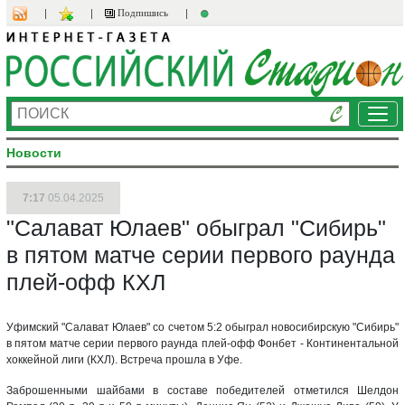
Подпишись
Ме
Новости
7:17
05.04.2025
"Салават Юлаев" обыграл "Сибирь"
в пятом матче серии первого раунда
плей-офф КХЛ
Уфимский "Салават Юлаев" со счетом 5:2 обыграл новосибирскую "Сибирь"
в пятом матче серии первого раунда плей-офф Фонбет - Континентальной
хоккейной лиги (КХЛ). Встреча прошла в Уфе.
Заброшенными шайбами в составе победителей отметился Шелдон