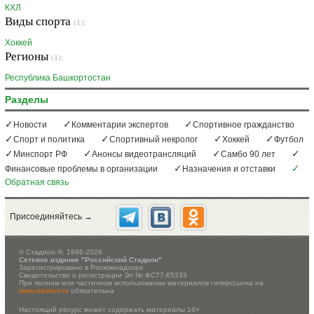
КХЛ
Виды спорта
(1):
Хоккей
Регионы
(1):
Республика Башкортостан
Разделы
Новости
Комментарии экспертов
Спортивное гражданство
Спорт и политика
Спортивный некролог
Хоккей
Футбол
Минспорт РФ
Анонсы видеотрансляций
Самбо 90 лет
Финансовые проблемы в организации
Назначения и отставки
Обратная связь
Присоединяйтесь →
©
Стадион ®, 1998-2026
Сетевое издание "Российский Стадион"
Зарегистрировано в Роскомнадзоре
Свидетельство о регистрации Эл № ФС77-65333
При полном или частичном использовании материалов гиперссылка на
www.stadium.ru
обязательна
Настоящий ресурс может содержать материалы 16+