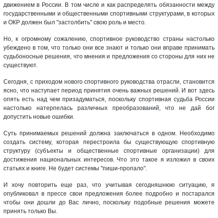
движением в России. В том числе и как распределять обязанности между
государственными и общественными спортивными структурами, в которых
и ОКР должен был "застолбить" свою роль и место.
Но, к огромному сожалению, спортивное руководство страны настолько
убеждено в том, что только они все знают и только они вправе принимать
судьбоносные решения, что мнения и предложения со стороны для них не
существуют.
Сегодня, с приходом нового спортивного руководства отрасли, становится
ясно, что наступает период принятия очень важных решений. И вот здесь
опять есть над чем призадуматься, поскольку спортивная судьба России
настолько натерпелась различных преобразований, что не дай бог
допустить новые ошибки.
Суть принимаемых решений должна заключаться в одном. Необходимо
создать систему, которая перестроила бы существующую спортивную
структуру (субъекты и общественные спортивные организации) для
достижения национальных интересов. Что это такое я изложил в своих
статьях и книге. Не будет системы "пиши-пропало".
И хочу повторить еще раз, что учитывая сегодняшнюю ситуацию, я
опубликовал в прессе свои предложения более подробно и постарался
чтобы они дошли до Вас лично, поскольку подобные решения можете
принять только Вы.