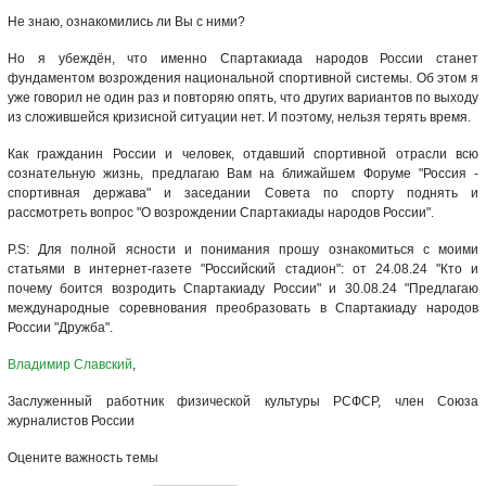
Не знаю, ознакомились ли Вы с ними?
Но я убеждён, что именно Спартакиада народов России станет
фундаментом возрождения национальной спортивной системы. Об этом я
уже говорил не один раз и повторяю опять, что других вариантов по выходу
из сложившейся кризисной ситуации нет. И поэтому, нельзя терять время.
Как гражданин России и человек, отдавший спортивной отрасли всю
сознательную жизнь, предлагаю Вам на ближайшем Форуме "Россия -
спортивная держава" и заседании Совета по спорту поднять и
рассмотреть вопрос "О возрождении Спартакиады народов России".
P.S: Для полной ясности и понимания прошу ознакомиться с моими
статьями в интернет-газете "Российский стадион": от 24.08.24 "Кто и
почему боится возродить Спартакиаду России" и 30.08.24 "Предлагаю
международные соревнования преобразовать в Спартакиаду народов
России "Дружба".
Владимир Славский
,
Заслуженный работник физической культуры РСФСР, член Союза
журналистов России
Оцените важность темы