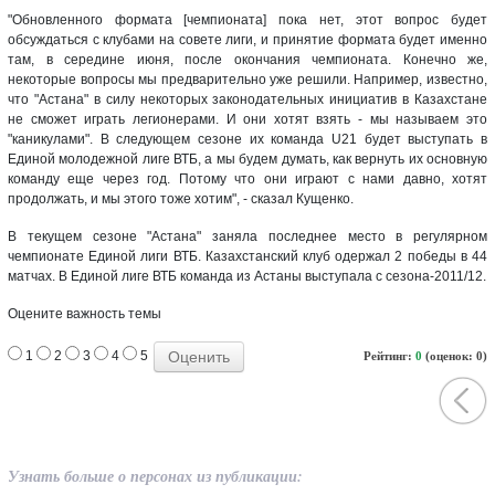
"Обновленного формата [чемпионата] пока нет, этот вопрос будет
обсуждаться с клубами на совете лиги, и принятие формата будет именно
там, в середине июня, после окончания чемпионата. Конечно же,
некоторые вопросы мы предварительно уже решили. Например, известно,
что "Астана" в силу некоторых законодательных инициатив в Казахстане
не сможет играть легионерами. И они хотят взять - мы называем это
"каникулами". В следующем сезоне их команда U21 будет выступать в
Единой молодежной лиге ВТБ, а мы будем думать, как вернуть их основную
команду еще через год. Потому что они играют с нами давно, хотят
продолжать, и мы этого тоже хотим", - сказал Кущенко.
В текущем сезоне "Астана" заняла последнее место в регулярном
чемпионате Единой лиги ВТБ. Казахстанский клуб одержал 2 победы в 44
матчах. В Единой лиге ВТБ команда из Астаны выступала с сезона-2011/12.
Оцените важность темы
1
2
3
4
5
Рейтинг:
0
(оценок: 0)
Узнать больше о персонах из публикации: