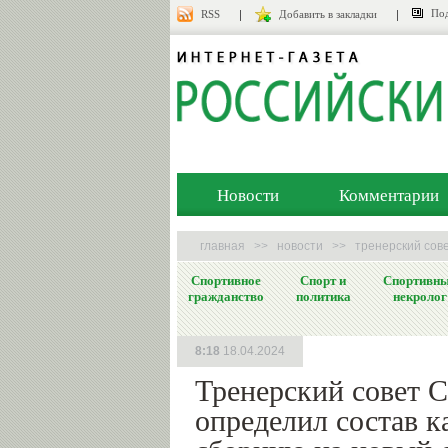
Под
RSS
Добавить в закладки
Новости
Комментарии
главная
>>
новости
>>
тренерский сове
Спортивное
Спорт и
Спортивн
гражданство
политика
некролог
8:18
18.04.2024
Тренерский совет 
определил состав к