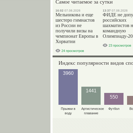
Самое читаемое за сутки
16:02
07.08.2026
13:37
07.08.2026
Мельникова и еще
ФИДЕ не допу
шестеро гимнастов
российских
из России не
шахматистов 
получили визы на
командную
чемпионат Европы в
Олимпиаду-20
Хорватии
23 просмотров
24 просмотров
Индекс популярности видов сп
3960
1441
550
Прыжки в
Артистическое
Футбол
В
воду
плавание