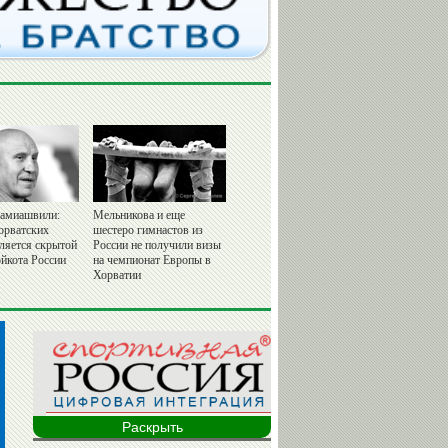
амиашвили:
Мельникова и еще
орватских
шестеро гимнастов из
вляется скрытой
России не получили визы
йкота России
на чемпионат Европы в
Хорватии
Раскрыть