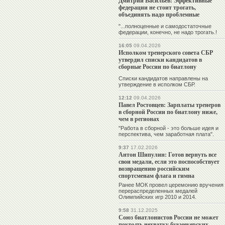
Дмитрий Васильев: Эффективные
федерации не стоит трогать,
объединять надо проблемные
"...полноценные и самодостаточные
федерации, конечно, не надо трогать.!
16:05
09.04.2026
Исполком тренерского совета СБР
утвердил списки кандидатов в
сборные России по биатлону
Списки кандидатов направлены на
утверждение в исполком СБР.
12:12
09.04.2026
Павел Ростовцев: Зарплаты тренеров
в сборной России по биатлону ниже,
чем в регионах
"Работа в сборной - это больше идея и
перспектива, чем заработная плата".
9:37
17.02.2026
Антон Шипулин: Готов вернуть все
свои медали, если это поспособствует
возвращению российским
спортсменам флага и гимна
Ранее МОК провел церемонию вручения
перераспределенных медалей
Олимпийских игр 2010 и 2014.
9:58
31.12.2025
Союз биатлонистов России не может
покрыть нехватку букмекерских