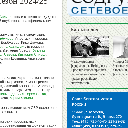
езон 2024/25
Куклина
вошли в список кандидатов
ый опубликован на официальном
Картина дня:
борную выглядит следующим
ербулова
, Анастасия Гореева,
а Дербушева, Кира Дюжева,
рина Казакевич
, Елизавета
а, Виктория Метеля,
Ульяна
а Резцова
,
Виктория Сливко
,
Полина Шевнина, Анастасия
Международная
Михаил М
.
федерация скейтбординга
Решение х
и роллер спорта приняла
властей я
решение восстановить в
формой бо
н Бабиков, Кирилл Бажин, Никита
правах российских
ний Емерхонов, Роман Еремин,
спортсменов
в, Савелий Коновалов, Александр
ов, Ильназ Мухамедзянов, Петр
ницын
,
Даниил Серохвостов
,
 Усов,
Карим Халили
.
Союз биатлонистов
России
трены исполкомом СБР, после чего
119991, г. Москва,
тво спорта.
Лужнецкая наб., 8, ком. 270
Тел.: (495) 725-46-75, 229-29-32
тстранил российских и
Факс: (495) 637-06-13, 229-29-
х соревнований на фоне ситуации