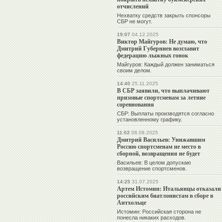
отчислений
Нехватку средств закрыть спонсоры
СБР не могут.
19:07
04.12.2025
Виктор Майгуров: Не думаю, что
Дмитрий Губерниев возглавит
федерацию лыжных гонок
Майгуров: Каждый должен заниматься
своим делом.
14:40
25.11.2025
В СБР заявили, что выплачивают
призовые спортсменам за летние
соревнования
СБР: Выплаты производятся согласно
установленному графику.
11:02
08.08.2025
Дмитрий Васильев: Унижавшим
Россию спортсменам не место в
сборной, возвращения не будет
Васильев: В целом допускаю
возвращение спортсменов.
14:25
31.07.2025
Артем Истомин: Итальянцы отказали
российским биатлонистам в сборе в
Антхольце
Истомин: Российская сторона не
понесла никаких расходов.