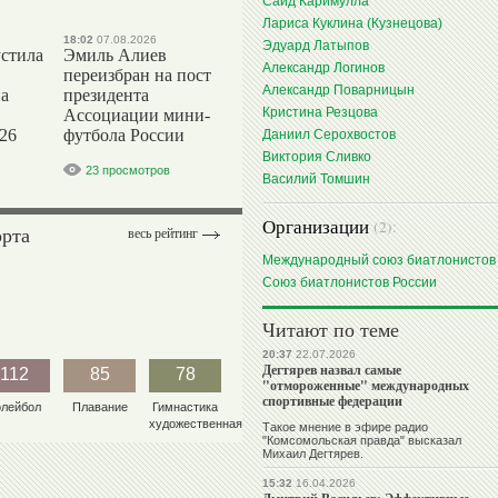
Саид Каримулла
Лариса Куклина (Кузнецова)
18:02
07.08.2026
Эдуард Латыпов
стила
Эмиль Алиев
Александр Логинов
переизбран на пост
Александр Поварницын
на
президента
Кристина Резцова
Ассоциации мини-
26
футбола России
Даниил Серохвостов
Виктория Сливко
23 просмотров
Василий Томшин
Организации
(2):
орта
весь рейтинг
Международный союз биатлонистов
Союз биатлонистов России
Читают по теме
20:37
22.07.2026
Дегтярев назвал самые
112
85
78
"отмороженные" международных
спортивные федерации
олейбол
Плавание
Гимнастика
художественная
Такое мнение в эфире радио
"Комсомольская правда" высказал
Михаил Дегтярев.
15:32
16.04.2026