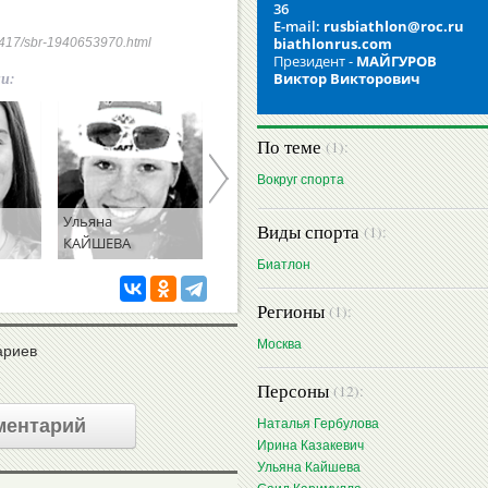
36
E-mail:
rusbiathlon@roc.ru
biathlonrus.com
240417/sbr-1940653970.html
Президент -
МАЙГУРОВ
ии:
Виктор Викторович
По теме
(1):
Вокруг спорта
Ульяна
Саид
Лариса
Виды спорта
(1):
КАЙШЕВА
КАРИМУЛЛА
КУКЛИНА
Биатлон
Регионы
(1):
Москва
ариев
Персоны
(12):
ментарий
Наталья Гербулова
Ирина Казакевич
Ульяна Кайшева