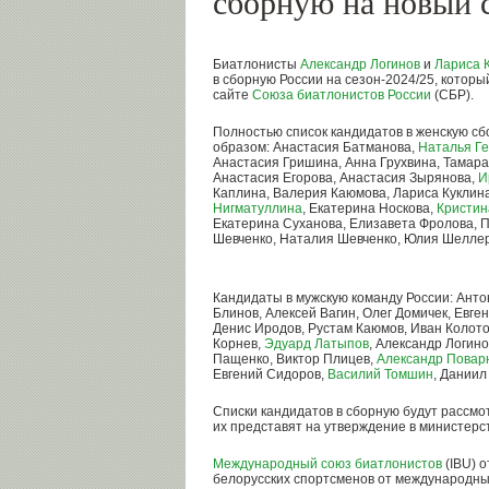
сборную на новый с
Биатлонисты
Александр Логинов
и
Лариса 
в сборную России на сезон-2024/25, котор
сайте
Союза биатлонистов России
(СБР).
Полностью список кандидатов в женскую с
образом: Анастасия Батманова,
Наталья Г
Анастасия Гришина, Анна Грухвина, Тамар
Анастасия Егорова, Анастасия Зырянова,
И
Каплина, Валерия Каюмова, Лариса Куклин
Нигматуллина
, Екатерина Носкова,
Кристин
Екатерина Суханова, Елизавета Фролова, 
Шевченко, Наталия Шевченко, Юлия Шеллер
Кандидаты в мужскую команду России: Анто
Блинов, Алексей Вагин, Олег Домичек, Евге
Денис Иродов, Рустам Каюмов, Иван Колото
Корнев,
Эдуард Латыпов
, Александр Логин
Пащенко, Виктор Плицев,
Александр Повар
Евгений Сидоров,
Василий Томшин
, Даниил
Списки кандидатов в сборную будут рассмо
их представят на утверждение в министерс
Международный союз биатлонистов
(IBU) о
белорусских спортсменов от международны