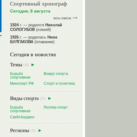
Спортивный хронограф
Сегодня, 8 августа
весь список
1924
г. — родился
Николай
СОЛОГУБОВ
(хоккей)
1926
г. — родилась
Нина
БУЛГАКОВА
(плавание)
1941
г. — родилась
Равиля
Сегодня в новостях
ПРОКОПЕНКО (САЛИМОВА)
(баскетбол)
Эдуард
Александр
Александр
Темы
(4):
1964
г. — родился
Николай
ЛАТЫПОВ
ЛОГИНОВ
ПОВАРНИЦЫН
ЖУРАВСКИЙ
(гребля на байдарках
Борьба
Вокруг спорта
и каноэ)
спортивная
1964
г. — родился
Юрий ХМЫЛЕВ
Минспорт РФ
Спорт и политика
(хоккей)
читать далее
Виды спорта
(3):
Борьба
Роллер-спорт
спортивная
Скейтбординг
Регионы
(1):