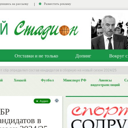
пишись на рассылку
Разместить рекламу
Отставки и не только
Допинг
Вокруг с
т сбр определил состав кандидатов в сборную на новый сезон 2024/25
ый
Хоккей
Футбол
Минспорт РФ
Анонсы
Са
видеотрансляций
► Аудио
СБР
андидатов в