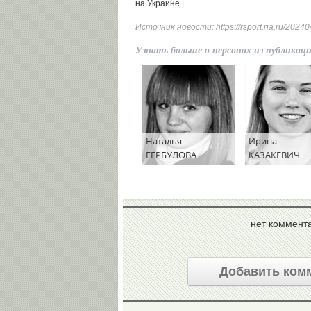
на Украине.
Источник новости:
https://rsport.ria.ru/20
Узнать больше о персонах из публикац
Наталья
Ирина
ГЕРБУЛОВА
КАЗАКЕВИЧ
нет коммент
Добавить ком