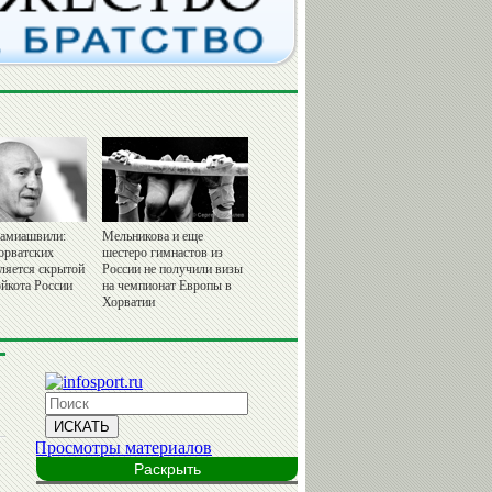
амиашвили:
Мельникова и еще
орватских
шестеро гимнастов из
вляется скрытой
России не получили визы
йкота России
на чемпионат Европы в
Хорватии
Раскрыть