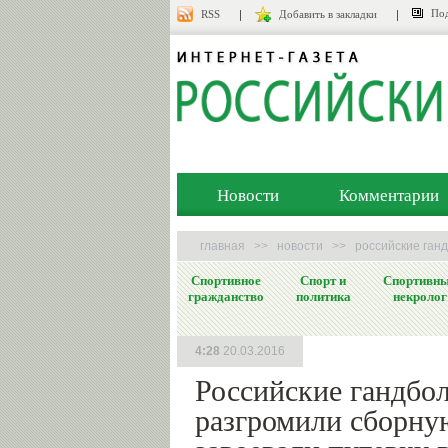
Под
RSS
Добавить в закладки
Новости
Комментарии
главная
>>
новости
>>
российские ганд
Спортивное
Спорт и
Спортивн
гражданство
политика
некролог
4:28
20.03.2016
Российские гандбо
разгромили сборну