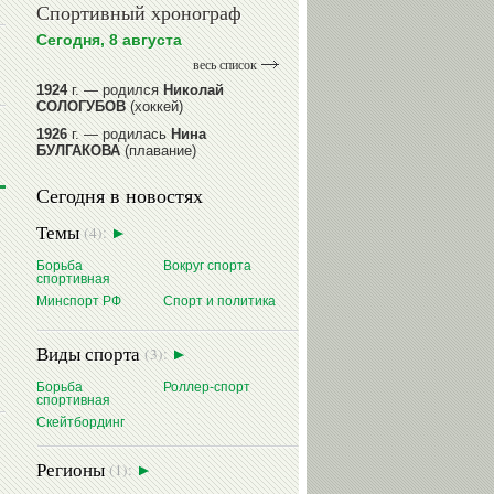
Спортивный хронограф
Сегодня, 8 августа
весь список
1924
г. — родился
Николай
СОЛОГУБОВ
(хоккей)
1926
г. — родилась
Нина
БУЛГАКОВА
(плавание)
1941
г. — родилась
Равиля
Сегодня в новостях
ПРОКОПЕНКО (САЛИМОВА)
(баскетбол)
Темы
(4):
1964
г. — родился
Николай
ЖУРАВСКИЙ
(гребля на байдарках
Борьба
Вокруг спорта
и каноэ)
спортивная
1964
г. — родился
Юрий ХМЫЛЕВ
Минспорт РФ
Спорт и политика
(хоккей)
читать далее
Виды спорта
(3):
Борьба
Роллер-спорт
Михаил
спортивная
МАМИАШВИЛИ
Скейтбординг
Регионы
(1):