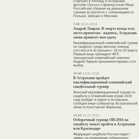
стартуют в пятницу в Астрахани,
датском Орхусе и французском Меце.
Российская сборная на домашнем
турнире встретится с соперницами из
Польши, Швеции и Мексики.
7:45
18.01.2016
Андрей Лавров: В спорте всегда есть
место приметам - надеюсь, Астрахань
снова принесет нам удачу
Квалификационный олимпийский турнир
по гандболу среди женских команд
состоится в Астрахани с 18 по 20 марта.
Первый вице-президент ФГР,
трехкратный олимпийский чемпион
Андрей Лавров
прокомментировал этот
выбор.
10:40
13.01.2016
В Астрахани пройдет
квалификационный олимпийский
гандбольный турнир
Женский квалификационный турнир по
гандболу к Олимпийским играм 2016
года пройдет в марте в Астрахани,
сообщил вице-губернатор Астраханской
области Константин Маркелов.
13:30
14.12.2015
Отборочный турнир ОИ-2016 по
гандболу может пройти в Астрахани
или Краснодаре
Федерация гандбола России подаст
заявку на проведение отборочного