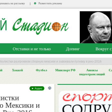
пишись на рассылку
Разместить рекламу
Отставки и не только
Допинг
Вокруг с
болистки разгромили сборную мексики и завоевали путевку в рио-2016
ый
Хоккей
Футбол
Минспорт РФ
Анонсы
Са
видеотрансляций
► Аудио
листки
ю Мексики и