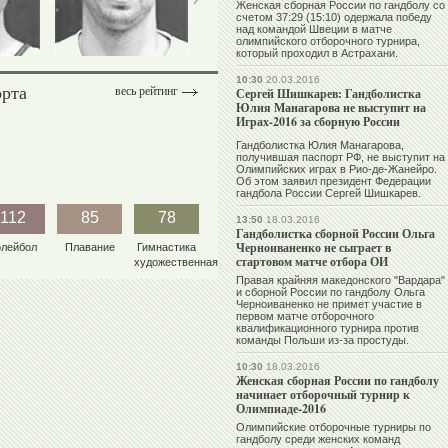
Женская сборная России по гандболу со
счетом 37:29 (15:10) одержала победу
над командой Швеции в матче
олимпийского отборочного турнира,
который проходил в Астрахани.
10:30
20.03.2016
орта
весь рейтинг
Сергей Шишкарев: Гандболистка
Юлия Манагарова не выступит на
Играх-2016 за сборную России
Гандболистка Юлия Манагарова,
получившая паспорт РФ, не выступит на
Олимпийских играх в Рио-де-Жанейро.
Об этом заявил президент Федерации
гандбола России Сергей Шишкарев.
112
85
78
13:50
18.03.2016
Гандболистка сборной России Ольга
Черноиваненко не сыграет в
олейбол
Плавание
Гимнастика
стартовом матче отбора ОИ
художественная
Правая крайняя македонского "Вардара"
и сборной России по гандболу Ольга
Черноиваненко не примет участие в
первом матче отборочного
квалификационного турнира против
команды Польши из-за простуды.
10:30
18.03.2016
Женская сборная России по гандболу
начинает отборочный турнир к
Олимпиаде-2016
Олимпийские отборочные турниры по
гандболу среди женских команд