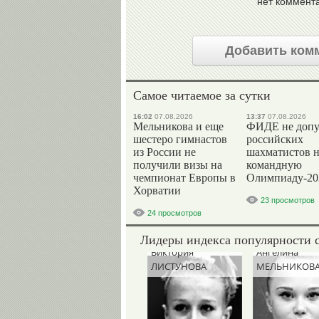
нет коммент
Добавить ком
Самое читаемое за сутки
16:02
07.08.2026
13:37
07.08.2026
Мельникова и еще
ФИДЕ не допу
шестеро гимнастов
российских
из России не
шахматистов 
получили визы на
командную
чемпионат Европы в
Олимпиаду-20
Хорватии
23 просмотров
24 просмотров
Лидеры индекса популярности 
Виктория
Ангелина
ЛИСТУНОВА
МЕЛЬНИКОВ