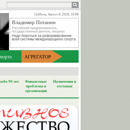
Суббота, Август 8, 2026, 10:08
Владимир Потанин
Российский предприниматель,
государственный деятель, меценат
Надо бороться за реформирование
всей системы международного спорта
порта
АГРЕГАТОР
мбо 90 лет
Финансовые
Назначения и
проблемы в
отставки
организации