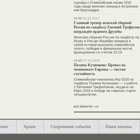
турнира к Олимпийским играм 2016
года среди женских команд в Астрахани
или Краснодаре.
11:00
31.10.2017
Главный тренер женской сборной
России по гандболу Евгений Трефилов
награждён орденом Дружбы
Женская сборная России по гандболу на
Играх в Рио-де-Жанейро впервые в
своей истории выиграла олимпийское
золото, победив в финальном матче
француженок со счётом 22:19.
13:45
27.12.2016
Полина Кузнецова: Провал на
чемпионате Европы — чистая
случайность
Олимпийская чемпионка Игр-2016 по
гандболу Полина Кузнецова — о работе
с Евгением Трефиловым, неудаче на
Евро-2016 и победе на главном старте
четырехлетия.
все новости
пинг
Архив
Спортивные события
Наши кнопки