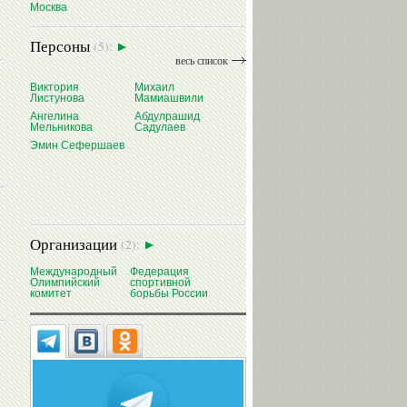
Москва
Персоны
(5):
весь список
Виктория
Михаил
Листунова
Мамиашвили
Ангелина
Абдулрашид
Мельникова
Садулаев
Эмин Сефершаев
Организации
(2):
Международный
Федерация
Олимпийский
спортивной
комитет
борьбы России