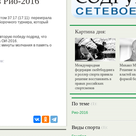
в Рио-2016
том 37:17 (17:11) переиграла
борочного турнира, который
Картина дня:
вторую победу подряд, что
а ОИ-2016.
с минуты молчания в память о
ии:
Международная
Михаил М
федерация скейтбординга
Решение х
и роллер спорта приняла
властей я
решение восстановить в
формой бо
правах российских
спортсменов
По теме
(1):
Рио-2016
Виды спорта
(1):