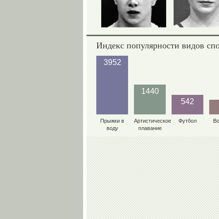
Индекс популярности видов сп
3952
1440
542
Прыжки в
Артистическое
Футбол
В
воду
плавание