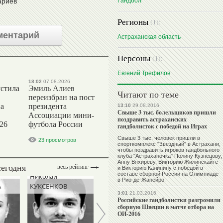
Гандбол
ариев
Регионы
(1):
ментарий
Астраханская область
Персоны
(1):
Евгений Трефилов
18:02
07.08.2026
стила
Эмиль Алиев
Читают по теме
переизбран на пост
на
президента
13:10
29.08.2016
Свыше 3 тыс. болельщиков пришли
Ассоциации мини-
поздравить астраханских
26
футбола России
гандболисток с победой на Играх
Свыше 3 тыс. человек пришли в
23 просмотров
спорткомплекс "Звездный" в Астрахани,
чтобы поздравить игроков гандбольного
клуба "Астраханочка" Полину Кузнецову,
Анну Вяхиреву, Викторию Жилинскайте
сегодня
весь рейтинг
и Викторию Калинину с победой в
составе сборной России на Олимпиаде
Николай
Абдулрашид
Эмин
в Рио-де-Жанейро.
А
КУКСЕНКОВ
САДУЛАЕВ
СЕФЕРШАЕВ
3:01
21.03.2016
Российские гандболистки разгромили
сборную Швеции в матче отбора на
ОИ-2016