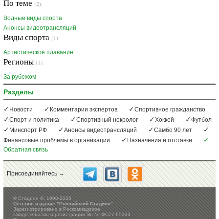
По теме
(2):
Водные виды спорта
Анонсы видеотрансляций
Виды спорта
(1):
Артистическое плавание
Регионы
(1):
За рубежом
Разделы
Новости
Комментарии экспертов
Спортивное гражданство
Спорт и политика
Спортивный некролог
Хоккей
Футбол
Минспорт РФ
Анонсы видеотрансляций
Самбо 90 лет
Финансовые проблемы в организации
Назначения и отставки
Обратная связь
Присоединяйтесь →
©
Стадион ®, 1998-2026
Сетевое издание "Российский Стадион"
Зарегистрировано в Роскомнадзоре
Свидетельство о регистрации Эл № ФС77-65333