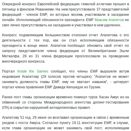
Очередной конгресс Европейской федерации тяжелой атлетики прошел в
пятницу в финском Рованиеми. На нем присутствовало 37 представителей
федераций - членов EWF, из которых восемь участвовали в заседании
онлайн. Исполняющий обязанности президента EWF
Максим Агапитов
не
смог лично присутствовать на заседании и участвовал в нем удаленно.
Конгресс подавляющим большинством отклонил отчет Агапитова о его
деятельности с тех пор, как он стал исполняющим обязанности
президента в конце июня. Агапитов пообещал обновить свой отчет по
запросу представителя члена федерации от Великобритании Эшли
Меткалфа. 28 из 31 члена федерации проголосовали за проведение
внеочередного конгресса.
Портал
Inside the Games
сообщил, что члены EWF выразили вотум
недоверия Агапитову (29 голосов против четырех). "Агапитов не может
занимать должность главы EWF, ему не хватает навыков", - цитирует
портал члена правления EWF Давида Кипшидзе из Грузии.
Ранее пост главы организации временно покинул турок Хасан Аккус из-за
обвинений со стороны Международного агентства допинг-тестирования
(ITA) в сокрытии нарушений антидопинговых правил.
Агапитову 51 год, 29 июня он возглавил организацию в связи с временным
уходом с поста Аккуса. Согласно пункту 19.11 конституции EWF, в случае,
если глава организации не может занимать свой пост, исполняющим