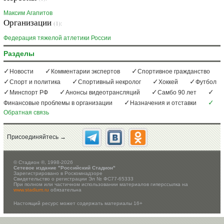
Максим Агапитов
Организации
(1):
Федерация тяжелой атлетики России
Разделы
Новости
Комментарии экспертов
Спортивное гражданство
Спорт и политика
Спортивный некролог
Хоккей
Футбол
Минспорт РФ
Анонсы видеотрансляций
Самбо 90 лет
Финансовые проблемы в организации
Назначения и отставки
Обратная связь
Присоединяйтесь →
©
Стадион ®, 1998-2026
Сетевое издание "Российский Стадион"
Зарегистрировано в Роскомнадзоре
Свидетельство о регистрации Эл № ФС77-65333
При полном или частичном использовании материалов гиперссылка на
www.stadium.ru
обязательна
Настоящий ресурс может содержать материалы 16+