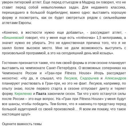
уверен питерский атлет. Еще перед отъездом в Мадрид он говорил, что не
ставит перед собой невыполнимых задач. Для недавнего классика,
перешедшего в большой бодибилдинг, важно одно: выставить хорошую
форму и посмотреть, как он будет смотреться рядом с сильнейшими
атлетами Европы.
«Конечно, в жесткости нужно еще добавить», - рассуждает атлет, -
«
Вишневский
говорит, что у меня еще есть «плёночка» 1,5 килограмма, а
значит нужно ее убирать. Это не единственная причина того, что я не
занял более высокое место. Мне не дали возможность выступить с
произвольной программой, а это на сегодняшний день мой козырь».
Гостюнин признается также, что пик своей формы в этом сезоне планирует
выставить на чемпионате Санкт-Петербурга. О возможных соперниках на
Чемпионате России и «Гран-при Fitness House» Игорь рассуждает
неохотно: «Ну да, я слышал, что
Лесуков
,
Сидорычев
и
Александров
планируют участвовать в Гран-при, но это не факт. Лесуков, например, по
опыту знаю, после первого старта в сезоне отпускает диету и теряет
форму.
Кириленко
и
Паата
закончили сезон. Так что у кого останутся силы
после России – это еще вопрос. На «Гран при Fitness House» у меня будут
все шансы, чтобы победить. Тем более, что я наконец-то предстану перед
большой аудиторией со своей произволкой… Я всем им покажу, что такое
настоящее щоу!»
Оцените важность темы