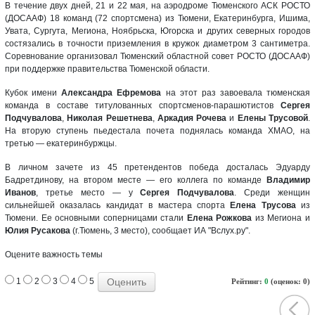
В течение двух дней, 21 и 22 мая, на аэродроме Тюменского АСК РОСТО
(ДОСААФ) 18 команд (72 спортсмена) из Тюмени, Екатеринбурга, Ишима,
Увата, Сургута, Мегиона, Ноябрьска, Югорска и других северных городов
состязались в точности приземления в кружок диаметром 3 сантиметра.
Соревнование организовал Тюменский областной совет РОСТО (ДОСААФ)
при поддержке правительства Тюменской области.
Кубок имени
Александра Ефремова
на этот раз завоевала тюменская
команда в составе титулованных спортсменов-парашютистов
Сергея
Подчувалова
,
Николая Решетнева
,
Аркадия Рочева
и
Елены Трусовой
.
На вторую ступень пьедестала почета поднялась команда ХМАО, на
третью — екатеринбуржцы.
В личном зачете из 45 претендентов победа досталась Эдуарду
Бадретдинову, на втором месте — его коллега по команде
Владимир
Иванов
, третье место — у
Сергея Подчувалова
. Среди женщин
сильнейшей оказалась кандидат в мастера спорта
Елена Трусова
из
Тюмени. Ее основными соперницами стали
Елена Рожкова
из Мегиона и
Юлия Русакова
(г.Тюмень, 3 место), сообщает ИА "Вслух.ру".
Оцените важность темы
1
2
3
4
5
Рейтинг:
0
(оценок: 0)