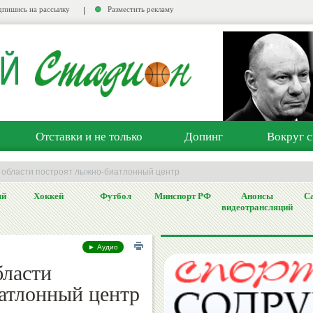
пишись на рассылку
Разместить рекламу
Отставки и не только
Допинг
Вокруг с
й области построят лыжно-биатлонный центр
ый
Хоккей
Футбол
Минспорт РФ
Анонсы
Са
видеотрансляций
► Аудио
бласти
атлонный центр