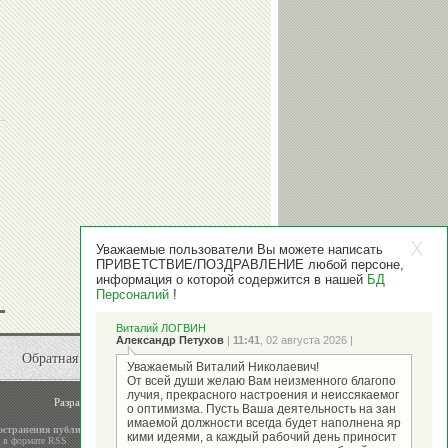
Уважаемые пользователи Вы можете написать
ПРИВЕТСТВИЕ/ПОЗДРАВЛЕНИЕ любой персоне,
информация о которой содержится в нашей
БД
Персоналий
!
Виталий ЛОГВИН
Александр Петухов
|
11:41
, 02 августа 2026 |
Обратная связь
Уважаемый Виталий Николаевич!
От всей души желаю Вам неизменного благопо
лучия, прекрасного настроения и неиссякаемог
Разработка и поддержка
ООО "Стадион"
о оптимизма. Пусть Ваша деятельность на зан
имаемой должности всегда будет наполнена яр
остранения публикаций
кими идеями, а каждый рабочий день приносит
а в формате RSS