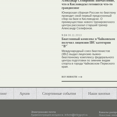
Александр Селифонов: Впечатление,
что в Кисловодске готовится что-то
грандиозное
Юниорская сборная России по биатлону
проводит свой первый предсезонный
сбор на базе в Кисловодске. О
преимуществах нового тренировочного
центра рассказал старший тренер
Александр Селифонов
.
9:24
06.11.2013
Биатлонный комплекс в Чайковском
получил лицензию IBU категории
"В"
Международный союз биатлонистов
(IBU) выдал лицензию лыжно-
биатлонному комплексу федерального
центра подготовки по зимним видам
спорта в города Чайковском Пермского
края.
все новости
пинг
Архив
Спортивные события
Наши кнопки
Каналы распр
Новостная лент