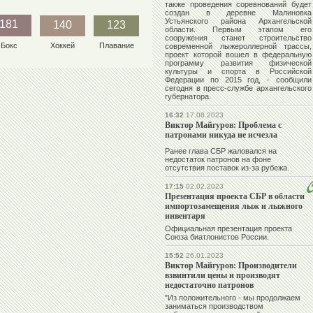
также проведения соревнований будет
создан в деревне Малиновка
Устьянского района Архангельской
181
140
123
области. Первым этапом его
сооружения станет строительство
Бокс
Хоккей
Плавание
современной лыжероллерной трассы,
проект которой вошел в федеральную
программу развития физической
культуры и спорта в Российской
Федерации по 2015 год, - сообщили
сегодня в пресс-службе архангельского
губернатора.
16:32
17.08.2023
Виктор Майгуров: Проблема с
патронами никуда не исчезла
Ранее глава СБР жаловался на
недостаток патронов на фоне
отсутствия поставок из-за рубежа.
17:15
02.02.2023
Презентация проекта СБР в области
импортозамещения лыж и лыжного
инвентаря
Официальная презентация проекта
Союза биатлонистов России.
15:52
26.01.2023
Виктор Майгуров: Производители
взвинтили цены и производят
недостаточно патронов
"Из положительного - мы продолжаем
заниматься производством