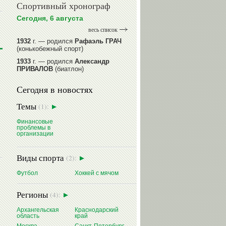
Спортивный хронограф
Сегодня, 6 августа
весь список
1932
г. — родился
Рафаэль ГРАЧ
(конькобежный спорт)
1933
г. — родился
Александр
ПРИВАЛОВ
(биатлон)
1939
г. — родился
Анатолий
Сегодня в новостях
ИОНОВ
(хоккей)
1939
г. — родился
Анатолий
Темы
(1):
ЦАРИК
(борьба вольная)
1946
Финансовые
г. — родился
Виктор
проблемы в
БАЖЕНОВ
(фехтование)
организации
читать далее
Виды спорта
(2):
Футбол
Хоккей с мячом
Регионы
(4):
Архангельская
Краснодарский
область
край