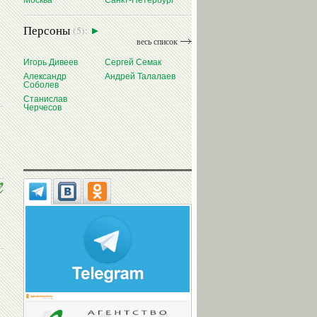
Москва
Санкт-Петербург
Персоны
(5):
весь список
Игорь Дивеев
Сергей Семак
Александр
Андрей Талалаев
Соболев
Станислав
Черчесов