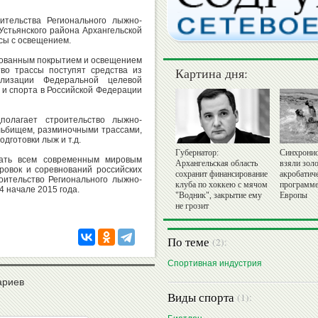
ительства Регионального лыжно-
Устьянского района Архангельской
сы с освещением.
рованным покрытием и освещением
Картина дня:
тво трассы поступят средства из
лизации Федеральной целевой
 и спорта в Российской Федерации
полагает строительство лыжно-
льбищем, разминочными трассами,
одготовки лыж и т.д.
Губернатор:
Синхронис
вать всем современным мировым
Архангельская область
взяли золо
ровок и соревнований российских
сохранит финансирование
акробатич
оительство Регионального лыжно-
клуба по хоккею с мячом
программе
4 начале 2015 года.
"Водник", закрытие ему
Европы
не грозит
По теме
(2):
Спортивная индустрия
ариев
Виды спорта
(1):