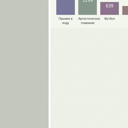
1299
639
Прыжки в
Артистическое
Футбол
воду
плавание