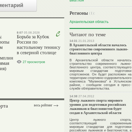
Биатлон
ментарий
Регионы
(1):
Архангельская область
Читают по теме
8:07
05.08.2026
.
Борьба за Кубок
14:31
21.01.2013
ропы
России по
В Архангельской области началось
ым
настольному теннису
строительство современного лыжно-
в северной столице
биатлонного центра
амплин
В Архангельской области началось
27 просмотров
рямая
строительство современного лыжно-
биатлонного центра, соответствующего
ия)
мировым стандартам подготовки
спортсменов. Он будет расположен на
территории спортивно-оздоровительного
комплекса "Малиновка" в Устьянском
районе, - сообщили сегодня в пресс-
службе облправительства.
14:38
27.04.2012
Центр лыжного спорта мирового
орта
уровня для подготовки российских
весь рейтинг
лыжников и биатлонистов будет
создан в Архангельской области
Центр лыжного спорта,
соответствующий современным
мировым стандартам для подготовки
российских лыжников и биатлонистов, а