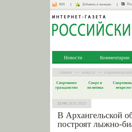
Под
RSS
Добавить в закладки
Новости
Комментарии
главная
>>
новости
>>
в архангельско
Спортивное
Спорт и
Спортивн
гражданство
политика
некролог
12:46
18.01.2013
В Архангельской о
построят лыжно-би