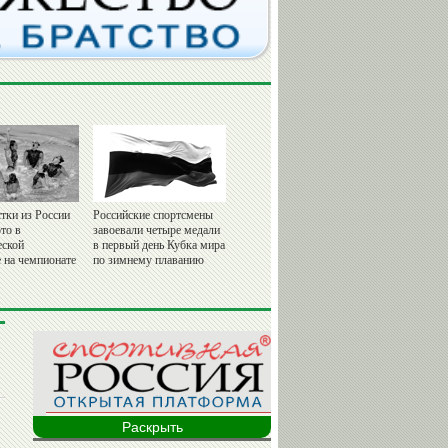
тки из России
Российские спортсмены
то в
завоевали четыре медали
еской
в первый день Кубка мира
 на чемпионате
по зимнему плаванию
Раскрыть