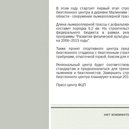
В этом году стартует первый этап стро
биатлонного центра в деревне Малиновке 
области - сооружение лыжероллерной трас
Длина лыжероллерной трассы с асфальти
составит порядка 6,2 км. На строительс
федерального бюджета в рамках реа
программы "Развитие физической культуры
на 2006–2015 годы".
Также проект спортивного центра пред
биатлонного стадиона с биатлонным стре
трибунами, откаточной горкой, боксом для п
Региональный центр будет соответство
стандартам и предназначаться для трени
лыжников и биатлонистов. Завершить стр
биатлонного центра планируют в конце 201
Пресс-центр ФЦП
нет коммент