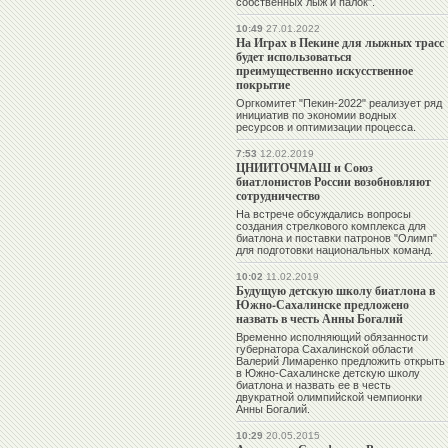
собственных лыж и палок".
10:49
27.01.2022
На Играх в Пекине для лыжных трасс
будет использоваться
преимущественно искусственное
покрытие
Оргкомитет "Пекин-2022" реализует ряд
инициатив по экономии водных
ресурсов и оптимизации процесса.
7:53
12.02.2019
ЦНИИТОЧМАШ и Союз
биатлонистов России возобновляют
сотрудничество
На встрече обсуждались вопросы
создания стрелкового комплекса для
биатлона и поставки патронов
"Олимп"
для подготовки национальных команд.
10:02
11.02.2019
Будущую детскую школу биатлона в
Южно-Сахалинске предложено
назвать в честь Анны Богалий
Временно исполняющий обязанности
губернатора Сахалинской области
Валерий Лимаренко предложить открыть
в Южно-Сахалинске детскую школу
биатлона и назвать ее в честь
двукратной олимпийской чемпионки
Анны Богалий.
10:29
20.05.2015