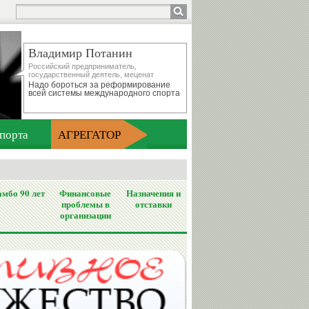
Владимир Потанин
Российский предприниматель,
государственный деятель, меценат
Надо бороться за реформирование
всей системы международного спорта
порта
АГРЕГАТОР
мбо 90 лет
Финансовые
Назначения и
проблемы в
отставки
организации