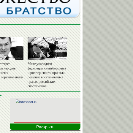
гтярев:
Международная
да народов
федерация скейтбординга
ляется
и роллер спорта приняла
 соревнованием
решение восстановить в
правах российских
спортсменов
Раскрыть