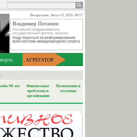
Воскресенье, Август 9, 2026, 06:17
Владимир Потанин
Российский предприниматель,
государственный деятель, меценат
Надо бороться за реформирование
всей системы международного спорта
порта
АГРЕГАТОР
й
мбо 90 лет
Финансовые
Назначения и
проблемы в
отставки
организации