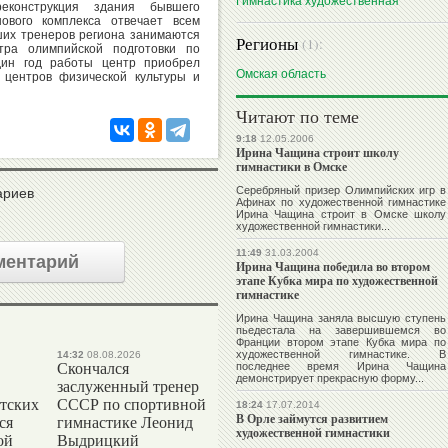
Гимнастика художественная
еконструкция здания бывшего
нового комплекса отвечает всем
ших тренеров региона занимаются
Регионы
(1):
тра олимпийской подготовки по
один год работы центр приобрел
Омская область
 центров физической культуры и
Читают по теме
9:18
12.05.2006
Ирина Чащина строит школу
гимнастики в Омске
Серебряный призер Олимпийских игр в
ариев
Афинах по художественной гимнастике
Ирина Чащина
строит в Омске школу
художественной гимнастики...
11:49
31.03.2004
ментарий
Ирина Чащина победила во втором
этапе Кубка мира по художественной
гимнастике
Ирина Чащина
заняла высшую ступень
пьедестала на завершившемся во
Франции втором этапе Кубка мира по
художественной гимнастике. В
14:32
08.08.2026
Скончался
последнее время Ирина Чащина
демонстрирует прекрасную форму...
заслуженный тренер
тских
СССР по спортивной
18:24
17.07.2014
В Орле займутся развитием
ся
гимнастике Леонид
художественной гимнастики
ой
Выдрицкий