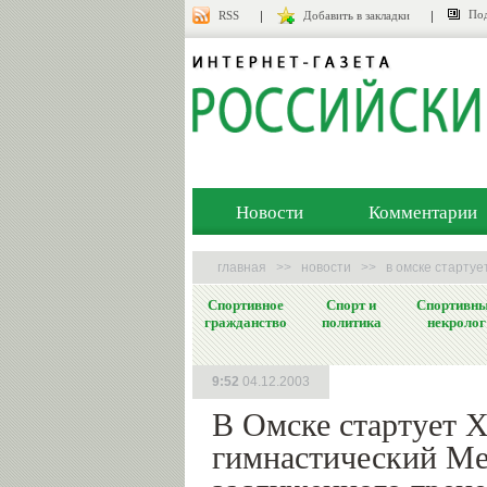
Под
RSS
Добавить в закладки
Новости
Комментарии
главная
>>
новости
>>
в омске стартуе
Спортивное
Спорт и
Спортивн
гражданство
политика
некролог
9:52
04.12.2003
В Омске стартует X
гимнастический М