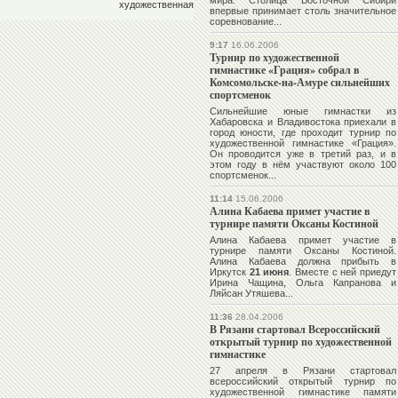
мира. Столица Восточной Сибири
художественная
впервые принимает столь значительное
соревнование...
9:17
16.06.2006
Турнир по художественной
гимнастике «Грация» собрал в
Комсомольске-на-Амуре сильнейших
спортсменок
Cильнейшие юные гимнастки из
Хабаровска и Владивостока приехали в
город юности, где проходит турнир по
художественной гимнастике «Грация».
Он проводится уже в третий раз, и в
этом году в нём участвуют около 100
спортсменок...
11:14
15.06.2006
Алина Кабаева примет участие в
турнире памяти Оксаны Костиной
Алина Кабаева
примет участие в
турнире памяти Оксаны Костиной.
Алина Кабаева должна прибыть в
Иркутск
21 июня
. Вместе с ней приедут
Ирина Чащина
,
Ольга Капранова
и
Ляйсан Утяшева
...
11:36
28.04.2006
В Рязани стартовал Всероссийский
открытый турнир по художественной
гимнастике
27 апреля в Рязани стартовал
всероссийский открытый турнир по
художественной гимнастике памяти