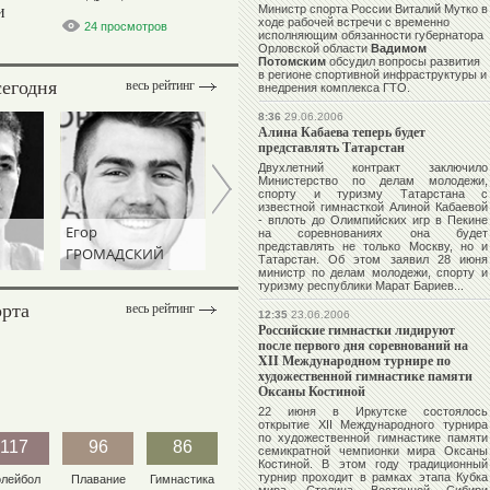
и
Министр спорта России Виталий Мутко в
ходе рабочей встречи с временно
24 просмотров
исполняющим обязанности губернатора
Орловской области
Вадимом
Потомским
обсудил вопросы развития
в регионе спортивной инфраструктуры и
сегодня
весь рейтинг
внедрения комплекса ГТО.
8:36
29.06.2006
Алина Кабаева теперь будет
представлять Татарстан
Двухлетний контракт заключило
Министерство по делам молодежи,
спорту и туризму Татарстана с
известной гимнасткой
Алиной Кабаевой
- вплоть до Олимпийских игр в Пекине
Егор
Наталья
Виталий
на соревнованиях она будет
представлять не только Москву, но и
ГРОМАДСКИЙ
ИЩЕНКО
ЩЕРБО
Татарстан. Об этом заявил 28 июня
министр по делам молодежи, спорту и
туризму республики
Марат Бариев
...
орта
весь рейтинг
12:35
23.06.2006
Российские гимнастки лидируют
после первого дня соревнований на
XII Международном турнире по
художественной гимнастике памяти
Оксаны Костиной
22 июня в Иркутске состоялось
открытие XII Международного турнира
по художественной гимнастике памяти
117
96
86
семикратной чемпионки мира
Оксаны
Костиной
. В этом году традиционный
турнир проходит в рамках этапа Кубка
олейбол
Плавание
Гимнастика