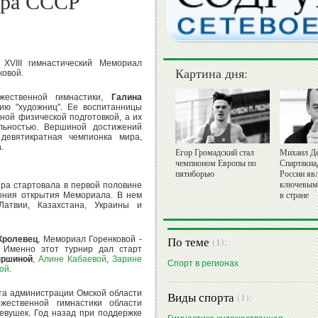
ера СССР
 XVIII гимнастический Мемориал
Картина дня:
ковой.
жественной гимнастики,
Галина
ию "художниц". Ее воспитанницы
ной физической подготовкой, а их
льностью. Вершиной достижений
девятикратная чемпионка мира,
а
.
Егор Громадский стал
Михаил Де
чемпионом Европы по
Спартакиа
пятиборью
России яв
ключевым
ира стартовала в первой половине
мония открытия Мемориала. В нем
в стране
Латвии, Казахстана, Украины и
По теме
Кролевец
, Мемориал Горенковой -
(1):
 Именно этот турнир дал старт
ыршиной
,
Алине Кабаевой
,
Зарине
Спорт в регионах
ой
.
та администрации Омской области
Виды спорта
(1):
жественной гимнастики области
евушек. Год назад при поддержке