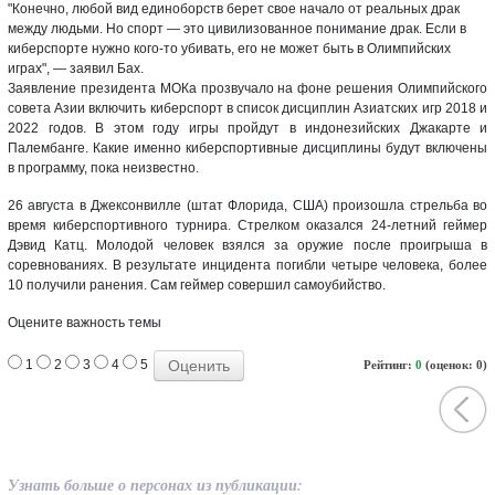
"Конечно, любой вид единоборств берет свое начало от реальных драк
между людьми. Но спорт — это цивилизованное понимание драк. Если в
киберспорте нужно кого-то убивать, его не может быть в Олимпийских
играх", — заявил Бах.
Заявление президента МОКа прозвучало на фоне решения Олимпийского
совета Азии включить киберспорт в список дисциплин Азиатских игр 2018 и
2022 годов. В этом году игры пройдут в индонезийских Джакарте и
Палембанге. Какие именно киберспортивные дисциплины будут включены
в программу, пока неизвестно.
26 августа в Джексонвилле (штат Флорида, США) произошла стрельба во
время киберспортивного турнира. Стрелком оказался 24-летний геймер
Дэвид Катц. Молодой человек взялся за оружие после проигрыша в
соревнованиях. В результате инцидента погибли четыре человека, более
10 получили ранения. Сам геймер совершил самоубийство.
Оцените важность темы
1
2
3
4
5
Рейтинг:
0
(оценок: 0)
Узнать больше о персонах из публикации: