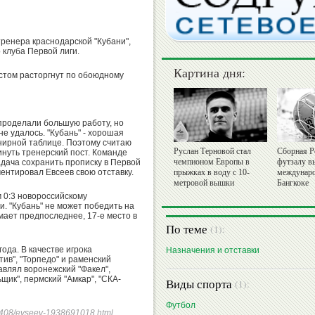
тренера краснодарской "Кубани",
 клуба Первой лиги.
Картина дня:
стом расторгнут по обоюдному
проделали большую работу, но
не удалось. "Кубань" - хорошая
нирной таблице. Поэтому считаю
Руслан Терновой стал
Сборная Р
инуть тренерский пост. Команде
чемпионом Европы в
футзалу в
адача сохранить прописку в Первой
мментировал Евсеев свою отставку.
прыжках в воду с 10-
междунаро
метровой вышки
Бангкоке
м 0:3 новороссийскому
и. "Кубань" не может победить на
мает предпоследнее, 17-е место в
По теме
(1):
года. В качестве игрока
Назначения и отставки
тив", "Торпедо" и раменский
авлял воронежский "Факел",
щик", пермский "Амкар", "СКА-
Виды спорта
(1):
Футбол
240408/evseev-1938691018.html