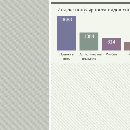
Индекс популярности видов сп
3683
1384
614
Прыжки в
Артистическое
Футбол
воду
плавание