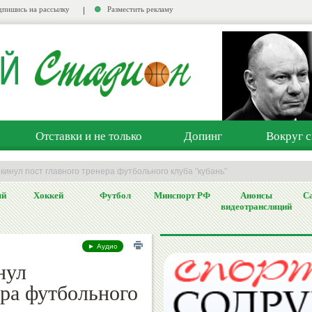
пишись на рассылку
Разместить рекламу
Отставки и не только
Допинг
Вокруг с
кинул пост главного тренера футбольного клуба "кубань"
ый
Хоккей
Футбол
Минспорт РФ
Анонсы
Са
видеотрансляций
► Аудио
нул
ера футбольного