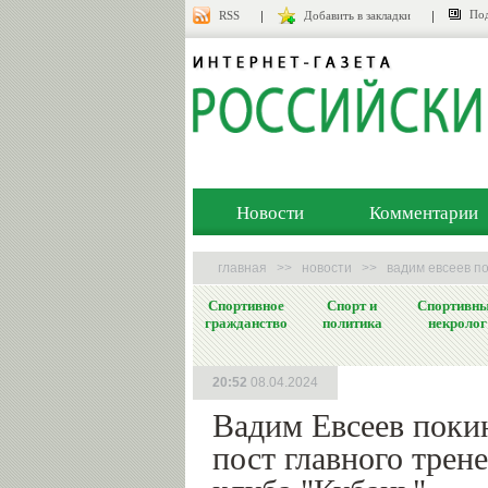
Под
RSS
Добавить в закладки
Новости
Комментарии
главная
>>
новости
>>
вадим евсеев по
Спортивное
Спорт и
Спортивн
гражданство
политика
некролог
20:52
08.04.2024
Вадим Евсеев поки
пост главного трен