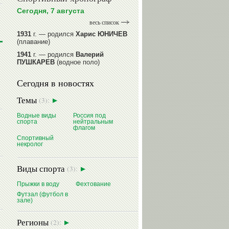
Сегодня, 7 августа
весь список
1931
г. — родился
Харис ЮНИЧЕВ
(плавание)
1941
г. — родился
Валерий
ПУШКАРЕВ
(водное поло)
1947
г. — родился
Валерий
Сегодня в новостях
ИЛЬИНЫХ
(гимнастика спортивная)
1954
г. — родился
Валерий
Темы
(3):
ГАЗЗАЕВ
(футбол)
1956
Водные виды
г. — родился
Россия под
Владимир
спорта
нейтральным
РЫБАКОВ
(легкая атлетика)
флагом
Спортивный
читать далее
некролог
Виды спорта
(3):
Прыжки в воду
Фехтование
Футзал (футбол в
зале)
Регионы
(2):