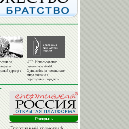
оссии по
ФГР: Использование
ыиграла
символики World
дный турнир в
Gymnastics на чемпионате
мира связано с
переходным порядком
Раскрыть
Спортивный хронограф