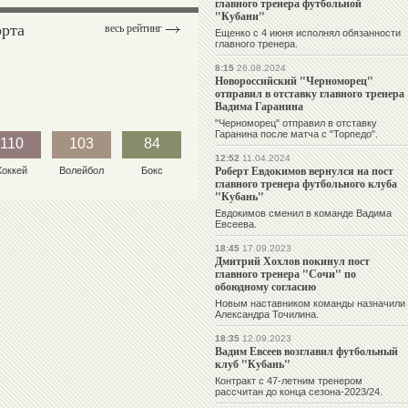
главного тренера футбольной
"Кубани"
орта
весь рейтинг
Ещенко с 4 июня исполнял обязанности
главного тренера.
8:15
26.08.2024
Новороссийский "Черноморец"
отправил в отставку главного тренера
Вадима Гаранина
"Черноморец" отправил в отставку
Гаранина после матча с "Торпедо".
110
103
84
12:52
11.04.2024
Роберт Евдокимов вернулся на пост
Хоккей
Волейбол
Бокс
главного тренера футбольного клуба
"Кубань"
Евдокимов сменил в команде Вадима
Евсеева.
18:45
17.09.2023
Дмитрий Хохлов покинул пост
главного тренера "Сочи" по
обоюдному согласию
Новым наставником команды назначили
Александра Точилина.
18:35
12.09.2023
Вадим Евсеев возглавил футбольный
клуб "Кубань"
Контракт с 47-летним тренером
рассчитан до конца сезона-2023/24.