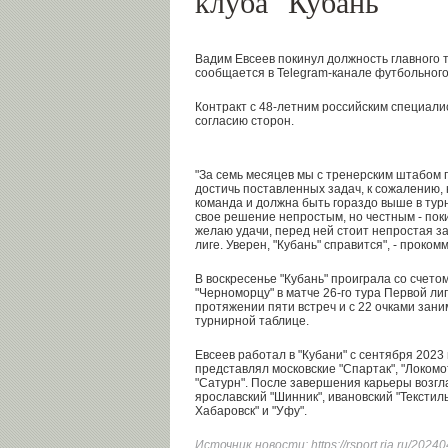
клуба "Кубань"
Вадим Евсеев покинул должность главного 
сообщается в Telegram-канале футбольного
Контракт с 48-летним российским специали
согласию сторон.
"За семь месяцев мы с тренерским штабом 
достичь поставленных задач, к сожалению, 
команда и должна быть гораздо выше в тур
свое решение непростым, но честным - пок
желаю удачи, перед ней стоит непростая з
лиге. Уверен, "Кубань" справится", - проко
В воскресенье "Кубань" проиграла со счето
"Черноморцу" в матче 26-го тура Первой лиг
протяжении пяти встреч и с 22 очками зани
турнирной таблице.
Евсеев работал в "Кубани" с сентября 2023 
представлял московские "Спартак", "Локомо
"Сатурн". После завершения карьеры возгл
ярославский "Шинник", ивановский "Текстиль
Хабаровск" и "Уфу".
Источник новости:
https://rsport.ria.ru/20