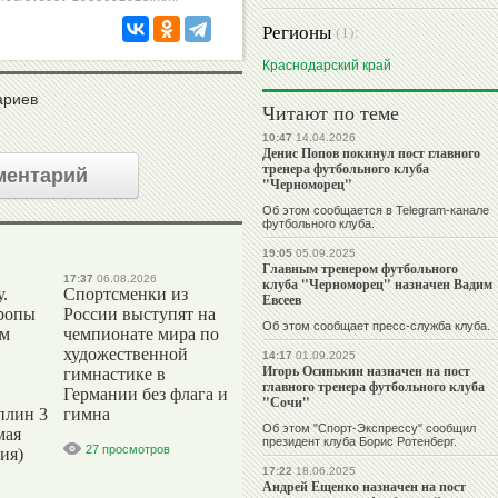
Регионы
(1):
Краснодарский край
ариев
Читают по теме
10:47
14.04.2026
Денис Попов покинул пост главного
тренера футбольного клуба
ментарий
"Черноморец"
Об этом сообщается в Telegram-канале
футбольного клуба.
19:05
05.09.2025
Главным тренером футбольного
17:37
06.08.2026
клуба "Черноморец" назначен Вадим
.
Спортсменки из
Евсеев
ропы
России выступят на
Об этом сообщает пресс-служба клуба.
ым
чемпионате мира по
художественной
14:17
01.09.2025
Игорь Осинькин назначен на пост
гимнастике в
главного тренера футбольного клуба
Германии без флага и
"Сочи"
плин 3
гимна
Об этом "Спорт-Экспрессу" сообщил
мая
президент клуба Борис Ротенберг.
27 просмотров
ия)
17:22
18.06.2025
Андрей Ещенко назначен на пост