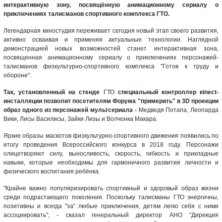
интерактивную зону, посвящённую анимационному сериалу о
приключениях талисманов спортивного комплекса ГТО.
Легендарная киностудия переживает сегодня новый этап своего развития,
активно осваивая и применяя актуальные технологии. Наглядной
демонстрацией новых возможностей станет интерактивная зона,
посвященная анимационному сериалу о приключениях персонажей-
талисманов физкультурно-спортивного комплекса "Готов к труду и
обороне".
Так, установленный на стенде
ГТО
специальный контроллер
кinect-
инсталляции позволит посетителям Форума "примерить" в 3D проекции
образ одного из персонажей мультсериала -
Медведя Потапа, Леопарда
Вики, Лисы Василисы, Зайки Лизы и Волчонка Макара.
Яркие образы маскотов физкультурно-спортивного движения появились по
итогу проведения Всероссийского конкурса в 2018 году. Персонажи
олицетворяют силу, выносливость, скорость, гибкость и прикладные
навыки, которые необходимы для гармоничного развития личности и
физического воспитания ребёнка.
"Крайне важно популяризировать спортивный и здоровый образ жизни
среди подрастающего поколения. Поскольку талисманы ГТО энергичны,
позитивны и всегда "за" любые приключения, детям легко себя с ними
ассоциировать", - сказал генеральный директор АНО "Дирекция