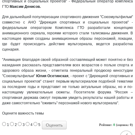
спортивных и социальных проектов" - Федеральный оператор комплекса
ГТО
Максим Денисов.
Для дальнейшей популяризации спортивного движения "Союзмультфильм"
совместно с АНО "Дирекция спортивных и социальных проектов" -
федеральным оператором Комплекса ГТО разработали концепцию
анимационного сериала, героями которого стали талисманы движения. В
настоящее время созданы анимационные образы персонажей, локации,
где будет происходить действие мультсериала, ведется разработка
сценария.
"Анимация благодаря своей образной составляющей может понятно и без
назидания рассказать представителям всех возрастов о пользе спорта и
здорового образа жизни, - отметила генеральный продюсер киностудии
"Союзмультфильм"
Юлия Осетинская
, - проект с "Дирекцией спортивных и
социальных проектов" станет первым мультсериалом подобной тематики
за последние годы и представит не только актуальные образы, но и по-
настоящему увлекательные сюжеты. Посетители форума "Россия –
спортивная держава смогут первыми увидеть результаты нашей работы и
даже самостоятельно "оживить" персонажей нового мультсериала".
Оцените важность темы
1
2
3
4
5
Рейтинг:
0
(оценок: 0)