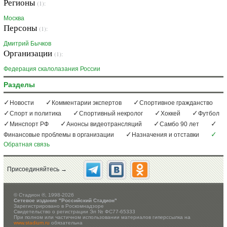
Регионы
(1):
Москва
Персоны
(1):
Дмитрий Бычков
Организации
(1):
Федерация скалолазания России
Разделы
Новости
Комментарии экспертов
Спортивное гражданство
Спорт и политика
Спортивный некролог
Хоккей
Футбол
Минспорт РФ
Анонсы видеотрансляций
Самбо 90 лет
Финансовые проблемы в организации
Назначения и отставки
Обратная связь
Присоединяйтесь →
©
Стадион ®, 1998-2026
Сетевое издание "Российский Стадион"
Зарегистрировано в Роскомнадзоре
Свидетельство о регистрации Эл № ФС77-65333
При полном или частичном использовании материалов гиперссылка на
www.stadium.ru
обязательна