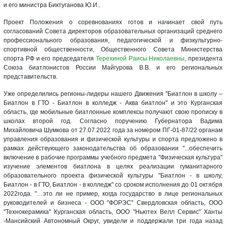
и его министра Биктуганова Ю.И..
Проект Положения о соревнованиях готов и начинает свой путь
согласований Совета директоров образовательных организаций среднего
профессионального образования, педагогической и физкультурно-
спортивной общественности, Общественного Совета Министерства
спорта РФ и его председателя
Терехиной Раисы Николаевны
, президента
Союза биатлонистов России Майгурова В.В. и его региональных
представительств.
Уже определились регионы-лидеры нашего Движения "Биатлон в школу –
Биатлон в ГТО - Биатлон в колледж - Аква биатлон" и это Курганская
область, где мобильные биатлонные комплексы получают свою прописку в
школах второй год. Согласно поручению Губернатора Вадима
Михайловича Шумкова от 27.07.2022 года за номером ПГ-01-87/22 органам
управления образования и физической культуры и спорта предложено в
рамках действующего законодательства об образовании "...обеспечить
включение в рабочие программы учебного предмета "Физическая культура"
изучение элементов биатлона в целях реализации гуманитарного
образовательного проекта физической культуры "Биатлон - в школу,
Биатлон - в ГТО, Биатлон - в колледж" со сроком исполнения до 01 октября
2022года. "…это ли не пример, когда государство в лице региональных
руководителей и бизнеса - ООО "ФОРЭС" Свердловская область, ООО
"Технокерамика" Курганская область, ООО "Ньютех Велл Сервис" Ханты
-Мансийский Автономный Округ, увидели и поддержали три года назад