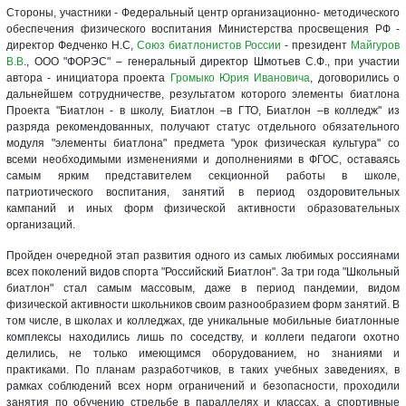
Стороны, участники - Федеральный центр организационно- методического
обеспечения физического воспитания Министерства просвещения РФ -
директор Федченко Н.С,
Союз биатлонистов России
- президент
Майгуров
В.В
., ООО "ФОРЭС" – генеральный директор Шмотьев С.Ф., при участии
автора - инициатора проекта
Громыко Юрия Ивановича
, договорились о
дальнейшем сотрудничестве, результатом которого элементы биатлона
Проекта "Биатлон - в школу, Биатлон –в ГТО, Биатлон –в колледж" из
разряда рекомендованных, получают статус отдельного обязательного
модуля "элементы биатлона" предмета "урок физическая культура" со
всеми необходимыми изменениями и дополнениями в ФГОС, оставаясь
самым ярким представителем секционной работы в школе,
патриотического воспитания, занятий в период оздоровительных
кампаний и иных форм физической активности образовательных
организаций.
Пройден очередной этап развития одного из самых любимых россиянами
всех поколений видов спорта "Российский Биатлон". За три года "Школьный
биатлон" стал самым массовым, даже в период пандемии, видом
физической активности школьников своим разнообразием форм занятий. В
том числе, в школах и колледжах, где уникальные мобильные биатлонные
комплексы находились лишь по соседству, и коллеги педагоги охотно
делились, не только имеющимся оборудованием, но знаниями и
практиками. По планам разработчиков, в таких учебных заведениях, в
рамках соблюдений всех норм ограничений и безопасности, проходили
занятия по обучению стрельбе в параллелях и классах, а спортивные