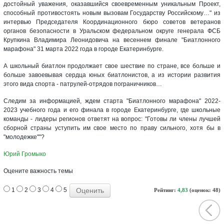
достойный уважения, оказавшийся своевременным уникальным Проект,
способный противостоять новым вызовам Государству Российскому…" из
интервью Председателя Координационного бюро советов ветеранов
органов безопасности в Уральском федеральном округе генерала ФСБ
Крупкина Владимира Леонидовича на весеннем финале "Биатлонного
марафона" 31 марта 2022 года в городе Екатеринбурге.
А школьный биатлон продолжает свое шествие по стране, все больше и
больше завоевывая сердца юных биатлонистов, а из истории развития
этого вида спорта - патрулей-отрядов пограничников…
Следим за информацией, ждем старта "Биатлонного марафона" 2022-
2023 учебного года и его финала в городе Екатеринбурге, где школьные
команды - лидеры регионов ответят на вопрос: "Готовы ли члены лучшей
сборной страны уступить им свое место по праву сильного, хотя бы в
"молодежке""?
Юрий Громыко
Оцените важность темы
1
2
3
4
5
Рейтинг:
4,83
(оценок: 48)