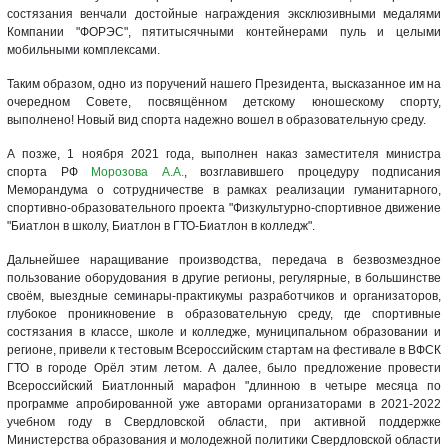
состязания венчали достойные награждения эксклюзивными медалями
Компании "ФОРЭС", пятитысячными контейнерами пуль и целыми
мобильными комплексами.
Таким образом, одно из поручений нашего Президента, высказанное им на
очередном Совете, посвящённом детскому юношескому спорту,
выполнено! Новый вид спорта надежно вошел в образовательную среду.
А позже, 1 ноября 2021 года, выполнен наказ заместителя министра
спорта РФ
Морозова А.А.
, возглавившего процедуру подписания
Меморандума о сотрудничестве в рамках реализации гуманитарного,
спортивно-образовательного проекта "Физкультурно-спортивное движение
"Биатлон в школу, Биатлон в ГТО-Биатлон в колледж".
Дальнейшее наращивание производства, передача в безвозмездное
пользование оборудования в другие регионы, регулярные, в большинстве
своём, выездные семинары-практикумы разработчиков и организаторов,
глубокое проникновение в образовательную среду, где спортивные
состязания в классе, школе и колледже, муниципальном образовании и
регионе, привели к тестовым Всероссийским стартам на фестивале в ВФСК
ГТО в городе Орёл этим летом. А далее, было предложение провести
Всероссийский Биатлонный марафон "длинною в четыре месяца по
программе апробированной уже авторами организаторами в 2021-2022
учебном году в Свердловской области, при активной поддержке
Министерства образования и молодежной политики Свердловской области