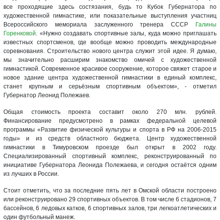
все проходящие здесь состязания, будь то Кубок Губернатора по
художественной гимнастике, или показательные выступления участниц
Всероссийского мемориала заслуженного тренера СССР
Галины
Горенковой
. «Нужно создавать спортивные залы, куда можно приглашать
известных спортсменов, где вообще можно проводить международные
соревнования. Строительство нового центра служит этой идее. Я думаю,
мы значительно расширим знакомство омичей с художественной
гимнастикой. Современное красивое сооружение, которое свяжет старое и
новое здание центра художественной гимнастики в единый комплекс,
станет крупным и серьёзным спортивным объектом», - отметил
Губернатор Леонид Полежаев.
Общая стоимость проекта составит около 270 млн. рублей.
Финансирование предусмотрено в рамках федеральной целевой
программы «Развитие физической культуры и спорта в РФ на 2006-2015
годы» и из средств областного бюджета. Центр художественной
гимнастики в Тимуровском проезде был открыт в 2002 году.
Специализированный спортивный комплекс, реконструированный по
инициативе Губернатора Леонида Полежаева, и сегодня остаётся одним
из лучших в России.
Стоит отметить, что за последние пять лет в Омской области построено
или реконструировано 29 спортивных объектов. В том числе 6 стадионов, 7
бассейнов, 6 ледовых катков, 6 спортивных залов, три легкоатлетических и
один футбольный манеж.