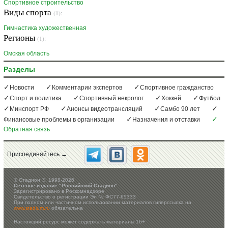
Спортивное строительство
Виды спорта
(1):
Гимнастика художественная
Регионы
(1):
Омская область
Разделы
Новости
Комментарии экспертов
Спортивное гражданство
Спорт и политика
Спортивный некролог
Хоккей
Футбол
Минспорт РФ
Анонсы видеотрансляций
Самбо 90 лет
Финансовые проблемы в организации
Назначения и отставки
Обратная связь
Присоединяйтесь →
©
Стадион ®, 1998-2026
Сетевое издание "Российский Стадион"
Зарегистрировано в Роскомнадзоре
Свидетельство о регистрации Эл № ФС77-65333
При полном или частичном использовании материалов гиперссылка на
www.stadium.ru
обязательна
Настоящий ресурс может содержать материалы 16+