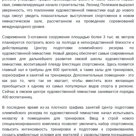
свая, символизирующая начало строительства. Леонид Полежаев выразил
уверенность, что поклонники художественной гимнастики ещё до нового
года смогут увидеть показательные выступления спортсменок в новом
гимнастическом зале, рассчитанном на проведение соревнований
международного уровня.
Современное 3-хэтажное сооружение площадью более 3 тыс. кв. метров
планируется построить всего за полгода в непосредственной близости к
действующему Центру подготовки олимпийского резерва по
художественной гимнастике. Новый дворец обеспечит самые современные
условия для дальнейшего развития омской школы художественной
гимнастики, воспитавшей плеяду блестящих спортсменок. Здесь появится
главный зал и трибуны для 600 зрителей, а также залы для тренировок,
хореографии и занятий на тренажерах. Дополнительные помещения - это
как раз то, чего так не хватает, чтобы вместить всех желающих
приобщиться к одному из самых популярных видов спорта в регионе.
Сейчас в омском центре художественной гимнастики занимается порядка
400 воспитанниц.
В последнее время из-за плотного графика занятий Центр подготовки
олимпийского резерва по художественной гимнастике начал испытывать
нехватку в помещениях для тренировок. Ввод в строй нового
специализированного комплекса позволит увеличить набор спортсменов,
повысить интенсивность тренировок и подготовки к соревнованиям,
создать комфортные условия для зрителей, с удовольствием посещающих