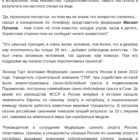
в воскресенье, пока неизвестны. Предположительно, смерть наступила в
результате несчастного случая на воде.
"Да, произошло несчастье, но пока мы не знаем, что конкретно случилось, -
сказал в понедельник по телефону представитель федерации
Михаил
Потапов
. - Нам стало об этом известно сегодня утром, часов в десять.
Хорватская сторона пока не сообщает ничего конкретного".
"Это ужасная трагедия, и очень жалко человека, тем более, что в декабре
ему исполнилось бы только 39 лет, - добавил собеседник агентства. - Он
был очень активным человеком, так здорово нам помогал. При его
поддержке мы начали столько перспективных проектов".
Леонид Гарт возглавил Федерацию санного спорта России в июне 2010
года. Учредитель строительной компании "ГРМ", при содействии которой
была реконструирована санно-бобслейная трасса в подмосковном
Парамоново, построена олимпийская санно-бобслейная трасса в Сочи. За
время его руководства ФССР в России впервые в истории прошли
чемпионаты Европы по санному спорту и натурбану, в национальную
команду пришли работать известные мировые специалисты. В прошлом
сезоне российские саночники показали лучший результат за 20 с лишним
лет, завоевав на чемпионате мира три серебряные медали.
"Руководители и сотрудники Федерации санного спорта России,
спортсмены, тренеры и специалисты сборных России по санному спорту и
натурбану выражают искренние соболезнования супруге, родным и