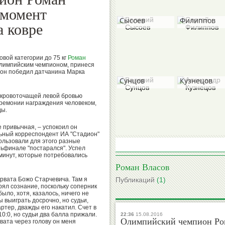
Валерий
Сергей
 момент
Сысоев
Филиппов
а ковре
овой категории до 75 кг
Роман
олимпийским чемпионом, принеся
Валерий
Александр
 он победил датчанина Марка
Сунцов
Кузнецов
 кровоточащей левой бровью
еремонии награждения человеком,
ды.
Борис
е привычная, – успокоил он
Михаил
Гришин
льный корреспондент ИА "Стадион"
Степанов
ользовали для этого разные
тьфинале "постарался". Успел
 минут, которые потребовались
Роман Власов
рвата Божо Старчевича. Там я
Публикаций
(1)
рял сознание, поскольку соперник
Вячеслав
Виктор
было, хотя, казалось, ничего не
Колосков
Коноплев
ы выиграть досрочно, но судьи,
артер, дважды его накатил. Счет в
10:0, но судьи два балла прижали.
22:36
15.08.2016
Олимпийский чемпион Ром
хвата через голову он меня