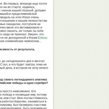
Иванов
Сайтиев
ня. Во-первых, впереди еще почти
х на их старте, надеюсь,
 членов нашей сборной, добавит
жившейся предолимпийской
медаль на этих Играх очень
о отношению к нашим легкоатлетам
вых скандалах, поступили не
Лично меня это мотивировало и
Александр
Николай
жно сказать, не только за себя.
Карелин
Попов
о сюда не приехал. Уверен. что
ется не допущенной к Играм
Елены
ная олимпийская чемпионка...
исимость от результата,
Денис
Валентина
Аблязин
: до сегодняшнего дня я мечтал
Родионенко
тал, а что будет завтра, пока не
вый день, в котором не хочу ничего
рд своего легендарного земляка
импийские победы и одно серебро?
Вячеслав
Ксения
Фетисов
Семенова
а просто невозможно. Его
 победу я посвящаю ему, потому
ем, кем стал. Мне посчастливилось
ым работал Карелин, заниматься в
енировку, был безмерно счастлив
 Александровича, быть похожим на