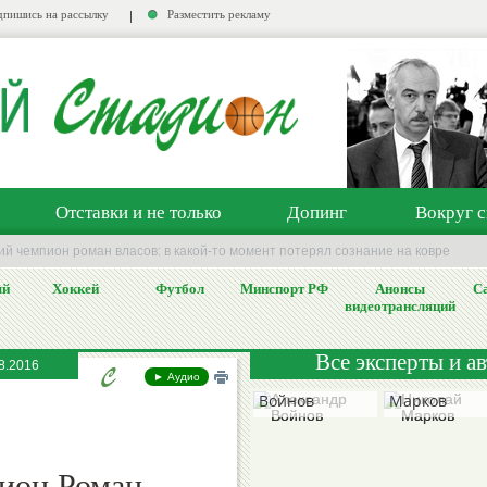
пишись на рассылку
Разместить рекламу
Отставки и не только
Допинг
Вокруг с
й чемпион роман власов: в какой-то момент потерял сознание на ковре
ый
Хоккей
Футбол
Минспорт РФ
Анонсы
Са
видеотрансляций
Все эксперты и а
8.2016
Александр
Николай
► Аудио
Войнов
Марков
ион Роман