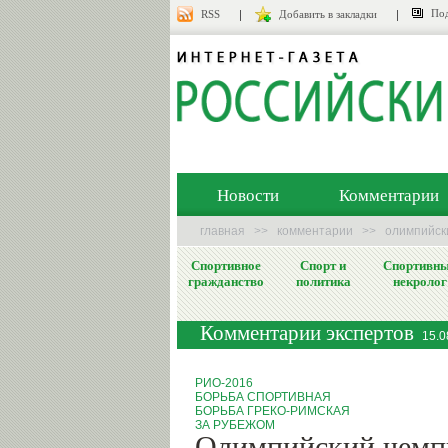
Под
RSS
Добавить в закладки
Новости
Комментарии
главная
>>
комментарии
>>
олимпийски
Спортивное
Спорт и
Спортивн
гражданство
политика
некролог
Комментарии экспертов
15.0
РИО-2016
БОРЬБА СПОРТИВНАЯ
БОРЬБА ГРЕКО-РИМСКАЯ
ЗА РУБЕЖОМ
Олимпийский чемп