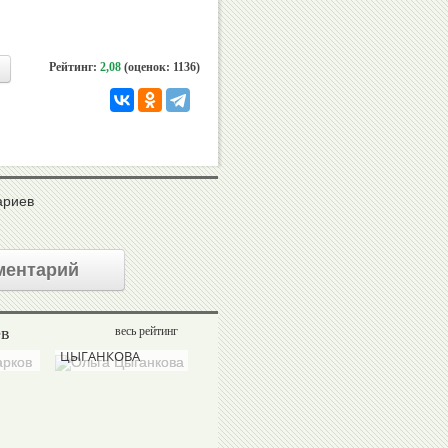
Виталий
Анатолий
Рейтинг:
2,08
(оценок: 1136)
Давыдов
Ионов
Омар
Наталья
Муртузалиев
Ярыгина
ариев
ментарий
Валерий
Эльмира
Резанцев
Мирзоева
ев
весь рейтинг
Ольга
Валерий
Татьяна
ЦЫГАНКОВА
СЫСОЕВ
ПОЛУХИНА
Эцио
Дмитрий
Гамба
Билозерчев