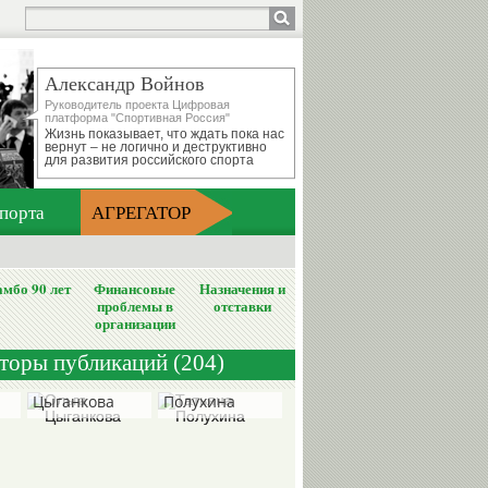
Александр Войнов
Руководитель проекта Цифровая
платформа "Спортивная Россия"
Жизнь показывает, что ждать пока нас
вернут – не логично и деструктивно
для развития российского спорта
порта
АГРЕГАТОР
мбо 90 лет
Финансовые
Назначения и
проблемы в
отставки
организации
вторы публикаций (204)
Ольга
Татьяна
Цыганкова
Полухина