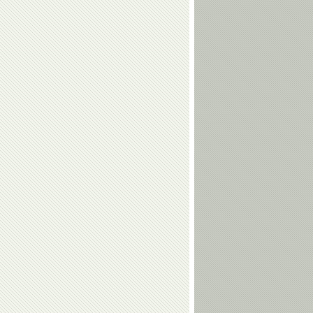
Елена
Виктор
Чайковская
Кудрявцев
Владимир
Геннадий
Воронков
Карпоносов
Алина
Андрей
Загитова
Максимов
Ангелина
Виктория
Мельникова
Комова