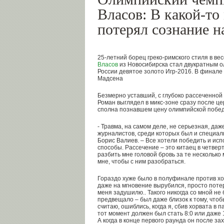
Власов: В какой-то
потерял сознание н
25-летний борец греко-римского стиля в вес
Власов
из Новосибирска стал двукратным 
России девятое золото Игр-2016. В финале
Мадсена
Безмерно уставший, с глубоко рассеченной
Роман выглядел в микс-зоне сразу после ц
сполна познавшем цену олимпийской побе
- Травма, на самом деле, не серьезная, даж
журналистов, среди которых был и специа
Борис Валиев. – Все хотели победить и исп
способы. Рассечение – это китаец в четвер
разбить мне головой бровь за те несколько
мне, чтобы с ним разобраться.
Гораздо хуже было в полуфинале против хо
даже на мгновение вырубился, просто поте
меня задушилю.. Такого никогда со мной не 
предвещало – был даже близок к тому, чтоб
считаю, ошиблись, когда я, сбив хорвата в п
тот момент должен был стать 8:0 или даже 
А когда в конце первого раунда он после за