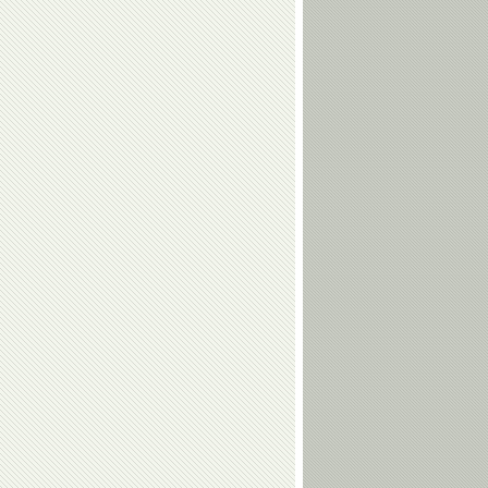
Сергей
Дмитрий
Ворожун
Крикорьянц
Александр
Сергей
Ухов
Елисеев
Ольга
Николай
Капранова
Горелов
Юрий
Гоги