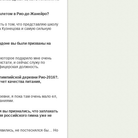
Александр
Валентин
вылетом в Рио-де-Жанейро?
Москаленко
Писеев
ать о том, что представляю школу
 Кузнецова и самую сильную
ндоне вы были призваны на
Олег
Валерий
Емельянов
Муратов
 которое подарило мне очень
кстати, и сейчас служу по
офицерская должность.
олимпийской деревни Рио-2016?.
Иван
чет качества питания,
Александр
Утробин
Коган
ревни, я пока там очень мало ел,
ваниями.
 вы признались, что заплакать
я российского гимна уже не
Александр
Никита
Горшков
Нагорный
оявились, не постеснялся бы… Но