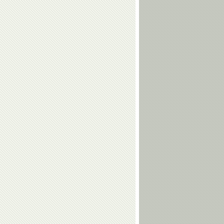
Шахмурадов
Когуашвили
Тамерлан
Наталья
Башаев
Кузютина
Валерий
Евгений
Алфосов
Гребенкин
Алексей
Ирина
Дудченко
Караваева