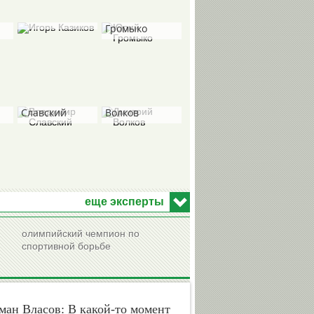
Игорь
Юрий
Казиков
Громыко
Владимир
Дмитрий
Славский
Волков
Виктор
Александр
Хоточкин
Любимов
еще эксперты
олимпийский чемпион по
спортивной борьбе
Николай
Николай
Долгополов
Быканов
ан Власов: В какой-то момент