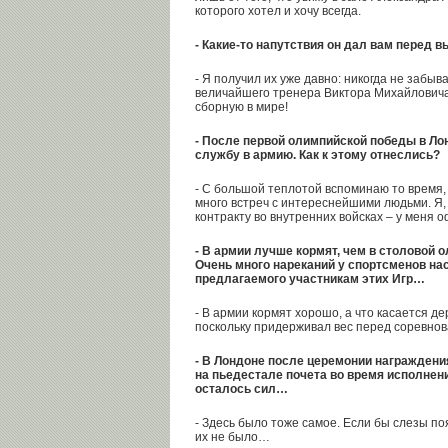
которого хотел и хочу всегда.
- Какие-то напутствия он дал вам перед 
- Я получил их уже давно: никогда не забыв
величайшего тренера Виктора Михайловича
сборную в мире!
- После первой олимпийской победы в Ло
службу в армию. Как к этому отнеслись?
- С большой теплотой вспоминаю то время,
много встреч с интереснейшими людьми. Я, 
контракту во внутренних войсках – у меня 
- В армии лучше кормят, чем в столовой 
Очень много нареканий у спортсменов нас
предлагаемого участникам этих Игр…
- В армии кормят хорошо, а что касается де
поскольку придерживал вес перед соревно
- В Лондоне после церемонии награждения
на пьедестале почета во время исполнени
осталось сил…
- Здесь было тоже самое. Если бы слезы п
их не было…