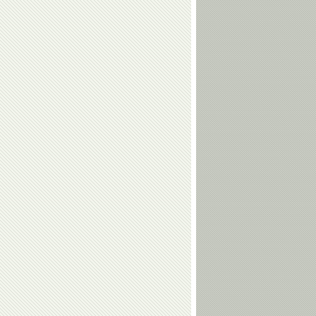
Анжела
Владимир
Фоменко
Юрзинов-
старший
Сергей
Дзамболат
Соловейчик
Тедеев
Алексей
Николай
Свирин
Макаров
Сергей
Игорь
Юрий
ФИЛИППОВ
КАЗИКОВ
ГРОМЫКО
Алексей
Людмила
Козин
Марунова