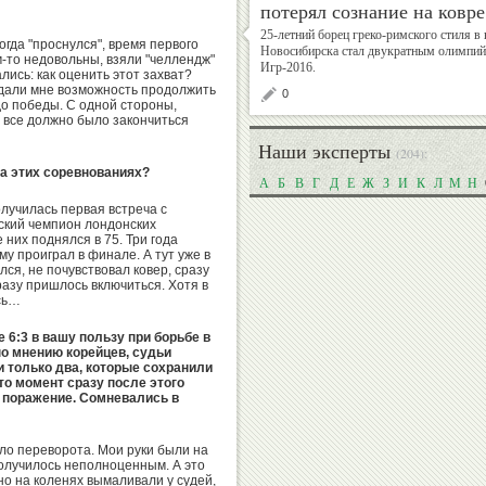
…
потерял сознание на ковре
25-летний борец греко-римского стиля в 
когда "проснулся", время первого
Новосибирска стал двукратным олимпий
Валерий
Михаил
-то недовольны, взяли "челлендж"
Игр-2016.
лись: как оценить этот захват?
Штейнбах
Шлаен
 дали мне возможность продолжить
0
до победы. С одной стороны,
, все должно было закончиться
Наши эксперты
(204):
на этих соревнованиях?
А
Б
В
Г
Д
Е
Ж
З
И
К
Л
М
Н
Рудольф
Алексей
Незвецкий
Власенко
олучилась первая встреча с
ский чемпион лондонских
е них поднялся в 75. Три года
у проиграл в финале. А тут уже в
ся, не почувствовал ковер, сразу
разу пришлось включиться. Хотя в
ись…
Дмитрий
Екатерина
Дубровский
Киселева
е 6:3 в вашу пользу при борьбе в
по мнению корейцев, судьи
и только два, которые сохранили
то момент сразу после этого
е поражение. Сомневались в
Георгий
Владимир
ыло переворота. Мои руки были на
получилось неполноценным. А это
Брюсов
Гескин
но на коленях вымаливали у судей,