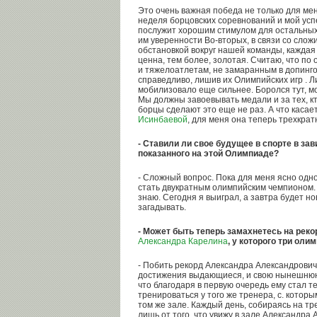
Это очень важная победа не только для ме
неделя борцовских соревнований и мой успе
послужит хорошим стимулом для остальных
им уверенности Во-вторых, в связи со сло
обстановкой вокруг нашей команды, каждая 
ценна, тем более, золотая. Считаю, что п
и тяжелоатлетам, не замаранным в допинго
справедливо, лишив их Олимпийских игр . 
мобилизовало еще сильнее. Боролся тут, мо
Мы должны завоевывать медали и за тех, кт
борцы сделают это еще не раз. А что каса
Исинбаевой
, для меня она теперь трехкрат
- Ставили ли свое будущее в спорте в зав
показанного на этой Олимпиаде?
- Сложный вопрос. Пока для меня ясно одно
стать двукратным олимпийским чемпионом. С
знаю. Сегодня я выиграл, а завтра будет но
загадывать.
- Может быть теперь замахнетесь на реко
Александра Карелина
, у которого три ол
- Побить рекорд Александра Александрович
достижения выдающиеся, и свою нынешнюю
что благодаря в первую очередь ему стал т
тренироваться у того же тренера, с. котор
том же зале. Каждый день, собираясь на тр
лишь от того, что увижу в зале Александра