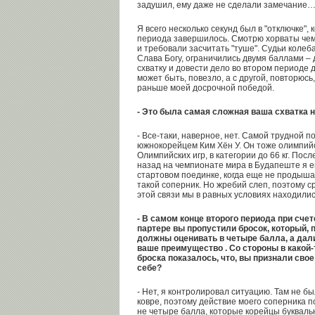
задушил, ему даже не сделали замечание
Я всего несколько секунд был в "отключке", 
периода завершилось. Смотрю хорваты чем
и требовали засчитать "туше". Судьи колеба
Слава Богу, ограничились двумя баллами –
схватку и довести дело во втором периоде 
может быть, повезло, а с другой, повторюсь
раньше моей досрочной победой.
- Это была самая сложная ваша схватка 
- Все-таки, наверное, нет. Самой трудной п
южнокорейцем Ким Хён У. Он тоже олимпий
Олимпийских игр, в категории до 66 кг. Посл
назад на чемпионате мира в Будапеште я ем
стартовом поединке, когда еще не продышал
такой соперник. Но жребий слеп, поэтому с
этой связи мы в равных условиях находил
- В самом конце второго периода при счет
партере вы пропустили бросок, который, 
должны оценивать в четыре балла, а дал
ваше преимущество . Со стороны в какой-
броска показалось, что, вы признали сво
себе?
- Нет, я контролировал ситуацию. Там не б
ковре, поэтому действие моего соперника 
не четыре балла, которые корейцы букваль