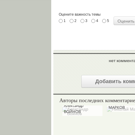
Оцените важность темы
1
2
3
4
5
нет коммент
Добавить ком
Авторы последних комментари
Николай
Александр
МАРКОВ
ВОЙНОВ