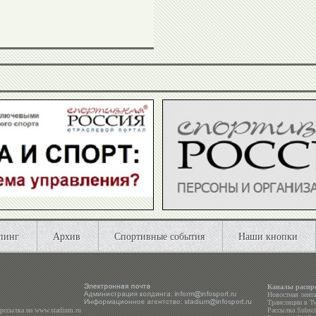
Ирина
Татьяна
Кравчук
Голдобина
Алла
Владимир
Шишкина
Тимошинин
Людмила
Галина
пинг
Архив
Спортивные события
Наши кнопки
Титова
Шиповалова
Каналы распр
Новостная лент
Трансляции в
Tw
ерссылка на
www.stadium.ru
Рассылка Subscri