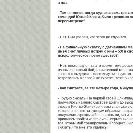
а два.
- Тем не менее, когда судьи рассматривал
командой Южной Кореи, было тревожно от
пересмотрено?
- Нет. Был уверен, что этого не случится.
- На финальную схватку с датчанином М
имея счет личных встреч с ним – 5:0 в св
психологическое преимущество?
- Нет, поскольку он за это время тоже доск
очень серьезный бой, заставивший меня м
знаю, как выдержал, поскольку очень устал. 
встретились в первой же схватке, тоже бы
- Как считаете, за эти четыре года, минув
- Трудно сказать. На первой своей Олимпи
получилось намного быстрее дойти до высш
здесь в Рио-де-Жанейро я выступал уже в с
которого соответствующим образом настра
получились чрезвычайно сложными, как и ве
пришлось пройти через очень серьезные и
все, чтобы мой тренировочный процесс был
сказать, что мне это удалось!