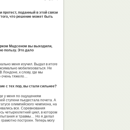
и протест, поданный в этой связи
того, что решение может быть
Игорь
Сергей
Горин
Алексеев
арком Мадсеном вы выходили,
ою пользу. Это дало
Анатолий
Александр
онально меня изучил. Выдал в итоге
Царик
Душанин
аксимально мобилизоваться. Не
В Лондоне, к слову, где мы
ло очень тяжело…
шие с тех пор, вы стали сильнее?
Хасанби
Николай
Таов
аде у меня по ощущениям
Спинев
ей ступени пьедестала почета. А
татусе олимпийского чемпиона, на
ивались все. Соревнования
сь четырехлетний цикл, в котором
спытания и травмы… Но я делал
 грамотно построен. Теперь могу
Вадим
Бувайсар