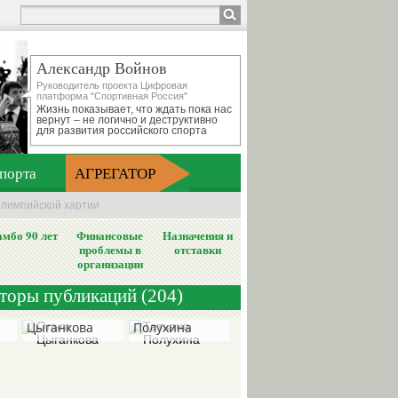
Александр Войнов
Руководитель проекта Цифровая
платформа "Спортивная Россия"
Жизнь показывает, что ждать пока нас
вернут – не логично и деструктивно
для развития российского спорта
порта
АГРЕГАТОР
олимпийской хартии
мбо 90 лет
Финансовые
Назначения и
проблемы в
отставки
организации
вторы публикаций (204)
Ольга
Татьяна
Цыганкова
Полухина