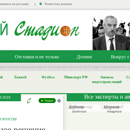
пишись на рассылку
Разместить рекламу
Отставки и не только
Допинг
Вокруг с
карательное решение мок по участию россии в ои-2020 будет противоречить 
ый
Хоккей
Футбол
Минспорт РФ
Анонсы
Са
видеотрансляций
Все эксперты и а
9.2019
Александр
Николай
► Аудио
Войнов
Марков
М ФЛАГОМ
ьное решение