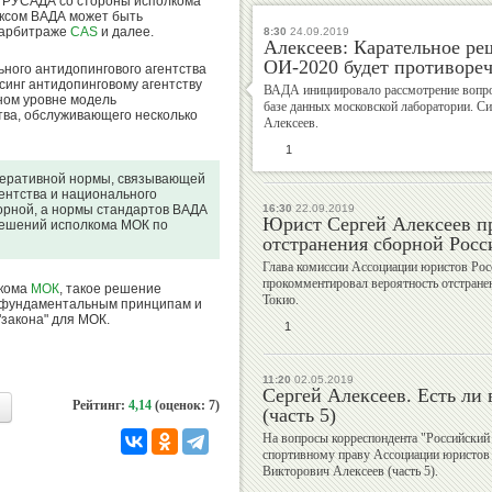
о РУСАДА со стороны исполкома
ексом ВАДА может быть
 арбитраже
CAS
и далее.
8:30
24.09.2019
Алексеев: Карательное р
Валерий
Михаил
ОИ-2020 будет противоре
ного антидопингового агентства
Штейнбах
Шлаен
синг антидопинговому агентству
ВАДА инициировало рассмотрение вопро
ном уровне модель
базе данных московской лаборатории. С
тва, обслуживающего несколько
Алексеев.
1
мперативной нормы, связывающей
Рудольф
Алексей
ентства и национального
Незвецкий
Власенко
орной, а нормы стандартов ВАДА
16:30
22.09.2019
Юрист Сергей Алексеев п
решений исполкома МОК по
отстранения сборной Росс
Глава комиссии Ассоциации юристов Рос
прокомментировал вероятность отстране
лкома
МОК
, такое решение
Токио.
м фундаментальным принципам и
Дмитрий
Екатерина
"закона" для МОК.
1
Дубровский
Киселева
11:20
02.05.2019
Сергей Алексеев. Есть ли
Рейтинг:
4,14
(оценок: 7)
(часть 5)
На вопросы корреспондента "Российский 
Георгий
Владимир
спортивному праву Ассоциации юристов 
Викторович Алексеев (часть 5).
Брюсов
Гескин