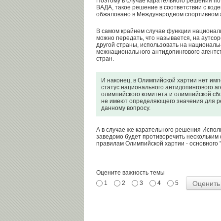
Поэтому в случае карательного решения п
ВАДА, такое решение в соответствии с код
обжаловано в Международном спортивном
В самом крайнем случае функции националь
можно передать, что называется, на аутсор
другой страны, использовать на националь
межнационального антидопингового агентс
стран.
И наконец, в Олимпийской хартии нет и
статус национального антидопингового аг
олимпийского комитета и олимпийской сб
не имеют определяющего значения для 
данному вопросу.
А в случае же карательного решения Испо
заведомо будет противоречить нескольки
правилам Олимпийской хартии - основного 
Оцените важность темы
1
2
3
4
5