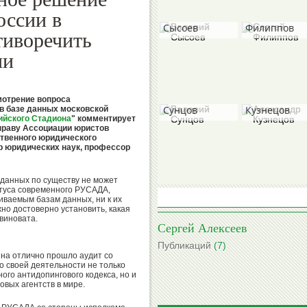
Валерий
Сергей
оссии в
Сысоев
Филиппов
тиворечить
ии
Валерий
Александр
отрение вопроса
Сунцов
Кузнецов
 в базе данных московской
ийского Стадиона
" комментирует
праву Ассоциации юристов
ственного юридического
ор юридических наук, профессор
Борис
Михаил
 данных по существу не может
Гришин
туса современного РУСАДА,
Степанов
иваемым базам данных, ни к их
но достоверно установить, какая
виновата.
Сергей Алексеев
Публикаций
(7)
на отлично прошло аудит со
Вячеслав
Виктор
 своей деятельности не только
Колосков
Коноплев
го антидопингового кодекса, но и
вых агентств в мире.