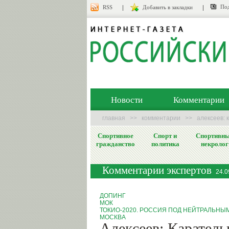
Под
RSS
Добавить в закладки
Новости
Комментарии
главная
>>
комментарии
>>
алексеев: 
Спортивное
Спорт и
Спортивн
гражданство
политика
некролог
Комментарии экспертов
24.0
ДОПИНГ
МОК
ТОКИО-2020. РОССИЯ ПОД НЕЙТРАЛЬНЫ
МОСКВА
Алексеев: Карател