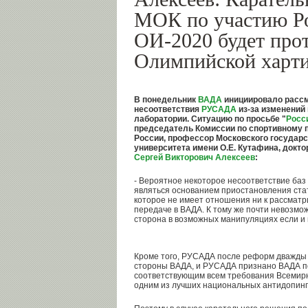
МОК по участию Р
ОИ-2020 будет про
Олимпийской харт
В понедельник
ВАДА
инициировало рассм
несоответствия
РУСАДА
из-за изменений
лаборатории. Ситуацию по просьбе "
Росс
председатель Комиссии по спортивному 
России, профессор Московского государ
университета имени О.Е. Кутафина, докт
Сергей Викторович Алексеев
:
- Вероятное некоторое несоответствие баз
являться основанием приостановления ста
которое не имеет отношения ни к рассматр
передаче в ВАДА. К тому же почти невозмож
сторона в возможных манипуляциях если и 
Кроме того, РУСАДА после реформ дважды 
стороны ВАДА, и РУСАДА признано ВАДА по
соответствующим всем требования Всемирно
одним из лучших национальных антидопинго