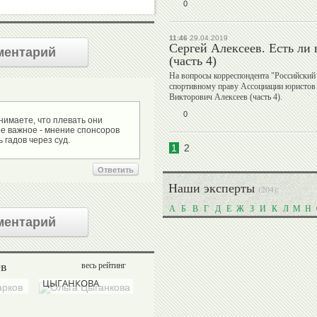
0
11:46
29.04.2019
Сергей Алексеев. Есть ли
Игорь
ментарий
Сергей
(часть 4)
Горин
Алексеев
На вопросы корреспондента "Российский 
спортивному праву Ассоциации юристов 
Викторович Алексеев (часть 4).
0
нимаете, что плевать они
е важное - мнение спонсоров
Анатолий
Александр
1
2
Царик
Душанин
Ответить
Наши эксперты
(204):
А
Б
В
Г
Д
Е
Ж
З
И
К
Л
М
Н
Хасанби
ментарий
Николай
Таов
Спинев
ев
весь рейтинг
Ольга
Валерий
Татьяна
ЦЫГАНКОВА
СЫСОЕВ
ПОЛУХИНА
Вадим
Бувайсар