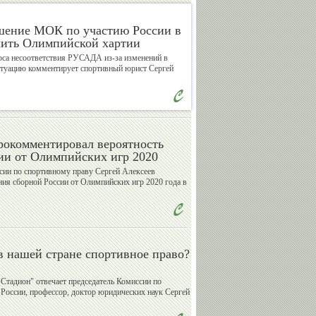
ешение МОК по участию России в
Валерий
Владимир
чить Олимпийской хартии
Сычев
Спичков
са несоответствия РУСАДА из-за изменений в
итуацию комментирует спортивный юрист Сергей
Александр
Александр
Бармин
Катушев
рокомментировал вероятность
ии от Олимпийских игр 2020
сии по спортивному праву Сергей Алексеев
ния сборной России от Олимпийских игр 2020 года в
Андрей
Василий
Кислов
Сенаторов
 в нашей стране спортивное право?
Стадион" отвечает председатель Комиссии по
Михаил
Евгений
России, профессор, доктор юридических наук Сергей
Мамиашвили
Малков