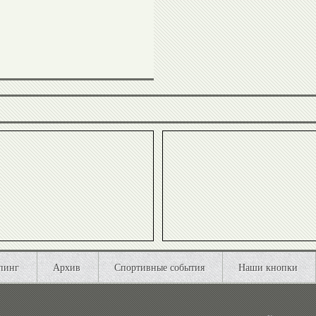
Иванов
Сайтиев
Александр
Николай
Карелин
Попов
Денис
Валентина
Аблязин
Родионенко
Вячеслав
Ксения
Фетисов
Семенова
пинг
Архив
Спортивные события
Наши кнопки