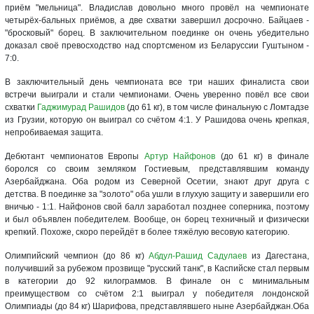
приём "мельница". Владислав довольно много провёл на чемпионате
четырёх-бальных приёмов, а две схватки завершил досрочно. Байцаев -
"бросковый" борец. В заключительном поединке он очень убедительно
доказал своё превосходство над спортсменом из Беларуссии Гуштыном -
7:0.
В заключительный день чемпионата все три наших финалиста свои
встречи выиграли и стали чемпионами. Очень уверенно повёл все свои
схватки
Гаджимурад Рашидов
(до 61 кг), в том числе финальную с Ломтадзе
из Грузии, которую он выиграл со счётом 4:1. У Рашидова очень крепкая,
непробиваемая защита.
Дебютант чемпионатов Европы
Артур Найфонов
(до 61 кг) в финале
боролся со своим земляком Гостиевым, представлявшим команду
Азербайджана. Оба родом из Северной Осетии, знают друг друга с
детства. В поединке за "золото" оба ушли в глухую защиту и завершили его
вничью - 1:1. Найфонов свой балл заработал позднее соперника, поэтому
и был объявлен победителем. Вообще, он борец техничный и физически
крепкий. Похоже, скоро перейдёт в более тяжёлую весовую категорию.
Олимпийский чемпион (до 86 кг)
Абдул-Рашид Садулаев
из Дагестана,
получивший за рубежом прозвище "русский танк", в Каспийске стал первым
в категории до 92 килограммов. В финале он с минимальным
преимуществом со счётом 2:1 выиграл у победителя лондонской
Олимпиады (до 84 кг) Шарифова, представлявшего ныне Азербайджан.Оба