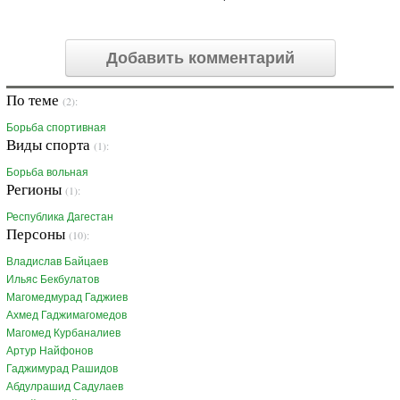
Добавить комментарий
По теме
(2):
Борьба спортивная
Виды спорта
(1):
Борьба вольная
Регионы
(1):
Республика Дагестан
Персоны
(10):
Владислав Байцаев
Ильяс Бекбулатов
Магомедмурад Гаджиев
Ахмед Гаджимагомедов
Магомед Курбаналиев
Артур Найфонов
Гаджимурад Рашидов
Абдулрашид Садулаев