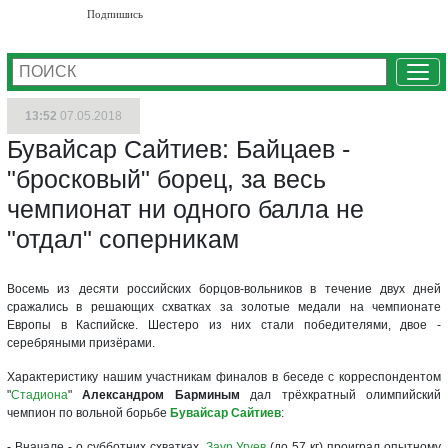
Подпишись
Ме
13:52
07.05.2018
Бувайсар Сайтиев: Байцаев -
"бросковый" борец, за весь
чемпионат ни одного балла не
"отдал" соперникам
Восемь из десяти российских борцов-вольников в течение двух дней
сражались в решающих схватках за золотые медали на чемпионате
Европы в Каспийске. Шестеро из них стали победителями, двое -
серебряными призёрами.
Характеристику нашим участникам финалов в беседе с корреспондентом
"
Стадиона
"
Александром Барминым
дал трёхкратный олимпийский
чемпион по вольной борьбе
Бувайсар Сайтиев
:
- Вначале - о субботних схватках.
Заур Угуев
(до 57 кг) проиграл опытному