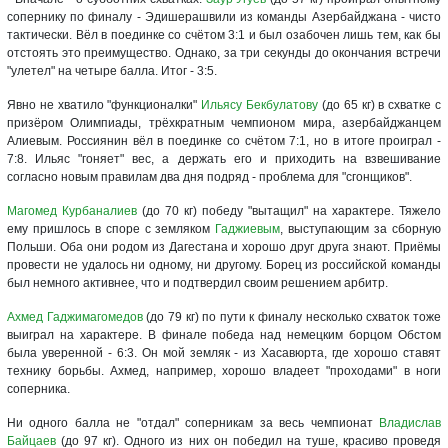
сопернику по финалу - Эдишерашвили из команды Азербайджана - чисто
тактически. Вёл в поединке со счётом 3:1 и был озабочен лишь тем, как бы
отстоять это преимущество. Однако, за три секунды до окончания встречи
"улетел" на четыре балла. Итог - 3:5.
Явно не хватило "функционалки"
Ильясу Бекбулатову
(до 65 кг) в схватке с
призёром Олимпиады, трёхкратным чемпионом мира, азербайджанцем
Алиевым. Россиянин вёл в поединке со счётом 7:1, но в итоге проиграл -
7:8. Ильяс "гоняет" вес, а держать его и приходить на взвешивание
согласно новым правилам два дня подряд - проблема для "сгонщиков".
Магомед Курбаналиев
(до 70 кг) победу "вытащил" на характере. Тяжело
ему пришлось в споре с земляком
Гаджиевым
, выступающим за сборную
Польши. Оба они родом из Дагестана и хорошо друг друга знают. Приёмы
провести не удалось ни одному, ни другому. Борец из российской команды
был немного активнее, что и подтвердил своим решением арбитр.
Ахмед Гаджимагомедов
(до 79 кг) по пути к финалу несколько схваток тоже
выиграл на характере. В финале победа над немецким борцом Обстом
была уверенной - 6:3. Он мой земляк - из Хасавюрта, где хорошо ставят
технику борьбы. Ахмед, например, хорошо владеет "проходами" в ноги
соперника.
Ни одного балла не "отдал" соперникам за весь чемпионат
Владислав
Байцаев
(до 97 кг). Одного из них он победил на туше, красиво проведя