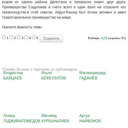
родом из одного района Дагестана и прекрасно знают друг друга.
Преимущество Садулаева в счёте всего в один балл не отразило его
превосходство.в этой схватке. Абдул-Рашид был более активен и имел
территориальное преимущество на ковре.
Оцените важность темы
1
2
3
4
5
Рейтинг:
4,35
(оценок: 65)
Узнать больше о персонах из публикации:
Владислав
Ильяс
Магомедмурад
БАЙЦАЕВ
БЕКБУЛАТОВ
ГАДЖИЕВ
Ахмед
Магомед
Артур
ГАДЖИМАГОМЕДОВ
КУРБАНАЛИЕВ
НАЙФОНОВ