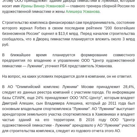
Этому ООО принадлежит здание Дворца гимнастики в Лужниках, который
носит имя
Ирины Винер-Усмановой
— главного тренера сборной России по
художественной гимнастике и жены
Алишера Усманова
.
Строительство комплекса финансировал сам предприниматель, состояние
которого журнал Forbes в своем последнем рейтинге "200 богатейших
бизнесменов России" оценил в $13,4 млрд. Перед началом строительства
сообщалось, что в Дворец гимнастики планируется вложить около 3 млрд
руб.
В ближайшее время планируется формирование совместного
предприятия по владению и управлению ООО "Центр художественной
гимнастики — Лужники", уточнил РБК представитель Усманова.
На вопрос, на каких условиях передается доля в компании, он не ответил.
В АО "Олимпийский комплекс Лужники" Москве принадлежит 28,4%,
следует из данных реестра компаний с участием города. По информации
базы СПАРК, еще 24% принадлежит ООО "АПС-Центр", которым владеет
Дмитрий Алешин, сын Владимира Алешина, который до 2011 года был
основным владельцем спорткомплекса "Лужники". АО "Лужники" выступает
арендатором земельного участка спорткомплекса в Хамовниках и владеет
частью зданий на его территории. В 2016 году ООО "Центр
художественной гимнастики - Лужники" арендовало у АО "Лужники" участок
для строительства комплекса, следует из годового отчета этого АО.