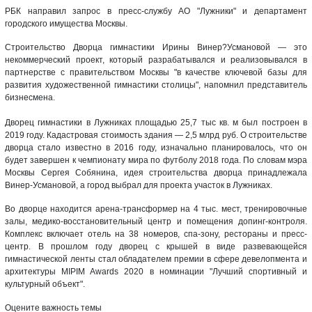
РБК направил запрос в пресс-службу АО "Лужники" и департамент
городского имущества Москвы.
Строительство Дворца гимнастики Ирины Винер?Усмановой — это
некоммерческий проект, который разрабатывался и реализовывался в
партнерстве с правительством Москвы "в качестве ключевой базы для
развития художественной гимнастики столицы", напомнил представитель
бизнесмена.
Дворец гимнастики в Лужниках площадью 25,7 тыс кв. м был построен в
2019 году. Кадастровая стоимость здания — 2,5 млрд руб. О строительстве
дворца стало известно в 2016 году, изначально планировалось, что он
будет завершен к чемпионату мира по футболу 2018 года. По словам мэра
Москвы Сергея Собянина, идея строительства дворца принадлежала
Винер-Усмановой, а город выбрал для проекта участок в Лужниках.
Во дворце находится арена-трансформер на 4 тыс. мест, тренировочные
залы, медико-восстановительный центр и помещения допинг-контроля.
Комплекс включает отель на 38 номеров, спа-зону, рестораны и пресс-
центр. В прошлом году дворец с крышей в виде развевающейся
гимнастической ленты стал обладателем премии в сфере девелопмента и
архитектуры MIPIM Awards 2020 в номинации "Лучший спортивный и
культурный объект".
Оцените важность темы