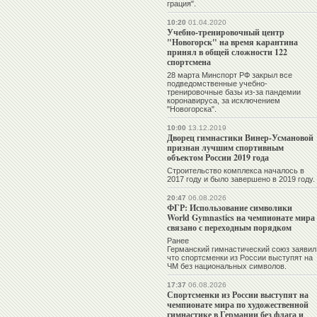
грация".
10:20
01.04.2020
Учебно-тренировочный центр
"Новогорск" на время карантина
принял в общей сложности 122
спортсмена
28 марта Минспорт РФ закрыл все
подведомственные учебно-
тренировочные базы из-за пандемии
коронавируса, за исключением
"Новогорска".
10:00
13.12.2019
Дворец гимнастики Винер-Усмановой
признан лучшим спортивным
объектом России 2019 года
Строительство комплекса началось в
2017 году и было завершено в 2019 году.
20:47
06.08.2026
ФГР: Использование символики
World Gymnastics на чемпионате мира
связано с переходным порядком
Ранее
Германский гимнастический союз заявил
что спортсменки из России выступят на
ЧМ без национальных символов.
17:37
06.08.2026
Спортсменки из России выступят на
чемпионате мира по художественной
гимнастике в Германии без флага и