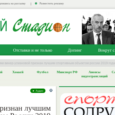
пишись на рассылку
Разместить рекламу
Отставки и не только
Допинг
Вокруг с
ики винер-усмановой признан лучшим спортивным объектом россии 2019 года
ый
Хоккей
Футбол
Минспорт РФ
Анонсы
Са
видеотрансляций
► Аудио
признан лучшим