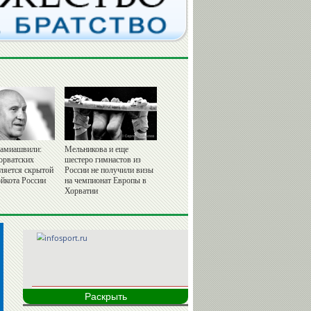
амиашвили:
Мельникова и еще
орватских
шестеро гимнастов из
вляется скрытой
России не получили визы
йкота России
на чемпионат Европы в
Хорватии
Раскрыть