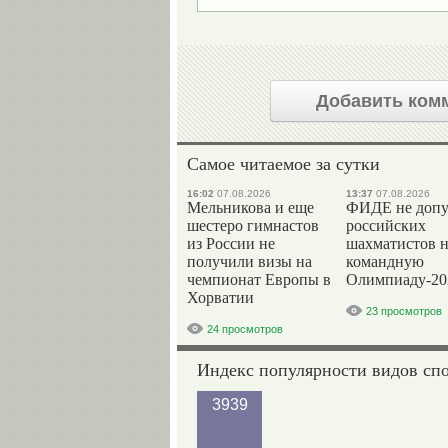
Добавить ком
Самое читаемое за сутки
16:02
07.08.2026
13:37
07.08.2026
Мельникова и еще
ФИДЕ не допу
шестеро гимнастов
российских
из России не
шахматистов 
получили визы на
командную
чемпионат Европы в
Олимпиаду-20
Хорватии
23 просмотров
24 просмотров
Индекс популярности видов сп
3939