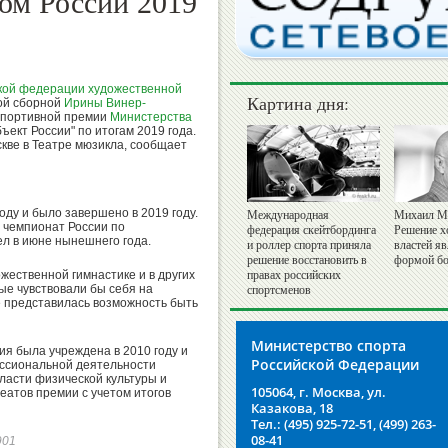
ом России 2019
кой федерации художественной
Картина дня:
ой сборной
Ирины Винер-
спортивной премии
Министерства
ект России" по итогам 2019 года.
кве в Театре мюзикла, сообщает
оду и было завершено в 2019 году.
Международная
Михаил М
 чемпионат России по
федерация скейтбординга
Решение х
л в июне нынешнего года.
и роллер спорта приняла
властей я
решение восстановить в
формой бо
ожественной гимнастике и в других
правах российских
лые чувствовали бы себя на
спортсменов
не представилась возможность быть
Министерство спорта
я была учреждена в 2010 году и
Российской Федерации
ессиональной деятельности
бласти физической культуры и
105064, г. Москва, ул.
еатов премии с учетом итогов
Казакова, 18
Тел.: (495) 925-72-51, (499) 263-
08-41
6901