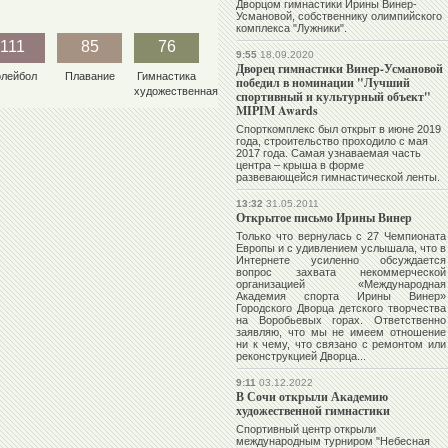
Дворцом гимнастики Ирины Винер-
Усмановой, собственнику олимпийского
комплекса "Лужники".
111
85
76
9:55
18.09.2020
Дворец гимнастики Винер-Усмановой
олейбол
Плавание
Гимнастика
победил в номинации "Лучший
художественная
спортивный и культурный объект"
MIPIM Awards
Спорткомплекс был открыт в июне 2019
года, строительство проходило с мая
2017 года. Самая узнаваемая часть
центра – крыша в форме
развевающейся гимнастической ленты.
13:32
31.05.2011
Открытое письмо Ирины Винер
Только что вернулась с 27 Чемпионата
Европы и с удивлением услышала, что в
Интернете усиленно обсуждается
вопрос захвата некоммерческой
организацией «Международная
Академия спорта
Ирины Винер
»
Городского Дворца детского творчества
на Воробьевых горах. Ответственно
заявляю, что мы не имеем отношение
ни к чему, что связано с ремонтом или
реконструкцией Дворца...
9:11
03.12.2022
В Сочи открыли Академию
художественной гимнастики
Спортивный центр открыли
международным турниром "Небесная