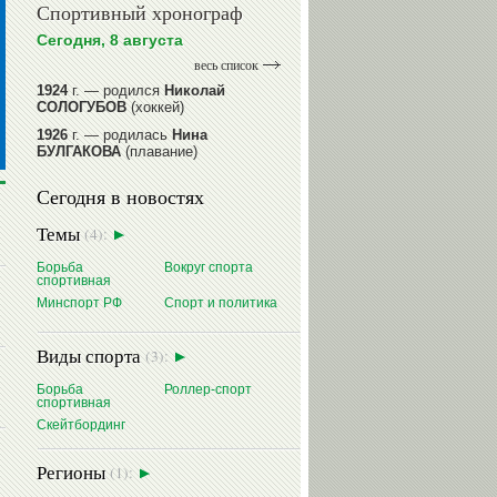
Спортивный хронограф
Сегодня, 8 августа
весь список
1924
г. — родился
Николай
СОЛОГУБОВ
(хоккей)
1926
г. — родилась
Нина
БУЛГАКОВА
(плавание)
1941
г. — родилась
Равиля
Сегодня в новостях
ПРОКОПЕНКО (САЛИМОВА)
(баскетбол)
Темы
(4):
1964
г. — родился
Николай
ЖУРАВСКИЙ
(гребля на байдарках
Борьба
Вокруг спорта
и каноэ)
спортивная
1964
г. — родился
Юрий ХМЫЛЕВ
Минспорт РФ
Спорт и политика
(хоккей)
читать далее
Виды спорта
(3):
Борьба
Роллер-спорт
спортивная
Скейтбординг
Регионы
(1):