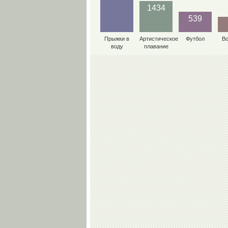
1434
539
Прыжки в
Артистическое
Футбол
В
воду
плавание