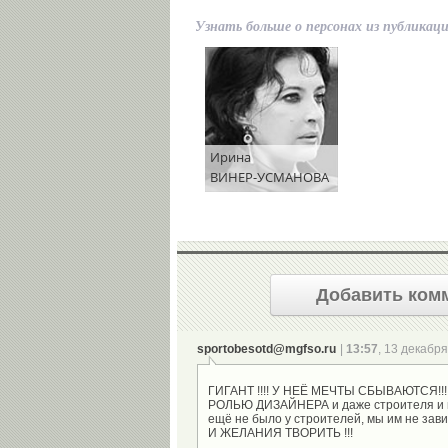
Узнать больше о персонах из публикац
Ирина
ВИНЕР-УСМАНОВА
Добавить ком
sportobesotd@mgfso.ru
|
13:57
, 13 декабря 
ГИГАНТ !!!! У НЕЁ МЕЧТЫ СБЫВАЮТСЯ!
РОЛЬЮ ДИЗАЙНЕРА и даже строителя и п
ещё не было у строителей, мы им не за