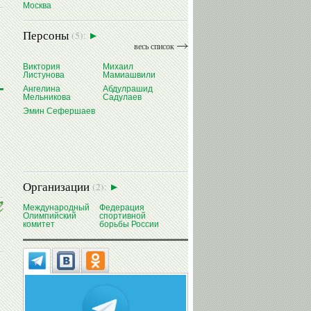
Москва
Персоны
(5):
весь список
Виктория
Михаил
Листунова
Мамиашвили
Ангелина
Абдулрашид
Мельникова
Садулаев
Эмин Сефершаев
Организации
(2):
Международный
Федерация
Олимпийский
спортивной
комитет
борьбы России