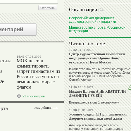
Организации
Ответить
(2):
Всероссийская федерация
художественной гимнастики
Министерство спорта Российской
ментарий
Федерации
Читают по теме
16:32
24.11.2023
Центр художественной гимнастики
15:47
07.08.2026
под руководством Ирины Винер
стила
МОК не стал
открылся в Новой Москве
комментировать
В качестве почетных гостей на открытие
на
запрет гимнасткам из
присутствовали Александр Лебзяк, Дина
России выступать на
и Арина Аверины, Юлия Барсукова и
Сергей Карякин.
26
чемпионате мира с
флагом
12:30
13.10.2021
Михаил Шлаен: А НЕ ХВАТИТ ЛИ
ДРАЗНИТЬ ГУСЕЙ?
21 просмотров
Возвращаясь к опубликованному.
орта
весь рейтинг
18:36
13.01.2021
Усманов создаст СП для управления
Дворцом гимнастики своей жены
Алишер Усманов передаст почти
половину компании, которая владеет