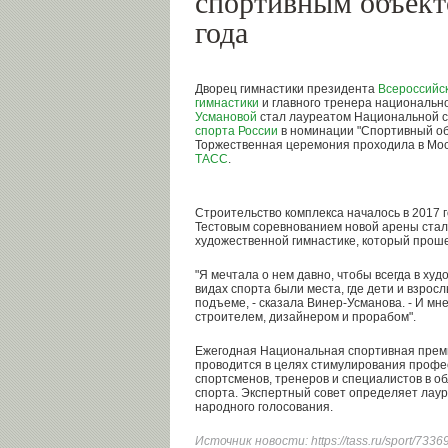
спортивным объект
года
Дворец гимнастики президента
Всероссийс
гимнастики
и главного тренера национальн
Усмановой
стал лауреатом Национальной 
спорта России
в номинации "Спортивный объ
Торжественная церемония проходила в Мос
ТАСС
.
Строительство комплекса началось в 2017 г
Тестовым соревнованием новой арены стал
художественной гимнастике, который проше
"Я мечтала о нем давно, чтобы всегда в худ
видах спорта были места, где дети и взрос
подъеме, - сказала Винер-Усманова. - И м
строителем, дизайнером и прорабом".
Ежегодная Национальная спортивная преми
проводится в целях стимулирования проф
спортсменов, тренеров и специалистов в о
спорта. Экспертный совет определяет лаур
народного голосования.
Источник новости:
https://tass.ru/sport/733