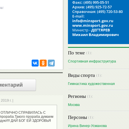
Факс: (495) 995-05-51
Архив: (495) 925-72-57
ии:
Справочная: (495) 720-53-80
E-mail:
info@minsport.gov.ru
www.minsport.gov.ru
Министр -
ДЕГТЯРЕВ
Михаил Владимирович
По теме
(1):
Спортивная инфраструктура
Виды спорта
(1):
Гимнастика художественная
ментарий
Регионы
(1):
2019 г. |
Москва
!! ОТЛИЧНО СПРАВИЛАСЬ С
Персоны
(1):
рораба.Такого прораба думаем
видую!!!! ДАЙ БОГ ЕЙ ЗДОРОВЬЯ
Ирина Винер-Усманова