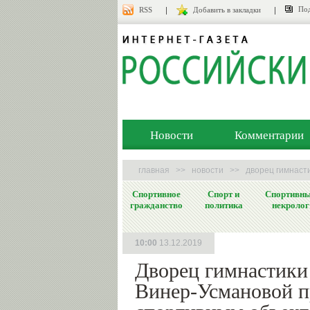
Под
RSS
Добавить в закладки
Новости
Комментарии
главная
>>
новости
>>
дворец гимнаст
Спортивное
Спорт и
Спортивн
гражданство
политика
некролог
10:00
13.12.2019
Дворец гимнастики
Винер-Усмановой 