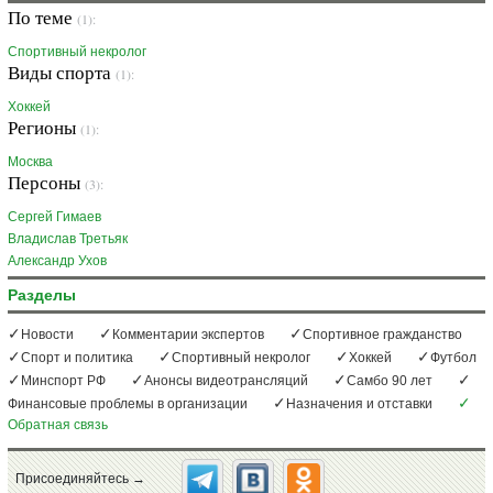
По теме
(1):
Спортивный некролог
Виды спорта
(1):
Хоккей
Регионы
(1):
Москва
Персоны
(3):
Сергей Гимаев
Владислав Третьяк
Александр Ухов
Разделы
Новости
Комментарии экспертов
Спортивное гражданство
Спорт и политика
Спортивный некролог
Хоккей
Футбол
Минспорт РФ
Анонсы видеотрансляций
Самбо 90 лет
Финансовые проблемы в организации
Назначения и отставки
Обратная связь
Присоединяйтесь →