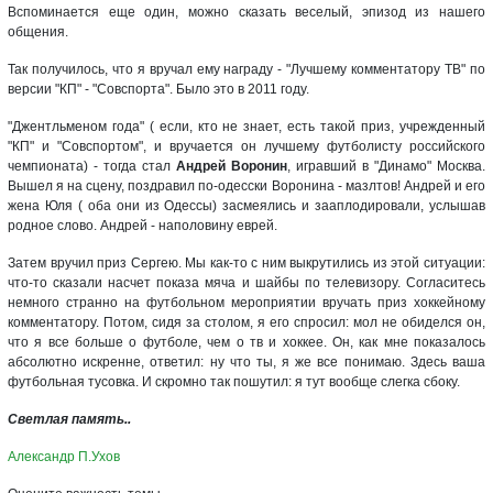
Вспоминается еще один, можно сказать веселый, эпизод из нашего
общения.
Так получилось, что я вручал ему награду - "Лучшему комментатору ТВ" по
версии "КП" - "Совспорта". Было это в 2011 году.
"Джентльменом года" ( если, кто не знает, есть такой приз, учрежденный
"КП" и "Совспортом", и вручается он лучшему футболисту российского
чемпионата) - тогда стал
Андрей Воронин
, игравший в "Динамо" Москва.
Вышел я на сцену, поздравил по-одесски Воронина - мазлтов! Андрей и его
жена Юля ( оба они из Одессы) засмеялись и зааплодировали, услышав
родное слово. Андрей - наполовину еврей.
Затем вручил приз Сергею. Мы как-то с ним выкрутились из этой ситуации:
что-то сказали насчет показа мяча и шайбы по телевизору. Согласитесь
немного странно на футбольном мероприятии вручать приз хоккейному
комментатору. Потом, сидя за столом, я его спросил: мол не обиделся он,
что я все больше о футболе, чем о тв и хоккее. Он, как мне показалось
абсолютно искренне, ответил: ну что ты, я же все понимаю. Здесь ваша
футбольная тусовка. И скромно так пошутил: я тут вообще слегка сбоку.
Светлая память..
Александр П.Ухов