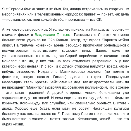
Я с Сергеем близко знаком не был. Так, иногда встречались на спортивных
мероприятиях или в телевизионных коридорах: привет — привет, как дела
— нормально, как твой хоккей-футбол-программа — все ОК.
А тут как-то разговорились. Я только что приехал из Канады, из Торонто —
снимали фильм о
Владиславе Третьяке
. Рассказываю Сергею, что меня
больше всего удивило на Эйр-Канада Центр, где играет "Торонто мейпл
лифс". На трибуны хоккейной арены свободно пропускают болельщиков с
полулитровыми пластиковыми кружками пива. Далее, даже не
успеваю закончить свою мысль, как Сергей перебивает и начинает свой
монолог: "Это да, у них там на всех стадионах разрешено. А у нас
категорически нельзя! И с той, и с другой стороны найдутся всегда какие-
нибудь отморозки. Недавно в Магнитогорске хоккеист (не помню я
фамилию, какую назвал Гимаев) сделал хет-трик. Продвинутые
болельщики стали бросать бейсболки на лед. Так их арестовали. Чуть ли
не президент "Магнитки" вызволял их, объясняя полицейским, что в хоккее
- это такая традиция! А другой стороны: многие болельщики уже
заряженные идут на хоккей. И если еще пивка сверху добавят — беды не
избежать. Кого-нибудь или случайно, или специально обольют. В итоге -
драка. Хорошо еще будет, если матч не сорвут. Настоящей культуры
боления у нас пока на хоккее нет!" При этом у Сергея так горели глаза, что
было понятно: о хоккее он может говорить бесконечно, хоккей — это его
образ жизни.