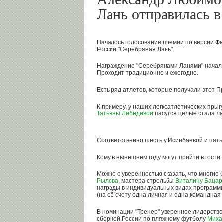
Лань отправилась в
Началось голосование премии по версии Ф
России "Серебряная Лань".
Награждение "Серебрянами Ланями" начало
Проходит традиционно и ежегодно.
Есть ряд атлетов, которые получали этот П
К примеру, у наших легкоатлетических прыг
Татьяны Лебедевой
пасутся целые стада л
Соответственно шесть у Исинбаевой и пять
Кому в нынешнем году могут прийти в гост
Можно с уверенностью сказать, что многие
Рылова
, мастера стрельбы
Виталину Баца
награды в индивидуальных видах программы
(на её счету одна личная и одна командная
В номинации "Тренер" уверенное лидерство
сборной России по пляжному футболу
Миха