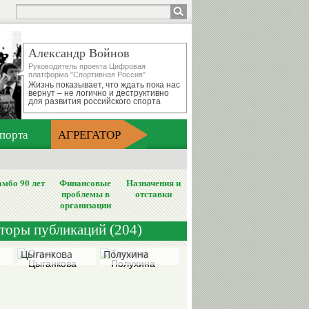
Александр Войнов
Руководитель проекта Цифровая
платформа "Спортивная Россия"
Жизнь показывает, что ждать пока нас
вернут – не логично и деструктивно
для развития российского спорта
порта
АГРЕГАТОР
мбо 90 лет
Финансовые
Назначения и
проблемы в
отставки
организации
вторы публикаций (204)
Ольга
Татьяна
Цыганкова
Полухина