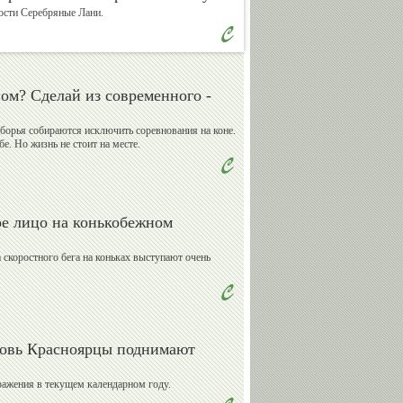
ости Серебряные Лани.
Валерий
Владимир
Сычев
Спичков
м? Сделай из современного -
борья собираются исключить соревнования на коне.
е. Но жизнь не стоит на месте.
Александр
Александр
Бармин
Катушев
е лицо на конькобежном
 скоростного бега на коньках выступают очень
Андрей
Василий
Кислов
Сенаторов
овь Красноярцы поднимают
Михаил
Евгений
ражения в текущем календарном году.
Мамиашвили
Малков