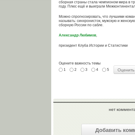
сборная страны стала чемпионом мира в трет
году. Плюс ещё и выиграли Межконтинентал
Можно спрогнозировать, что лучшими кома
называть: синхронисток, мужскую и женску
сборную России по сабле.
Александр Любимов
,
президент Клуба Истории и Статистики
Оцените важность темы
1
2
3
4
5
нет коммент
Добавить ком