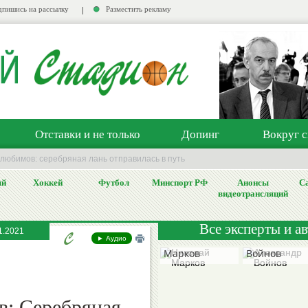
пишись на рассылку
Разместить рекламу
Отставки и не только
Допинг
Вокруг с
любимов: серебряная лань отправилась в путь
ый
Хоккей
Футбол
Минспорт РФ
Анонсы
Са
видеотрансляций
Все эксперты и а
1.2021
Николай
Александр
► Аудио
Марков
Войнов
: Серебряная