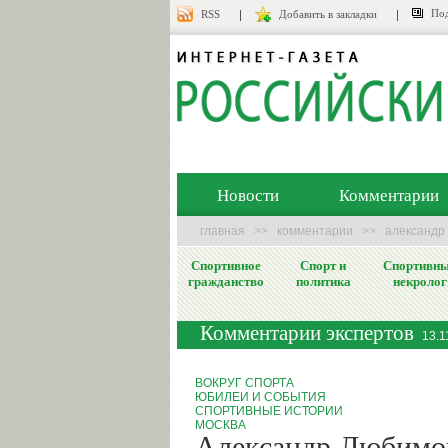
Под
RSS
Добавить в закладки
Новости
Комментарии
главная
>>
комментарии
>>
александр 
Спортивное
Спорт и
Спортивн
гражданство
политика
некролог
Комментарии экспертов
13.1
ВОКРУГ СПОРТА
ЮБИЛЕИ И СОБЫТИЯ
СПОРТИВНЫЕ ИСТОРИИ
МОСКВА
Александр Любимов