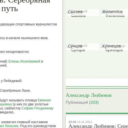
Валерий
Сергей
 путь
Сысоев
Филиппов
едерации спортивных журналистов
сь в начале нынешнего века.
Валерий
Александр
Сунцов
Кузнецов
риз неоднократно.
уний:
Елены Исинбаевой
и
аней.
Борис
Михаил
Гришин
Степанов
 у Лебедевой.
и Серебряные Лани.
Александр Любимов
 будут называть пловца
Евгения
Публикаций
(203)
рашкину
(у них по две золотые
Вячеслав
Виктор
), саблистку
Софию Позднякову
 медали).
Колосков
Коноплев
 захватил главный наставник
23:26
13.11.2021
Александр Любимов: Сереб
ил Лихачев
. Под его руководством