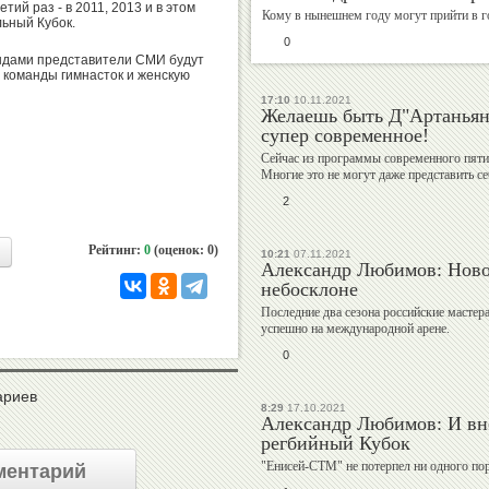
ий раз - в 2011, 2013 и в этом
Кому в нынешнем году могут прийти в г
ьный Кубок.
0
Валерий
Михаил
ндами представители СМИ будут
ю команды гимнасток и женскую
Штейнбах
Шлаен
17:10
10.11.2021
Желаешь быть Д"Артаньяно
супер современное!
Сейчас из программы современного пяти
Многие это не могут даже представить себ
Рудольф
Алексей
2
Незвецкий
Власенко
Рейтинг:
0
(оценок: 0)
10:21
07.11.2021
Александр Любимов: Ново
небосклоне
Последние два сезона российские мастера
Дмитрий
Екатерина
успешно на международной арене.
Дубровский
Киселева
0
ариев
8:29
17.10.2021
Александр Любимов: И вн
регбийный Кубок
Георгий
Владимир
"Енисей-СТМ" не потерпел ни одного по
ментарий
Брюсов
Гескин