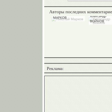
Авторы последних комментари
Николай
Александр
МАРКОВ
ВОЙНОВ
Реклама: