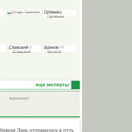
Игорь
Юрий
Казиков
Громыко
Владимир
Дмитрий
Славский
Волков
Виктор
Александр
Хоточкин
Любимов
еще эксперты
журналист
Николай
Николай
Долгополов
Быканов
ряная Лань отправилась в путь