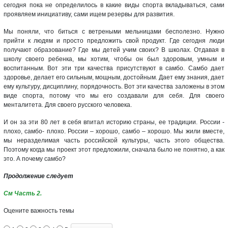
сегодня пока не определилось в какие виды спорта вкладываться, сами
проявляем инициативу, сами ищем резервы для развития.
Мы поняли, что биться с ветреными мельницами бесполезно. Нужно
прийти к людям и просто предложить свой продукт. Где сегодня люди
получают образование? Где мы детей учим своих? В школах. Отдавая в
школу своего ребенка, мы хотим, чтобы он был здоровым, умным и
воспитанным. Вот эти три качества присутствуют в самбо. Самбо дает
здоровье, делает его сильным, мощным, достойным. Дает ему знания, дает
ему культуру, дисциплину, порядочность. Вот эти качества заложены в этом
виде спорта, потому что мы его создавали для себя. Для своего
менталитета. Для своего русского человека.
И он за эти 80 лет в себя впитал историю страны, ее традиции. России -
плохо, самбо- плохо. России – хорошо, самбо – хорошо. Мы жили вместе,
мы неразделимая часть российской культуры, часть этого общества.
Поэтому когда мы проект этот предложили, сначала было не понятно, а как
это. А почему самбо?
Продолжение следует
См Часть 2.
Оцените важность темы