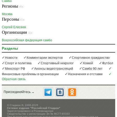
Самбо
Регионы
(1):
Москва
Персоны
(1):
Сергей Елисеев
Организации
(1):
Всероссийская федерация самбо
Разделы
Новости
Комментарии экспертов
Спортивное гражданство
Спорт и политика
Спортивный некролог
Хоккей
Футбол
Минспорт РФ
Анонсы видеотрансляций
Самбо 90 лет
Финансовые проблемы в организации
Назначения и отставки
Обратная связь
Присоединяйтесь →
©
Стадион ®, 1998-2026
Сетевое издание "Российский Стадион"
Зарегистрировано в Роскомнадзоре
Свидетельство о регистрации Эл № ФС77-65333
При полном или частичном использовании материалов гиперссылка на