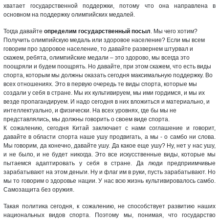
хватает государственной поддержки, потому что она направлена в
основном на поддержку олимпийских медалей.
Тогда давайте
определим государственный посыл
. Мы чего хотим?
Получить олимпийскую медаль или здоровое население? Если мы всем
говорим про здоровое население, то давайте развернем штурвал и
скажем, ребята, олимпийские медали – это здорово, мы всегда это
поощряли и будем поощрять. Но давайте, при этом скажем, что есть виды
спорта, которым мы должны оказать сегодня максимальную поддержку. Во
всех отношениях. Это в первую очередь те виды спорта, которые мы
создали у себя в стране. Мы их культивируем, мы ими гордимся, и мы их
везде пропагандируем. И надо сегодня в них вложиться и материально, и
интеллектуально, и физически. На всех уровнях, где бы мы не
представлялись, мы должны говорить о своем виде спорта.
К сожалению, сегодня Китай заключает с нами соглашение и говорит,
давайте в области спорта наше ушу продвигать, а мы - о самбо ни слова.
Мы говорим, да конечно, давайте ушу. Да какое еще ушу? Ну, нет у нас ушу,
и не было, и не будет никогда. Это все искусственные виды, которые мы
пытаемся адаптировать у себя в стране. Да люди предприимчивые
зарабатывают на этом деньги. Ну и флаг им в руки, пусть зарабатывают. Но
мы то говорим о здоровье нации. У нас всю жизнь культивировалось самбо.
Самозащита без оружия.
Такая политика сегодня, к сожалению, не способствует развитию наших
национальных видов спорта. Поэтому мы, понимая, что государство