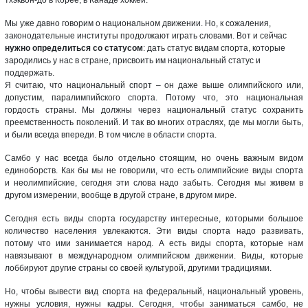
тхэквон-до в Корее, в Канаде хоккей.
Мы уже давно говорим о национальном движении. Но, к сожаления,
законодательные институты продолжают играть словами. Вот и сейчас
нужно определиться со статусом
: дать статус видам спорта, которые
зародились у нас в стране, присвоить им национальный статус и
поддержать.
Я считаю, что национальный спорт – он даже выше олимпийского или,
допустим, паралимпийского спорта. Потому что, это национальная
гордость страны. Мы должны через национальный статус сохранить
преемственность поколений. И так во многих отраслях, где мы могли быть,
и были всегда впереди. В том числе в области спорта.
Самбо у нас всегда было отдельно стоящим, но очень важным видом
единоборств. Как бы мы не говорили, что есть олимпийские виды спорта
и неолимпийские, сегодня эти слова надо забыть. Сегодня мы живем в
другом измерении, вообще в другой стране, в другом мире.
Сегодня есть виды спорта государству интересные, которыми большое
количество населения увлекаются. Эти виды спорта надо развивать,
потому что ими занимается народ. А есть виды спорта, которые нам
навязывают в международном олимпийском движении. Виды, которые
лоббируют другие страны со своей культурой, другими традициями.
Но, чтобы вывести вид спорта на федеральный, национальный уровень,
нужны условия, нужны кадры. Сегодня, чтобы заниматься самбо, не