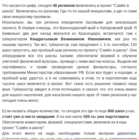
Что касается цифр, сегодня
46 регионов
включились в проект "Самбо в
школу". Включились по-разному. Где-то по нашей инициативе, а где-то сами
свою инициативу проявили.
Изначально, мы три региона определили базовыми для реализации
проекта. В первую очередь, это Краснодарский край и Хабаровский край. Я
буквально два дня назад вернулся из Краснодара, встречался там с
губернатором
Кондратьевым
Вениамином Ивановичем
, как раз по
нашему проекту. Так вот, губернатор сам предложил с 1-го сентября 150
школ запустить, как пробный шар региона по проекту "Самбо в школу". Они
оборудовали все эти школы залами, обеспечили формой и обучили
учителей физической культуры, проведя с ними мастер-классы. Выдали им
сертификаты о праве проведения уроков физкультуры, согласно
требованиям Министерства образования РФ. Если все будет в порядке, и
пробный шар удастся, а я не сомневаюсь в этом, то в перспективе еще
тысяча школ включится в проект. Вот такое есть решение первого лица
края. Губернатор увидел в этом потенциал, и сказал, что это очень важно
для нашего населения, для населения нашего края. И таких регионов у нас
сегодня очень много.
Если назвать общее количество, то сегодня это где-то еще
800 школ
у нас
стоят уже в листе ожидания
. И из них около
500
мы
уже подготовили
.
Обеспечили инвентарем, формой, специалистами, включили их в наш
проект "Самбо в школу".
Для этого много не надо, необходимо только желание директора.