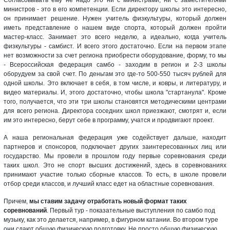
Согласовывать ему не надо это ни с министрами, ни с заместителями
министров - это в его компетенции. Если директору школы это интересно,
он принимает решение. Нужен учитель физкультуры, который должен
иметь представление о нашем виде спорта, который должен пройти
мастер-класс. Занимает это всего неделю, а идеально, когда учитель
физкультуры - самбист. И всего этого достаточно. Если на первом этапе
нет возможности за счет региона приобрести оборудование, форму, то мы
- Всероссийская федерация самбо - заходим в регион и 2-3 школы
оборудуем за свой счет. По деньгам это где-то 500-550 тысяч рублей для
одной школы. Это включает в себя, в том числе, и ковры, и литературу, и
видео материалы. И, этого достаточно, чтобы школа "стартанула". Кроме
того, получается, что эти три школы становятся методическими центрами
для всего региона. Директора соседних школ приезжают, смотрят и, если
им это интересно, берут себе в программу, учатся и продвигают проект.
А наша региональная федерация уже содействует дальше, находит
партнеров и спонсоров, подключает других заинтересованных лиц или
государство. Мы провели в прошлом году первые соревнования среди
таких школ. Это не спорт высших достижений, здесь в соревнованиях
принимают участие только сборные классов. То есть, в школе провели
отбор среди классов, и лучший класс едет на областные соревнования.
Причем,
мы ставим задачу отработать новый формат таких
соревнований
. Первый тур - показательные выступления по самбо под
музыку, как это делается, например, в фигурном катании. Во втором туре
они сдают общую физическую подготовку. Не просто общую физическую