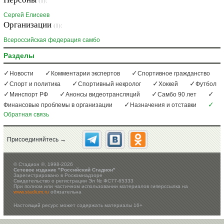
(1):
Сергей Елисеев
Организации
(1):
Всероссийская федерация самбо
Разделы
Новости
Комментарии экспертов
Спортивное гражданство
Спорт и политика
Спортивный некролог
Хоккей
Футбол
Минспорт РФ
Анонсы видеотрансляций
Самбо 90 лет
Финансовые проблемы в организации
Назначения и отставки
Обратная связь
Присоединяйтесь →
©
Стадион ®, 1998-2026
Сетевое издание "Российский Стадион"
Зарегистрировано в Роскомнадзоре
Свидетельство о регистрации Эл № ФС77-65333
При полном или частичном использовании материалов гиперссылка на
www.stadium.ru
обязательна
Настоящий ресурс может содержать материалы 16+