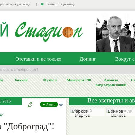
пишись на рассылку
Разместить рекламу
Отставки и не только
Допинг
Вокруг с
ловать в "доброград"!
ый
Хоккей
Футбол
Минспорт РФ
Анонсы
Са
видеотрансляций
Все эксперты и а
8.2016
Николай
Александр
► Аудио
Марков
Войнов
А"
 "Доброград"!