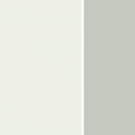
Елена
Виктор
Чайковская
Кудрявцев
Владимир
Геннадий
Воронков
Карпоносов
Алина
Андрей
Загитова
Максимов
Сергей
Игорь
Юрий
ФИЛИППОВ
КАЗИКОВ
ГРОМЫКО
Ангелина
Виктория
Мельникова
Комова