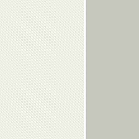
Шахмурадов
Когуашвили
Тамерлан
Наталья
Башаев
Кузютина
Валерий
Евгений
Алфосов
Гребенкин
Алексей
Ирина
Дудченко
Караваева