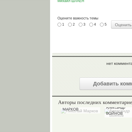
Михаил ШЛАЕН
Оцените важность темы
1
2
3
4
5
нет коммент
Добавить ком
Авторы последних комментари
Николай
Александр
МАРКОВ
ВОЙНОВ