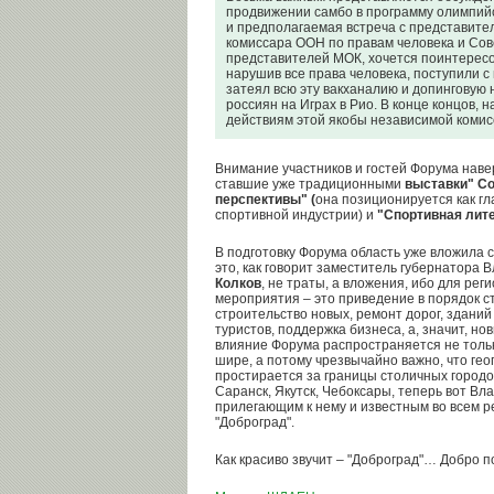
продвижении самбо в программу олимпийск
и предполагаемая встреча с представите
комиссара ООН по правам человека и Совет
представителей МОК, хочется поинтересов
нарушив все права человека, поступили 
затеял всю эту вакханалию и допинговую 
россиян на Играх в Рио. В конце концов, 
действиям этой якобы независимой комис
Внимание участников и гостей Форума наве
ставшие уже традиционными
выставки" Со
перспективы" (
она позиционируется как гл
спортивной индустрии) и
"Спортивная лите
В подготовку Форума область уже вложила 
это, как говорит заместитель губернатора
Колков
, не траты, а вложения, ибо для ре
мероприятия – это приведение в порядок с
строительство новых, ремонт дорог, здани
туристов, поддержка бизнеса, а, значит, но
влияние Форума распространяется не тольк
шире, а потому чрезвычайно важно, что ге
простирается за границы столичных городов
Саранск, Якутск, Чебоксары, теперь вот Вл
прилегающим к нему и известным во всем 
"Доброград".
Как красиво звучит – "Доброград"… Добро п