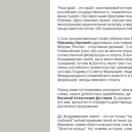
"Наш край – это край с многовековой истор
российская государственность, знамениты
монастырей с бессмертными фресками ген
Рублева. Здесь бережно хранят обычаи пр
многогранную национальную культуру, в ми
представители более 100 национальностей
Столь проникновенные слова губернатора
Юрьевны Орловой
адресованы участникам 
Форума "Россия – спортивная держава". Со
Олимпийские игры, ибо оно во многом опре
отечественной физкультуры и спорта. В ко
Владимирская земля, как и много веков на
созидание, готова встретить около трех ты
члены российского правительства, руководи
состава Госдумы и Совета Федерации, люди
Международного олимпийского комитета и
федераций, звезды мирового спорта.
Перед ними гостеприимно распахнет свои в
славы, наших доблестных оружейников, где
Василий Алексеевич Дегтярев
. В суровую
его имя, выпустил и отправил в действую
различного вооружения.
Да, Владимирская земля – это не только "
глубокой";неповторимыми своей истинно ру
Муромом, самим областным центром, она в
"Золотое кольцо". Но, помимо истории, сла