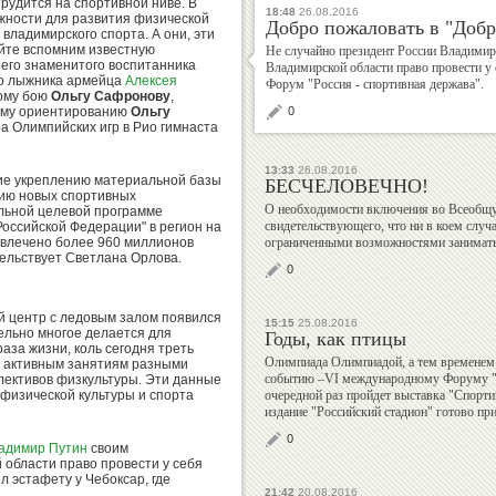
 трудится на спортивной ниве. В
18:48
26.08.2016
жности для развития физической
Добро пожаловать в "Добр
владимирского спорта. А они, эти
айте вспомним известную
Не случайно президент России Владими
Валерий
Михаил
, его знаменитого воспитанника
Владимирской области право провести у
Штейнбах
Шлаен
го лыжника армейца
Алексея
Форум "Россия - спортивная держава".
ному бою
Ольгу Сафронову
,
ному ориентированию
Ольгу
0
ра Олимпийских игр в Рио гимнаста
13:33
26.08.2016
ие укреплению материальной базы
БЕСЧЕЛОВЕЧНО!
Рудольф
Алексей
цию новых спортивных
О необходимости включения во Всеобщую
Незвецкий
Власенко
льной целевой программе
свидетельствующего, что ни в коем случ
Российской Федерации" в регион на
влечено более 960 миллионов
ограниченными возможностями заниматьс
тельствует Светлана Орлова.
0
ый центр с ледовым залом появился
Дмитрий
Екатерина
15:15
25.08.2016
тельно многое делается для
Годы, как птицы
Дубровский
Киселева
аза жизни, коль сегодня треть
Олимпиада Олимпиадой, а тем временем 
к активным занятиям разными
событию –VI международному Форуму "Ро
ллективов физкультуры. Эти данные
физической культуры и спорта
очередной раз пройдет выставка "Спорти
издание "Российский стадион" готово при
0
адимир Путин
своим
Георгий
Владимир
области право провести у себя
Брюсов
Гескин
 эстафету у Чебоксар, где
21:42
20.08.2016