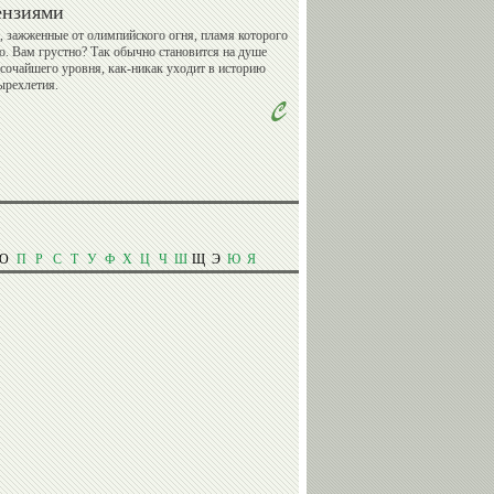
ензиями
, зажженные от олимпийского огня, пламя которого
о. Вам грустно? Так обычно становится на душе
сочайшего уровня, как-никак уходит в историю
ырехлетия.
Сергей
Дмитрий
Ворожун
Крикорьянц
Александр
Сергей
Ухов
Елисеев
О
П
Р
С
Т
У
Ф
Х
Ц
Ч
Ш
Щ
Э
Ю
Я
Ольга
Николай
Капранова
Горелов
Юрий
Гоги