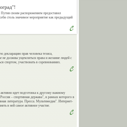
оград"!
р Путин своим распоряжением предоставил
Валерий
Владимир
 себя столь значимое мероприятие как предыдущий
Сычев
Спичков
Александр
Александр
 декларацию прав человека тезиса,
Бармин
Катушев
ае не должны ущемляться права и желание людей с
я спортом, участвовать в соревнованиях.
Андрей
Василий
Кислов
Сенаторов
активно идет подготовка к другому важному
ссия – спортивная держава", в рамках которого в
вная литература. Пресса. Мультимедиа". Интернет-
нять в ней самое активное участие.
Михаил
Евгений
Мамиашвили
Малков