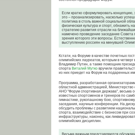
Если кратко сформулировать концепцию, 
это – проанализировать, насколько успе
политика в столь важной социальной обла
физическая культура и спорт, обнажить 
стратегию развития отрасли на ближайши
намечено проведение заседание Совета 
зрения которого эти вопросы. Естественн
выступлению россиян на минувшей Олим
Кстати, на Форуме в качестве почетных гост
олимпийских лауреатов, которым в четверг
Владимир Путин, а также помощник прези
спорта
Виталий Мутко
вручили правительст
из них приедет на Форум на подаренных им
Программа, разработанная организаторами 
областной администрацией, Министерство 
АНО "Форум спортивная держава", весьма о
известных спортсменов и тренеров по самбо
гимнастике, рукопашному бою, спортивном
заседания, научные конференции. На диск
обсудить проблемы с развитием националь
спорта, взаимодействие с бизнесом при со
инфраструктуры, наконец, как ликвидирова
олимпийских дисциплин.
Весьма важным представляются обсужден