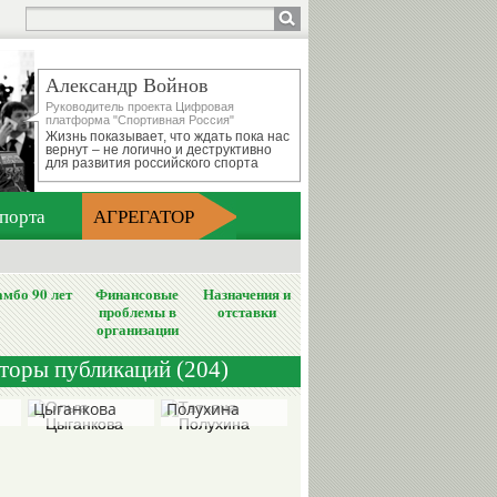
Александр Войнов
Руководитель проекта Цифровая
платформа "Спортивная Россия"
Жизнь показывает, что ждать пока нас
вернут – не логично и деструктивно
для развития российского спорта
порта
АГРЕГАТОР
мбо 90 лет
Финансовые
Назначения и
проблемы в
отставки
организации
вторы публикаций (204)
Ольга
Татьяна
Цыганкова
Полухина