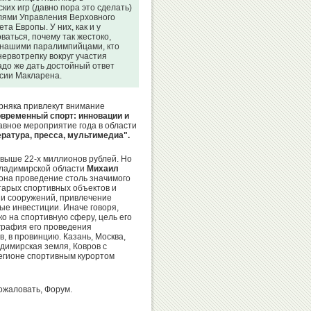
Иванов
их игр (давно пора это сделать)
Сайтиев
лями Управления Верховного
а Европы. У них, как и у
аться, почему так жестоко,
с нашими паралимпийцами, кто
нервотрепку вокруг участия
надо же дать достойный ответ
сии Макларена.
Александр
Николай
Карелин
Попов
рняка привлекут внимание
временный спорт: инновации и
авное мероприятие года в области
ратура, пресса, мультимедиа".
Денис
свыше 22-х миллионов рублей. Но
Валентина
Аблязин
 Владимирской области
Михаил
Родионенко
гиона проведение столь значимого
тарых спортивных объектов и
й и сооружений, привлечение
вые инвестиции. Иначе говоря,
о на спортивную сферу, цель его
ография его проведения
, в провинцию. Казань, Москва,
Вячеслав
Ксения
адимирская земля, Ковров с
регионе спортивным курортом
Фетисов
Семенова
ожаловать, Форум.