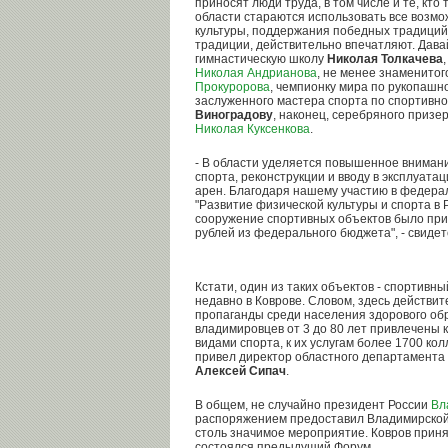
приносят люди труда, в том числе и те, кто
области стараются использовать все возмо
культуры, поддержания победных традиций 
традиции, действительно впечатляют. Дав
гимнастическую школу
Николая Толкачева
Николая Андрианова
, не менее знаменито
Прокуророва
, чемпионку мира по рукопаш
заслуженного мастера спорта по спортив
Виноградову
, наконец, серебряного призе
Николая Куксенкова
.
- В области уделяется повышенное вниман
спорта, реконструкции и вводу в эксплуата
арен.
Благодаря нашему участию в федера
"Развитие физической культуры и спорта в 
сооружение спортивных объектов было при
рублей из федерального бюджета", - свиде
Кстати, один из таких объектов - спортивн
недавно в Коврове. Словом, здесь действи
пропаганды среди населения здорового обр
владимировцев от 3 до 80 лет привлечены 
видами спорта, к их услугам более 1700 ко
привел директор областного департамента 
Алексей Сипач
.
В общем, не случайно президент России
Вл
распоряжением предоставил Владимирской 
столь значимое мероприятие. Ковров принял
состоялся предыдущий Форум.