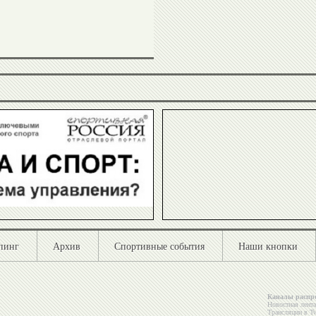
Виталий
Анатолий
Давыдов
Ионов
Омар
Наталья
Муртузалиев
Ярыгина
Валерий
Эльмира
Резанцев
Мирзоева
пинг
Архив
Спортивные события
Наши кнопки
Эцио
Дмитрий
Каналы распр
Гамба
Новостная лент
Билозерчев
Трансляции в
Tw