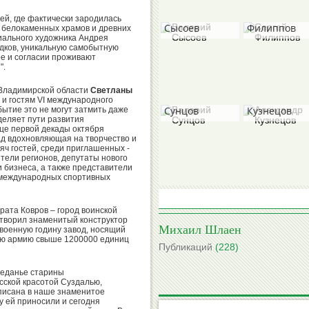
Валерий
Сергей
ией, где фактически зародилась
Сысоев
Филиппов
х белокаменных храмов и древних
иального художника Андрея
едков, уникальную самобытную
ре и согласии проживают
".
 Владимирской области
Светланы
Валерий
Александр
и гостям VI международного
Сунцов
Кузнецов
бытие это не могут затмить даже
деляет пути развития
нце первой декады октября
зад вдохновляющая на творчество и
сяч гостей, среди приглашенных -
тели регионов, депутаты нового
 бизнеса, а также представители
Борис
 международных спортивных
Михаил
Гришин
Степанов
рата Ковров – город воинской
 творил знаменитый конструктор
Михаил Шлаен
 военную годину завод, носящий
щую армию свыше 1200000 единиц
Публикаций
(228)
Вячеслав
Виктор
преданье старины
Колосков
Коноплев
сской красотой Суздалью,
писана в наше знаменитое
ву ей приносили и сегодня