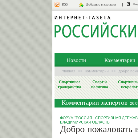
Под
RSS
Добавить в закладки
Новости
Комментарии
главная
>>
комментарии
>>
добро пожа
Спортивное
Спорт и
Спортивн
гражданство
политика
некролог
Комментарии экспертов
26.0
ФОРУМ "РОССИЯ - СПОРТИВНАЯ ДЕРЖАВ
ВЛАДИМИРСКАЯ ОБЛАСТЬ
Добро пожаловать в