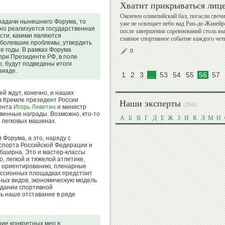
Хватит прикрываться лиц
Окончен олимпийский бал, погасли свечи
задачи нынешнего Форума, то
уже не освещает небо над Рио-де-Жанейр
шно реализуется государственная
после завершения соревнований столь вы
Игорь
сти, какими являются
главное спортивное событие каждого чет
Сергей
наболевшие проблемы, утвердить
Горин
е годы. В рамках Форума
Алексеев
0
при Президенте РФ, в поле
о, будут подведены итоги
пиаде.
1
2
3
...
53
54
55
56
57
ей ждут, конечно, и наших
 в Кремле президент России
Анатолий
Александр
Наши эксперты
(204):
дента
Игорь Левитин
и министр
Царик
Душанин
венные награды. Возможно, кто-то
А
Б
В
Г
Д
Е
Ж
З
И
К
Л
М
Н
 легковых машинах.
Форума, а это, наряду с
спорта Российской Федерации и
бширна. Это и мастер-классы
Хасанби
, легкой и тяжелой атлетике,
Николай
Таов
у ориентированию, пленарные
Спинев
уссионных площадках предстоит
ных видов, экономическую модель
здании спортивной
ть наше отставание в ряде
Вадим
Бувайсар
ие конкретных мер в