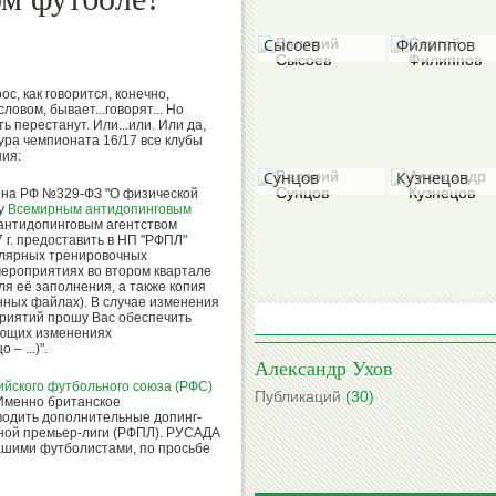
Валерий
Сергей
Сысоев
Филиппов
с, как говорится, конечно,
словом, бывает...говорят... Но
ь перестанут. Или...или. Или да,
тура чемпионата 16/17 все клубы
Валерий
Александр
ния:
Сунцов
Кузнецов
 Закона РФ №329-ФЗ "О физической
ду
Всемирным антидопинговым
антидопинговым агентством
7 г. предоставить в НП "РФПЛ"
улярных тренировочных
Борис
мероприятиях во втором квартале
Михаил
ля её заполнения, а также копия
Гришин
ных файлах). В случае изменения
Степанов
приятий прошу Вас обеспечить
ующих изменениях
– ...)".
Александр Ухов
ийского футбольного союза (РФС)
Публикаций
(30)
Именно британское
водить дополнительные допинг-
Вячеслав
Виктор
ьной премьер-лиги (РФПЛ). РУСАДА
Колосков
Коноплев
нашими футболистами, по просьбе