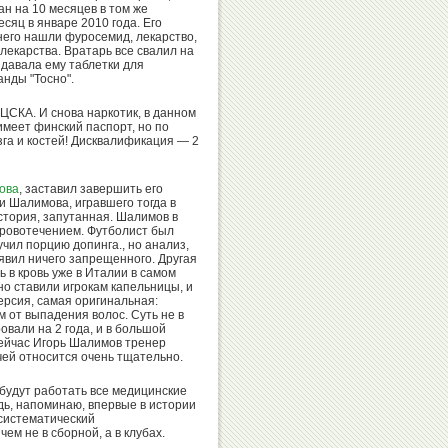
Иванов
н на 10 месяцев в том же
Сайтиев
сяц в январе 2010 года. Его
него нашли фуросемид, лекарство,
лекарства. Вратарь все свалил на
, давала ему таблетки для
анды "Тосно".
ЦСКА. И снова наркотик, в данном
Александр
Николай
 имеет финский паспорт, но по
Карелин
Попов
озга и костей! Дисквалификация — 2
ова
, заставил завершить его
ви Шалимова, игравшего тогда в
стория, запутанная. Шалимов в
Денис
кровотечением. Футболист был
Валентина
Аблязин
учил порцию допинга., но анализ,
Родионенко
явил ничего запрещенного. Другая
ь в кровь уже в Италии в самом
но ставили игрокам капельницы, и
ерсия, самая оригинальная:
 от выпадения волос. Суть не в
овали на 2 года, и в большой
Сейчас Игорь Шалимов тренер
Вячеслав
Ксения
ачей относится очень тщательно.
Фетисов
Семенова
удут работать все медицинские
дь, напоминаю, впервые в истории
систематический
ем не в сборной, а в клубах.