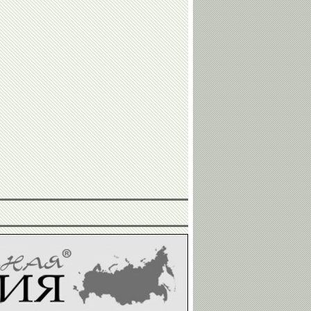
Анжела
Владимир
Фоменко
Сергей
Игорь
Юрий
Юрзинов-
ФИЛИППОВ
КАЗИКОВ
ГРОМЫКО
старший
Сергей
Дзамболат
Соловейчик
Тедеев
Алексей
Николай
Свирин
Макаров
Алексей
Людмила
Козин
Марунова