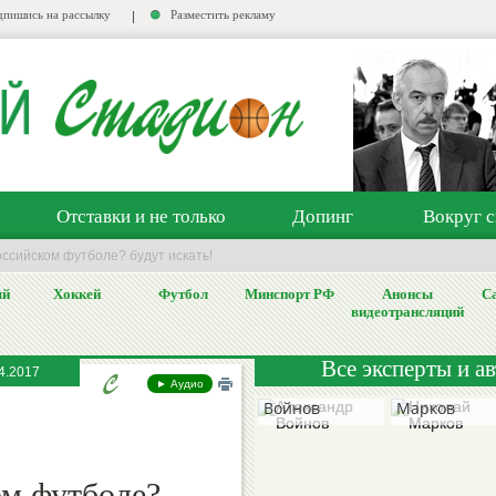
пишись на рассылку
Разместить рекламу
Отставки и не только
Допинг
Вокруг с
оссийском футболе? будут искать!
ый
Хоккей
Футбол
Минспорт РФ
Анонсы
Са
видеотрансляций
Все эксперты и а
4.2017
Александр
Николай
► Аудио
Войнов
Марков
ом футболе?