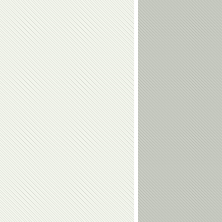
Шахмурадов
Когуашвили
Тамерлан
Наталья
Башаев
Кузютина
Валерий
Евгений
Алфосов
Гребенкин
Алексей
Ирина
Дудченко
Караваева