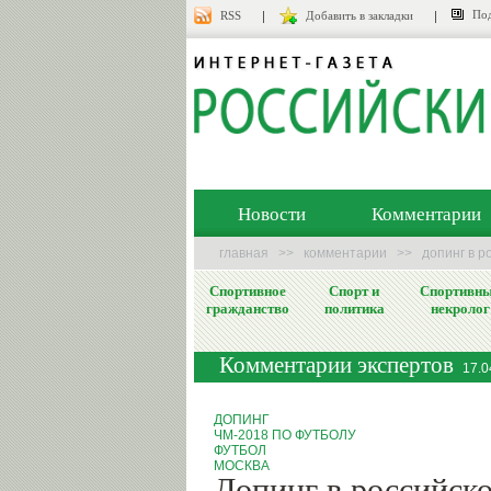
Под
RSS
Добавить в закладки
Новости
Комментарии
главная
>>
комментарии
>>
допинг в р
Спортивное
Спорт и
Спортивн
гражданство
политика
некролог
Комментарии экспертов
17.0
ДОПИНГ
ЧМ-2018 ПО ФУТБОЛУ
ФУТБОЛ
МОСКВА
Допинг в российск