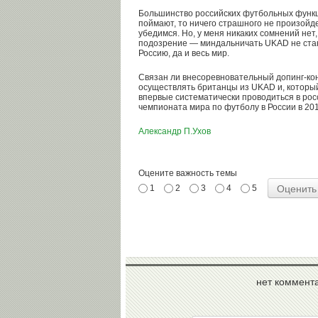
Большинство российских футбольных функци
поймают, то ничего страшного не произойдет
убедимся. Но, у меня никаких сомнений нет
подозрение — миндальничать UKAD не стан
Россию, да и весь мир.
Связан ли внесоревновательный допинг-кон
осуществлять британцы из UKAD и, который
впервые систематически проводиться в рос
чемпионата мира по футболу в России в 201
Александр П.Ухов
Оцените важность темы
1
2
3
4
5
нет коммент