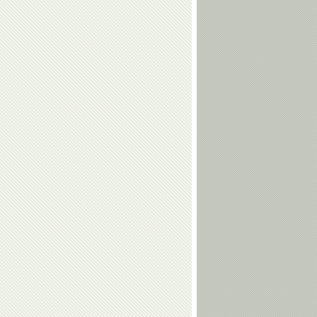
Елена
Виктор
Чайковская
Кудрявцев
Владимир
Геннадий
Воронков
Карпоносов
Алина
Андрей
Загитова
Максимов
Ангелина
Виктория
Мельникова
Комова