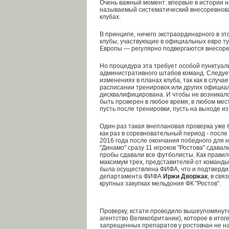
Очень важный момент: впервые в истории н
называемый систематический внесоревнова
клубах.
В принципе, ничего экстраординарного в эт
клубы, участвующие в официальных евро ту
Европы — регулярно подвергаются внесоре
Но процедура эта требует особой пунктуаль
административного штабов команд. Следуе
изменениях в планах клуба, так как в случа
расписании тренировок или других официа
дисквалифицирована. И чтобы не возникал
быть проверен в любое время, в любом мест
пусть после тренировки, пусть на выходе из
Один раз такая внеплановая проверка уже 
как раз в соревновательный период - после
2016 года после окончания победного для н
"Динамо" сразу 11 игроков "Ростова" сдавал
пробы сдавали все футболисты. Как прави
максимум трех, представителей от команды
была осуществлена ФИФА, что и подтверди
департамента ФИФА
Иржи Дворжак
, в св
крупных закупках мельдония ФК "Ростов".
Проверку, кстати проводило вышеупомянут
агентство Великобритании), которое в итоге
запрещенных препаратов у ростовчан не н