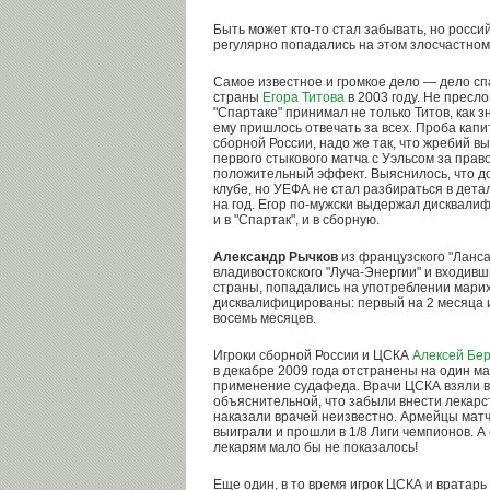
Быть может кто-то стал забывать, но росс
регулярно попадались на этом злосчастном
Самое известное и громкое дело — дело сп
страны
Егора Титова
в 2003 году. Не пресл
"Спартаке" принимал не только Титов, как з
ему пришлось отвечать за всех. Проба кап
сборной России, надо же так, что жребий вы
первого стыкового матча с Уэльсом за право
положительный эффект. Выяснилось, что д
клубе, но УЕФА не стал разбираться в дет
на год. Егор по-мужски выдержал дисквали
и в "Спартак", и в сборную.
Александр Рычков
из французского "Ланса
владивостокского "Луча-Энергии" и входив
страны, попадались на употреблении мари
дисквалифицированы: первый на 2 месяца и
восемь месяцев.
Игроки сборной России и ЦСКА
Алексей Бе
в декабре 2009 года отстранены на один ма
применение судафеда. Врачи ЦСКА взяли вс
объяснительной, что забыли внести лекарс
наказали врачей неизвестно. Армейцы матч
выиграли и прошли в 1/8 Лиги чемпионов. А
лекарям мало бы не показалось!
Еще один, в то время игрок ЦСКА и вратар