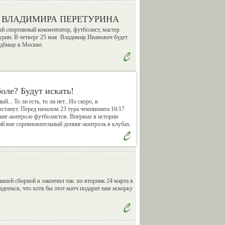
 ВЛАДИМИРА ПЕРЕТУРИНА
Валерий
Владимир
ый спортивный комментатор, футболист, мастер
Сычев
Спичков
рин. В четверг 25 мая Владимир Иванович будет
адбище в Москве.
Александр
Александр
оле? Будут искать!
Бармин
Катушев
й... То ли есть, то ли нет...Но скоро, в
естанут. Перед началом 23 тура чемпионата 16/17
нг-контроле футболистов. Впервые в истории
й вне соревновательный допинг-контроль в клубах.
Андрей
Василий
Кислов
Сенаторов
шей сборной я закончил так: во вторник 24 марта в
адеемся, что хотя бы этот матч подарит нам искорку
Михаил
Евгений
Мамиашвили
Малков