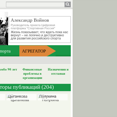
Александр Войнов
Руководитель проекта Цифровая
платформа "Спортивная Россия"
Жизнь показывает, что ждать пока нас
вернут – не логично и деструктивно
для развития российского спорта
порта
АГРЕГАТОР
мбо 90 лет
Финансовые
Назначения и
проблемы в
отставки
организации
вторы публикаций (204)
Ольга
Татьяна
Цыганкова
Полухина