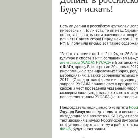
Будут искать!
Есть ли допинг в российском футболе? Вопро
интересный... То ли есть, то ли нет... Одним 
скоро, в сослагательном наклонении говорит
или нет.! Совсем скоро! Перед началом 23 
РФПЛ получили письмо вот такого содержа
"В соответствии с пп.1. п. 2 ст. 24, ст. 26
культуре и спорте в РФ", соглашением меж
агентством (WADA)
,
РУСАДА
и Британским 
(UKAD), прошу Вас в срок до 20 апреля 201
информацию о тренировочных сборах, рег
мероприятиях, а также соревновательных 
2017 г. (Стандартная форма и инструкция д
запроса РУСАДА прилагаются в прикреплен
сроков и мест проведения указанных меро
своевременное уведомление о соответств
непосредственном РУСАДА (контактное лицо 
Председатель медицинского комитета
Росс
Эдуард Безуглов
подтвердил это письмо. 
антидопинговое агентство UKAD будет про
тестирования в клубах Российской футбол
не функционирует, а потому и работать с 
ФИФА
, будут иностранцы.