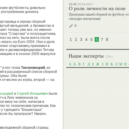
10:45
25.03.2017
О роли личности на поле
ийские футболисты довольно
 употреблении допинга.
Проигрыш нашей сборной по футболу от с
гнетущее впечатление.
Игорь
артаковца и игрока сборной
Сергей
Горин
овутый мельдоний, а бромантан в
0
Алексеев
нают теперь уже все, но именно
итана "Спартака" и полузащитника
пал на него, была взята после
1
2
3
4
5
6
7
8
 играть на Euro-2004. Она и дала
опинг спартаковец принимал в
алях и дисквалифицировал Титова
фикацию и в сезоне-2005 вернулся
Наши эксперты
(204):
Анатолий
Александр
Царик
Душанин
А
Б
В
Г
Д
Е
Ж
З
И
К
Л
М
Н
" и его тезка
Тихоновецкий
, из
ший в расширенный список сборной
хуаны. Оба были
 отчислен из клуба, второй — на
Хасанби
Николай
резуцкий
и
Сергей Игнашевич
были
Таов
тч в Лиге чемпионов за
Спинев
ю вину на себя, написав в
тво по техническим причинам. Как
 у турецкого "Бешикташа"
 если бы проиграли? Уверен,
Вадим
Бувайсар
ь молодежной сборной страны,