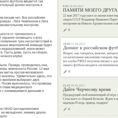
ашего футбола вводится так
тельный допинг-контроль в
9:52
25.05.2017
ПАМЯТИ МОЕГО ДРУГА
Валерий
Михаил
22 мая 2017 года ушел из жизни известн
ом письме нет. Все российские
Штейнбах
Шлаен
спорта СССР Владимир Иванович Перету
рнирах - Лига Чемпионов и Лига
похоронен на Николо-Архангельском кл
вновательному контролю.
0
ности от тренерского и
т заранее оповещать о всех
е появления трех несоответствий в
15:00
17.04.2017
Рудольф
Алексей
льных мероприятий команда будет
Допинг в российском футб
о недоразумений: игрок может
Незвецкий
Власенко
е. Пусть дома, пусть на сборах,
Вопрос, как говорится, конечно, интересны
 ночного клуба!
сослагательном наклонении говорить пер
все клубы РФПЛ получили письмо о допи
была. Правда, проводилась она,
нашего футбола вводится систематически
 игры чемпионата России. 12 мая
0
их матча против московского
и анализы. Удивительно здесь, что
Дмитрий
Екатерина
ло жребием выбирают двух,
Дубровский
Киселева
. Позже выяснилось, что проверка
13:15
29.03.2017
л глава медицинского
Дайте Черчесову время
язи с появившимися данными о
Предыдущий свой комментарий об игре на
Сочи матч со сборной Бельгии. Ждем и н
надежды И ведь, правда, подарил!
Георгий
Владимир
ое UKAD (антидопинговое
0
 ни мельдония, никаких других
Брюсов
Гескин
ашло.