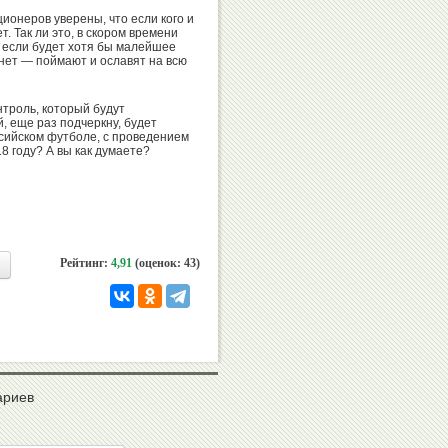
онеров уверены, что если кого и
Александр
Валентин
. Так ли это, в скором времени
Москаленко
Писеев
, если будет хотя бы малейшее
ет — поймают и ославят на всю
троль, который будут
, еще раз подчеркну, будет
сийском футболе, с проведением
Олег
Валерий
8 году? А вы как думаете?
Емельянов
Муратов
Иван
Рейтинг:
4,91
(оценок: 43)
Александр
Утробин
Коган
Александр
Никита
ариев
Горшков
Нагорный