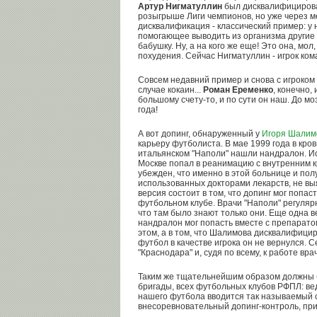
Артур Нигматуллин
был дисквалифицирова
розыгрыше Лиги чемпионов, но уже через ме
дисквалификация - классический пример: у 
помогающее выводить из организма другие 
бабушку. Ну, а на кого же еще! Это она, мол
похудения. Сейчас Нигматуллин - игрок ком
Совсем недавний пример и снова с игроком 
случае кокаин...
Роман Еременко
, конечно,
большому счету-то, и по сути он наш. До м
года!
А вот допинг, обнаруженный у
Игоря Шалим
карьеру футболиста. В мае 1999 года в кро
итальянском "Наполи" нашли нандралон. И
Москве попал в реанимацию с внутренним 
убежден, что именно в этой больнице и пол
использованных докторами лекарств, не вы
версия состоит в том, что допинг мог попаст
футбольном клубе. Врачи "Наполи" регуляр
что там было знают только они. Еще одна в
нандралон мог попасть вместе с препаратом
этом, а в том, что Шалимова дисквалифицир
футбол в качестве игрока он не вернулся. 
"Краснодара" и, судя по всему, к работе вр
Таким же тщательнейшим образом должны б
бригады, всех футбольных клубов РФПЛ: ве
нашего футбола вводится так называемый 
внесоревновательный допинг-контроль, прич