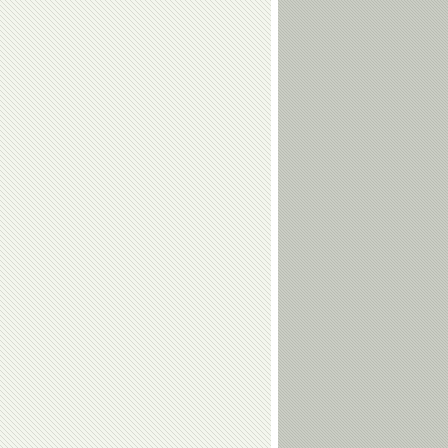
Елена
Виктор
Чайковская
Кудрявцев
Владимир
Геннадий
Воронков
Карпоносов
Алина
Андрей
Загитова
Максимов
Ангелина
Виктория
Мельникова
Комова