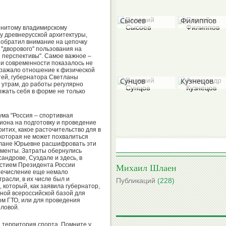
Валерий
Сергей
Сысоев
Филиппов
енитому владимирскому
у древнерусской архитектуры,
 обратил внимание на цепочку
 "дворового" пользования на
 перспективы". Самое важное –
 и современности показалось не
Валерий
Александр
ыражало отношение к физической
стей, губернатора Светланы
Сунцов
Кузнецов
о утрам, до работы регулярно
ржать себя в форме не только
ма "Россия – спортивная
иона на подготовку и проведение
Борис
итих, какое расточительство для в
Михаил
Гришин
которая не может похвалиться
Степанов
етлане Юрьевне расшифровать эти
менты. Затраты обернулись
андрове, Суздале и здесь, в
частием Президента России
Михаил Шлаен
речисление еще немало
расли, в их числе был и
Публикаций
(228)
 который, как заявила губернатор,
Вячеслав
Виктор
вной всероссийской базой для
ом ГТО, или для проведения
Колосков
Коноплев
рловой.
д, территория спорта. Помните у