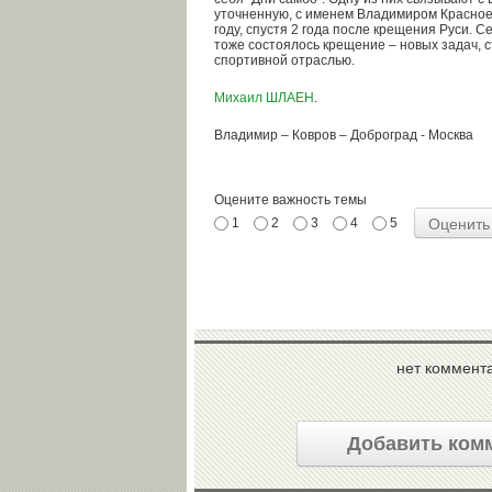
уточненную, с именем Владимиром Красное
году, спустя 2 года после крещения Руси.
тоже состоялось крещение – новых задач, 
спортивной отраслью.
Михаил ШЛАЕН
.
Владимир – Ковров – Доброград - Москва
Оцените важность темы
1
2
3
4
5
нет коммент
Добавить ком