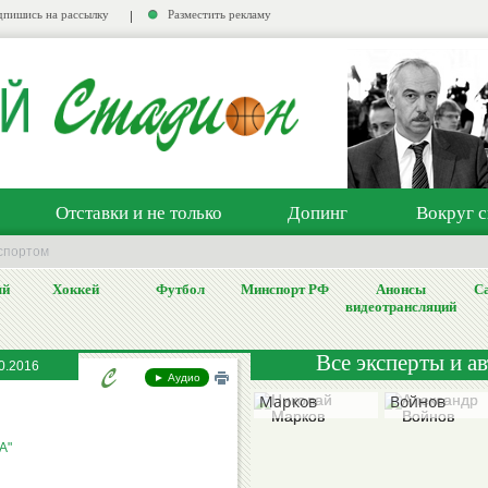
пишись на рассылку
Разместить рекламу
Отставки и не только
Допинг
Вокруг с
спортом
ый
Хоккей
Футбол
Минспорт РФ
Анонсы
Са
видеотрансляций
Все эксперты и а
0.2016
Николай
Александр
► Аудио
Марков
Войнов
А"