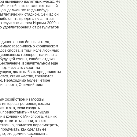
Иванов
при нынешних валютных курсах. Не
Сайтиев
ебя, и себе это останется, нашей
цов, должен же когда-нибудь
атлетический стадион. Сейчас он
либо опять придется кланяться
то случилось перед Играми-2000 в
о удовлетворения от результатов
Александр
Николай
Карелин
Попов
 единственная больная тема,
немало говорилось о хроническом
дов спорта, в том числе любимых
цированных тренеров, начиная с
, будущей смены, слабая отдача
обеспечение, в значительном еще
Денис
.д. – все это лежит на
Валентина
итуацию, должны быть предприняты
Аблязин
тся, скажу жестче, требуются
Родионенко
ю. Необходимо более четкое
инспорта, Олимпийским
ым хозяйством из Москвы,
 интересы регионов, весьма
з: а что, если создать
Вячеслав
Ксения
, предоставить им большую
Фетисов
Семенова
и в коллегию Минспорта. На них
рткомитеты, а они, в свою
ественно, придется пересмотреть,
продумать, как сделать ее
дно, это должно сэкономить