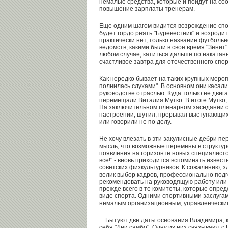
немалые средства, которые и пойдут на соо
повышение зарплаты тренерам.
Еще одним шагом видится возрождение спо
будет гордо реять "Буревестник" и возродит
практически нет, только название футболь
ведомств, какими были в свое время "Зенит",
любом случае, катиться дальше по накатанн
счастливое завтра для отечественного спо
Как нередко бывает на таких крупных мероп
полнилась слухами". В основном они касали
руководстве отраслью. Куда только не двиг
перемещали Виталия Мутко. В итоге Мутко, 
На заключительном пленарном заседании 
настроении, шутил, прерывал выступающих,
или говорили не по делу.
Не хочу влезать в эти закулисные дебри пе
мысль, что возможные перемены в структу
появления на горизонте новых специалист
все!" - вновь приходится вспоминать извес
советских физкультурников. К сожалению, з
велик выбор кадров, профессионально под
рекомендовать на руководящую работу ил
прежде всего в те комитеты, которые опред
виде спорта. Одними спортивными заслугам
немалым организационным, управленчески
…Бытуют две даты основания Владимира, к
себя "Дни самбо". Одну из них связывают 