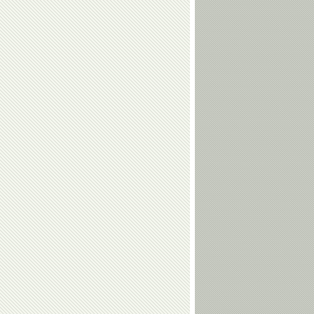
Шахмурадов
Когуашвили
Тамерлан
Наталья
Башаев
Кузютина
Валерий
Евгений
Алфосов
Гребенкин
Алексей
Ирина
Дудченко
Караваева