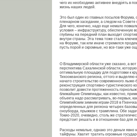
чего их необходимо активнее внедрять в п
жизнь наших людей.
Это был один из главных посылов Форума, 
пленарном заседании, а следом на Совете
Для чего, конечно, надо еще немало повка
условия – инфраструктуру, обеспеченную в
глубины на передний план выходит спорти
внутри страны. Эта тема тоже стала ключев
на Форуме, так или иначе стремился продем
пусть порой и скромные, но все-таки уже 
О Владимирской области уже сказано, а вот 
перспектива Сахалинской области, которую
оптимальную площадку для подготовки к к
Тихоокеанского региона, оттого и выделяю 
начато строительство современного лыже-б
реконструкция спортивно-туристического ко
позволит довести протяженность горнолыжн
ближайшие Олимпиады, как известно, приме
объекта надо рассматривать, во-первых, ка
Олимпийским зимним играм-2018 в Пхенчхан
определенных для региона четырех базовых
сноуборда, прыжков с трамплина. Обе задач
Токио-2020, очевидно, столь же стратегиче
предстоит решать и в отношении баз для л
Расходы немалые, однако это деньги явно н
тайфуны. Хватит тратить огромные госуда