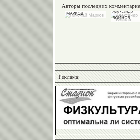
Авторы последних комментари
Николай
Александр
МАРКОВ
ВОЙНОВ
Реклама: