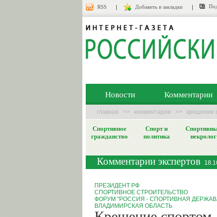
Под
RSS
Добавить в закладки
Новости
Комментарии
главная
>>
комментарии
>>
крещение 
Спортивное
Спорт и
Спортивн
гражданство
политика
некролог
Комментарии экспертов
18.1
ПРЕЗИДЕНТ РФ
СПОРТИВНОЕ СТРОИТЕЛЬСТВО
ФОРУМ "РОССИЯ - СПОРТИВНАЯ ДЕРЖАВ
ВЛАДИМИРСКАЯ ОБЛАСТЬ
Крещение спортом