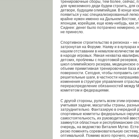
тренировочные сборы, тем более, сейчас, 
для чужеземного дяди будем строить, для с
детворе, будущим олимпийцам. В конце кон
появиться у нас специализированный легко
крайне нужен именно на Дальнем Востоке, 
японцам, корейцам, еще кому-нибудь, как э
Сиднее: денег было потрачено немерено, н
не принесло.
Спортивное строительство в регионах – не
затронутая на Форуме. Наяву и в кулуарах 
нашем отставании в немалом количестве ви
в народе игровых. Явная нехватка квалифи
детских, проблемы с подготовкой резервов
школ олимпийского резерва, медицинское 
объеме примитивная тренировочная база и т
поверхности. Сегодня, чтобы поправить с
решительные шаги, в частности напрашиваю
изменения в структуре управления отрасль
перераспределение обязанностей между М
комитетом и федерациями.
С другой стороны, рулить всем этим огромн
учитывая задачи, масштабы страны, разные
затруднительно. Фантазирую в очередной ра
спортивные комитеты федеральных округов
самостоятельность, их руководителей ввест
замкнутся областные и республиканские спо
очередь, на ведомство Виталия Мутко. Ест
резко поменять соревновательную систему, 
оптимальной. Помимо всего прочего, очеви