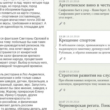
13:28
25.10.2016
бы шепчут в лад: через четыре года
Аргентинское вино в чест
 сада, но город-парк, город
ей в обозримом будущем
Санфилиппо бьет в упор – Яшин берет. А
Валерий
Михаил
н появиться на карте страны,
Санфилиипо рвет и мечет, с семи метров
 – спортивная составляющая,
Штейнбах
Шлаен
угол ворот...
годня впечатляют почти 200 км
е вкусы, требования и возраст. А
0
для единоборств, площадки для
13:16
18.10.2016
тся фантазия Светланы Орловой в
Крещение спортом
Рудольф
Алексей
на тему: побольше бы нам таких
В небольшом сквере, примыкающем к зн
ин-руководителей регионов. На
Незвецкий
Власенко
детях, она хочет видеть их
выдающемуся памятнику древнерусской 
страняется от конкретной
Рублевым, я обратил внимание на цепочк
 ли залог физически крепкого
0
за жизни народа, процветания
ирует спорт. Выбор в пользу него,
очевидной тенденцией времени.
Дмитрий
Екатерина
13:28
03.10.2016
тель ресторана в Лос-Анджелесе,
Стратегия развития на слу
Дубровский
Киселева
запуская к себе только самых
При обилии важных вопросов, касаемых 
ин шведов, датчан, бразильцев, а
ключевую, приоритетную тему можно выр
транный, однако, вкус. Запустить
менял бы свое мнение, завидев, к
0
ову, Журову, прекрасную Елену
ва, Ирину Слуцкую, других
 ценителем красоты по-
Георгий
Владимир
о-российски, и физическая
14:47
25.09.2016
Черноморская регата. Гон
 помогают делать россиян
Брюсов
Гескин
 то должны, обязаны делать, для