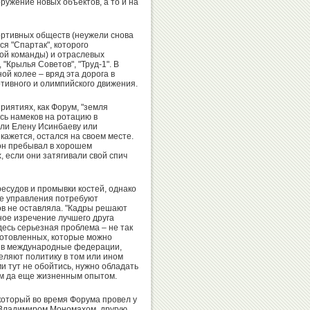
ружение новых объектов, а то и на
Александр
Валентин
Москаленко
Писеев
ртивных обществ (неужели снова
ся "Спартак", которого
ной команды) и отраслевых
 "Крылья Советов", "Труд-1". В
ой колее – вряд эта дорога в
ртивного и олимпийского движения.
Олег
Валерий
риятиях, как Форум, "земля
Емельянов
Муратов
сь намеков на ротацию в
али Елену Исинбаеву или
кажется, остался на своем месте.
он пребывал в хорошем
 если они затягивали свой спич
Иван
Александр
Утробин
ресудов и промывки костей, однако
Коган
ре управления потребуют
ов не оставляла. "Кадры решают
тное изречение лучшего друга
десь серьезная проблема – не так
готовленных, которые можно
и в международные федерации,
еляют политику в том или ином
и тут не обойтись, нужно обладать
Александр
Никита
м да еще жизненным опытом.
Горшков
Нагорный
оторый во время Форума провел у
с Владимиром Мономахом, другую,