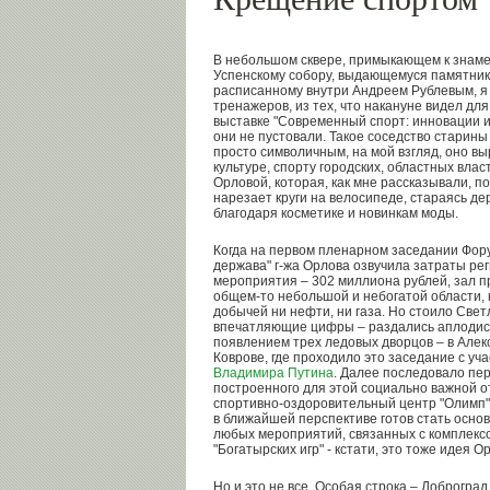
В небольшом сквере, примыкающем к знам
Успенскому собору, выдающемуся памятник
расписанному внутри Андреем Рублевым, я
тренажеров, из тех, что накануне видел для
выставке "Современный спорт: инновации и
они не пустовали. Такое соседство старины
просто символичным, на мой взгляд, оно в
культуре, спорту городских, областных вла
Орловой, которая, как мне рассказывали, п
нарезает круги на велосипеде, стараясь де
благодаря косметике и новинкам моды.
Когда на первом пленарном заседании Фору
держава" г-жа Орлова озвучила затраты рег
мероприятия – 302 миллиона рублей, зал пр
общем-то небольшой и небогатой области, 
добычей ни нефти, ни газа. Но стоило Св
впечатляющие цифры – раздались аплодис
появлением трех ледовых дворцов – в Алекс
Коврове, где проходило это заседание с у
Владимира Путина
. Далее последовало пе
построенного для этой социально важной от
спортивно-оздоровительный центр "Олимп",
в ближайшей перспективе готов стать осно
любых мероприятий, связанных с комплекс
"Богатырских игр" - кстати, это тоже идея О
Но и это не все. Особая строка – Доброгра