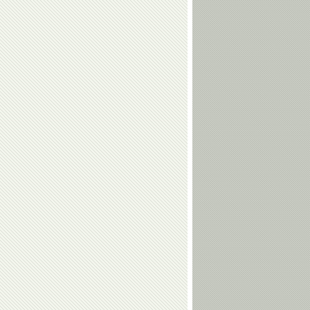
Анжела
Владимир
Фоменко
Юрзинов-
старший
Сергей
Дзамболат
Соловейчик
Тедеев
Алексей
Николай
Свирин
Макаров
Алексей
Людмила
Козин
Марунова