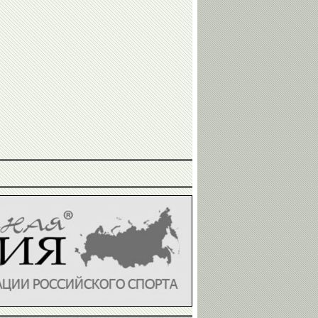
Сергей
Игорь
Юрий
ФИЛИППОВ
КАЗИКОВ
ГРОМЫКО
Ольга
Владимир
Булгакова
Белов
Евгений
Максим
Архипов
Храмцов
Умар
Арсен
Кремлев
Фадзаев