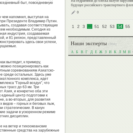
На отдраенной до блеска палубе парусник
овседневный быт, повседневную
будущее российского транспортного флот
0
о чем напомнил, выступая на
Игорь
 при Президенте Владимир Путин.
Сергей
лывать, создавая соответствующие
1
2
3
...
51
52
Горин
53
54
55
сем необходимым. Сегодня из
Алексеев
вная индустрия, создаваемая
ой, и 81 регион, представленный
онстрировать здесь свои успехи,
Наши эксперты
(204):
ощущаемые.
А
Б
В
Г
Д
Е
Ж
З
И
К
Л
М
Н
Анатолий
Александр
как выглядит, к примеру,
Царик
Душанин
 можно позиционировать как
рупным соревнованиям Азиатско-
ее среди остальных. Здесь уже
иатлонного комплекса, идет
мплекса "Горный воздух", что
ых трасс до 63 км. Три
т Азия, и конкретно оба эти
Хасанби
к единый центр подготовки к
Николай
Таов
е, а во-вторых, для развития
Спинев
 видов – горных и беговых лыж,
и стратегические. В канун
ские задачи в ускоренном режиме
етних дисциплин.
е на ветер и тихоокеанские
Вадим
рственные средства на зарубежные
Бувайсар