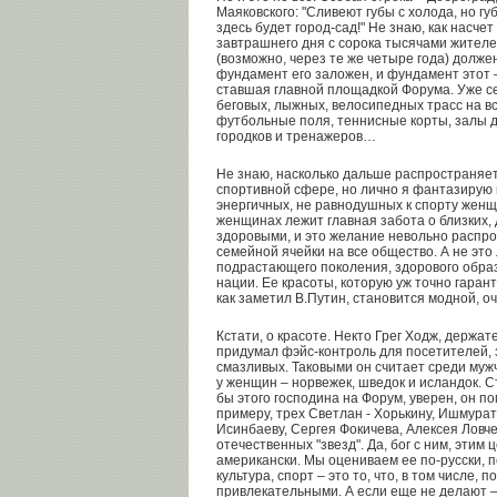
Маяковского: "Сливеют губы с холода, но гу
здесь будет город-сад!" Не знаю, как насчет
завтрашнего дня с сорока тысячами жител
(возможно, через те же четыре года) долже
фундамент его заложен, и фундамент этот
ставшая главной площадкой Форума. Уже се
беговых, лыжных, велосипедных трасс на вс
футбольные поля, теннисные корты, залы 
городков и тренажеров…
Не знаю, насколько дальше распространяе
спортивной сфере, но лично я фантазирую 
энергичных, не равнодушных к спорту женщ
женщинах лежит главная забота о близких, 
здоровыми, и это желание невольно распро
семейной ячейки на все общество. А не это
подрастающего поколения, здорового обра
нации. Ее красоты, которую уж точно гарант
как заметил В.Путин, становится модной, 
Кстати, о красоте. Некто Грег Ходж, держа
придумал фэйс-контроль для посетителей, 
смазливых. Таковыми он считает среди мужч
у женщин – норвежек, шведок и исландок. С
бы этого господина на Форум, уверен, он по
примеру, трех Светлан - Хорькину, Ишмурат
Исинбаеву, Сергея Фокичева, Алексея Ловче
отечественных "звезд". Да, бог с ним, этим
американски. Мы оцениваем ее по-русски, п
культура, спорт – это то, что, в том числе,
привлекательными. А если еще не делают –