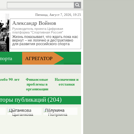
Пятница, Август 7, 2026, 19:25
Александр Войнов
Руководитель проекта Цифровая
платформа "Спортивная Россия"
Жизнь показывает, что ждать пока нас
вернут – не логично и деструктивно
для развития российского спорта
порта
АГРЕГАТОР
мбо 90 лет
Финансовые
Назначения и
проблемы в
отставки
организации
вторы публикаций (204)
Ольга
Татьяна
Цыганкова
Полухина