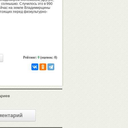
 солнышко. Случилось это в 990
 Сейчас на земле Владимирщины
стоящих перед физкультурно-
Виталий
Анатолий
Давыдов
Ионов
Омар
Наталья
Муртузалиев
Ярыгина
Рейтинг:
0
(оценок: 0)
Валерий
Эльмира
Резанцев
Мирзоева
ариев
ментарий
Эцио
Дмитрий
Гамба
Билозерчев